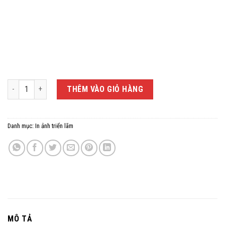
Ảnh gỗ triển lãm treo tường hoặc trưng bày 50x75 số lượng
THÊM VÀO GIỎ HÀNG
Danh mục:
In ảnh triển lãm
MÔ TẢ