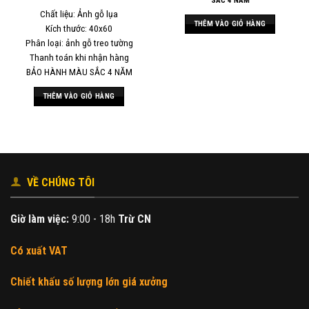
SẮC 4 NĂM
Chất liệu: Ảnh gỗ lụa
THÊM VÀO GIỎ HÀNG
Kích thước: 40x60
Phân loại: ảnh gỗ treo tường
Thanh toán khi nhận hàng
BẢO HÀNH MÀU SẮC 4 NĂM
THÊM VÀO GIỎ HÀNG
VỀ CHÚNG TÔI
Giờ làm việc:
9:00 - 18h
Trừ CN
Có xuất VAT
Chiết khấu số lượng lớn giá xưởng