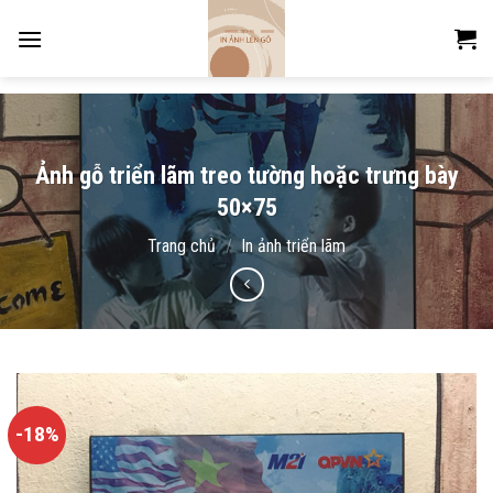
Skip
to
content
Ảnh gỗ triển lãm treo tường hoặc trưng bày
50×75
Trang chủ
/
In ảnh triển lãm
-18%