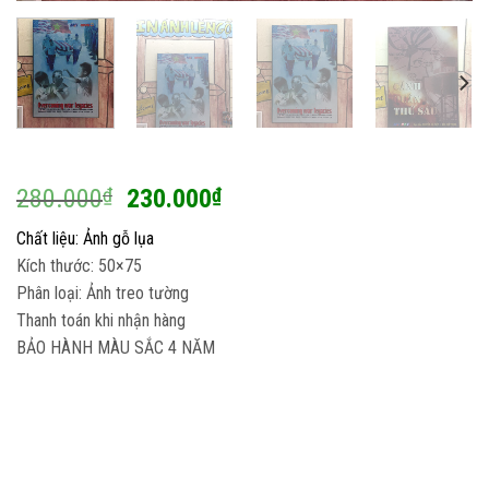
Giá
Giá
280.000
₫
230.000
₫
gốc
hiện
Chất liệu: Ảnh gỗ lụa
là:
tại
Kích thước: 50×75
280.000₫.
là:
Phân loại:
Ảnh treo tường
230.000₫.
Thanh toán khi nhận hàng
BẢO HÀNH MÀU SẮC 4 NĂM