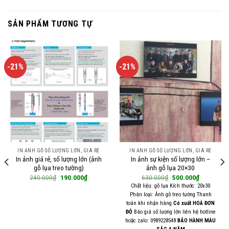
SẢN PHẨM TƯƠNG TỰ
-21%
-21%
IN ẢNH GỖ SỐ LƯỢNG LỚN, GIÁ RẺ
IN ẢNH GỖ SỐ LƯỢNG LỚN, GIÁ RẺ
In ảnh giá rẻ, số lượng lớn (ảnh
In ảnh sự kiện số lượng lớn –
gỗ lụa treo tường)
ảnh gỗ lụa 20×30
Giá
Giá
Giá
Giá
240.000
₫
190.000
₫
630.000
₫
500.000
₫
gốc
hiện
gốc
hiện
Chất liệu: gỗ lụa Kích thước: 20x30
là:
tại
là:
tại
Phân loại: Ảnh gỗ treo tường Thanh
240.000₫.
là:
630.000₫.
là:
.
190.000₫.
500.000₫.
toán khi nhận hàng
Có xuất HOÁ ĐƠN
ĐỎ
Báo giá số lượng lớn liên hệ hotline
hoặc zalo: 0989228548
BẢO HÀNH MÀU