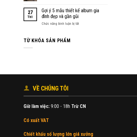
xưởng
In
số
ảnh
Gợi ý 5 mẫu thiết kế album gia
lượng
27
mừng
lớn
đình đẹp và gần gũi
Th1
thọ
cho
ở
Chức năng bình luận bị tắt
đầu
công
Gợi
năm
ty
ý
mới
5
TỪ KHÓA SẢN PHẨM
mẫu
thiết
kế
album
gia
đình
đẹp
và
gần
VỀ CHÚNG TÔI
gũi
Giờ làm việc:
9:00 - 18h
Trừ CN
Có xuất VAT
Chiết khấu số lượng lớn giá xưởng