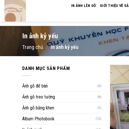
Skip
IN ẢNH LÊN GỖ
GIỚI THIỆU VỀ S
to
content
In ảnh kỷ yếu
Trang chủ
/
In ảnh kỷ yếu
DANH MỤC SẢN PHẨM
Ảnh gỗ để bàn
(5)
Ảnh gỗ treo tường
(8)
Ảnh gỗ bằng khen
(5)
Album Photobook
(12)