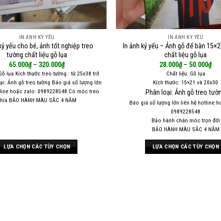
IN ẢNH KỶ YẾU
IN ẢNH KỶ YẾU
kỷ yếu cho bé, ảnh tốt nghiệp treo
In ảnh kỷ yếu – Ảnh gỗ để bàn 15×
tường chất liệu gỗ lụa
chất liệu gỗ lụa
65.000
₫
–
320.000
₫
28.000
₫
–
50.000
₫
 Gỗ lụa Kích thước treo tường : từ 25x38 trở
Chất liệu: Gỗ lụa
ại: Ảnh gỗ treo tường Báo giá số lượng lớn
Kích thước: 15×21 và 20x30
tline hoặc zalo: 0989228548 Có móc treo
Phân loại: Ảnh gỗ treo tườ
phía BẢO HÀNH MÀU SẮC 4 NĂM
Báo giá số lượng lớn liên hệ hotline h
0989228548
Bảo hành chân móc trọn đời
BẢO HÀNH MÀU SẮC 4 NĂM
LỰA CHỌN CÁC TÙY CHỌN
LỰA CHỌN CÁC TÙY CHỌN
Sản
Sản
phẩm
phẩm
này
này
có
có
nhiều
nhiều
biến
biến