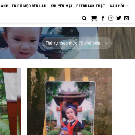
N ẢNH LÊN GỖ MẸO BỀN LÂU
KHUYẾN MẠI
FEEDBACK THẬT
CÂU HỎI