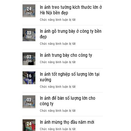
In
album
In ảnh treo tường kích thước lớn ở
24
kỷ
Hà Nội bền đẹp
Th7
niệm
ở
Chức năng bình luận bị tắt
tặng
In
các
ảnh
In ảnh gỗ trưng bày ở công ty bền
cựu
03
treo
chiến
đẹp
Th7
tường
binh
ở
Chức năng bình luận bị tắt
kích
–
In
thước
Món
ảnh
In ảnh trưng bày cho công ty
lớn
quà
03
gỗ
ở
lưu
Th5
ở
Chức năng bình luận bị tắt
trưng
Hà
giữ
In
bày
Nội
một
ảnh
In ảnh tốt nghiệp số lượng lớn tại
ở
bền
16
thời
trưng
công
xưởng
đẹp
tuổi
Th4
bày
ty
trẻ
ở
Chức năng bình luận bị tắt
cho
bền
In
công
đẹp
ảnh
ty
In ảnh để bàn số lượng lớn cho
03
tốt
công ty
Th4
nghiệp
ở
Chức năng bình luận bị tắt
số
In
lượng
ảnh
In ảnh mừng thọ đầu năm mới
lớn
24
để
tại
Th2
ở
Chức năng bình luận bị tắt
bàn