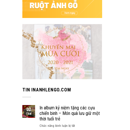
TIN INANHLENGO.COM
In album kỷ niệm tặng các cựu
02
chiến binh – Món quà lưu giữ một
Th8
thời tuổi trẻ
ở
Chức năng bình luận bị tắt