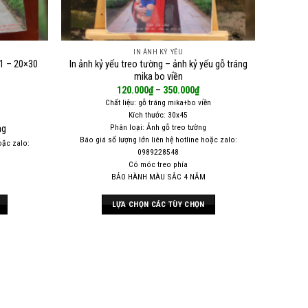
IN ẢNH KỶ YẾU
21 – 20×30
In ảnh kỷ yếu treo tường – ảnh kỷ yếu gỗ tráng
mika bo viền
120.000
₫
–
350.000
₫
Chất liệu: gỗ tráng mika+bo viền
Kích thước: 30x45
Phân loại: Ảnh gỗ treo tường
ng
Báo giá số lượng lớn liên hệ hotline hoặc zalo:
oặc zalo:
0989228548
Có móc treo phía
BẢO HÀNH MÀU SẮC 4 NĂM
LỰA CHỌN CÁC TÙY CHỌN
Sản
phẩm
này
có
nhiều
biến