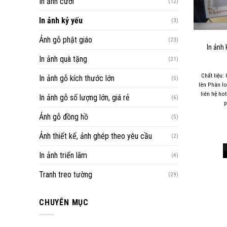
In ảnh cưới
(12)
In ảnh kỷ yếu
(3)
Ảnh gỗ phật giáo
(23)
In ảnh 
In ảnh quà tặng
(21)
Chất liệu:
In ảnh gỗ kích thước lớn
(5)
lên Phân lo
liên hệ ho
In ảnh gỗ số lượng lớn, giá rẻ
(6)
Ảnh gỗ đồng hồ
(5)
Ảnh thiết kế, ảnh ghép theo yêu cầu
(2)
In ảnh triển lãm
(4)
Tranh treo tường
(29)
CHUYÊN MỤC