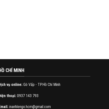
HỒ CHÍ MINH
Dịch vụ online:
Gò Vấp - TP.Hồ Chí Minh
Điện thoại:
0937 143 793
Email:
inanhlengo.hcm@gmail.com