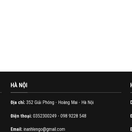
HÀ NỘI
Địa chỉ:
352 Giải Phóng - Hoàng Mai - Hà Nội
Điện thoại:
0352300249 - 098 9228 548
Email:
inanhlengo@gmail.com