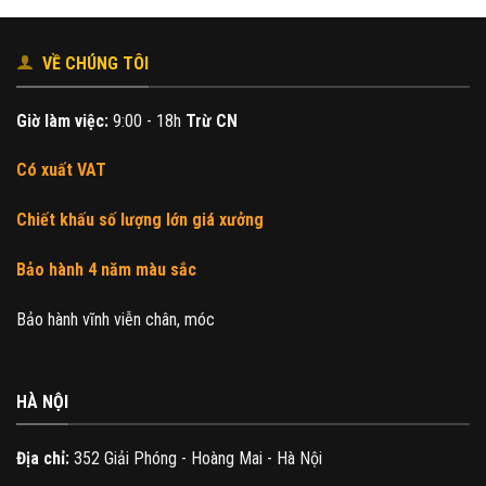
có
nhiều
VỀ CHÚNG TÔI
biến
thể.
Các
Giờ làm việc:
9:00 - 18h
Trừ CN
tùy
chọn
Có xuất VAT
có
thể
Chiết khấu số lượng lớn giá xưởng
được
chọn
Bảo hành 4 năm màu sắc
trên
trang
sản
Bảo hành vĩnh viễn chân, móc
phẩm
HÀ NỘI
Địa chỉ:
352 Giải Phóng - Hoàng Mai - Hà Nội