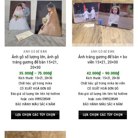
nhiều
biến
thể.
Các
tùy
chọn
có
thể
ẢNH GỖ ĐỂ BÀN
ẢNH GỖ ĐỂ BÀN
được
Ảnh gỗ số lượng lớn, ảnh gỗ
Ảnh tráng gương để bàn + bo
chọn
tráng gương để bàn 15×21,
viền 15×21, 20×30
trên
20×30
35.000
₫
–
75.000
₫
42.000
₫
–
90.000
₫
trang
Kích thước: 15×21, 20×30
Kích thước: 15×21, 20×30
sản
Chất liệu: gỗ tráng mika
Chất liệu: gỗ tráng mika bo viền
phẩm
CÓ XUẤT HOÁ ĐƠN ĐỎ
CÓ XUẤT HOÁ ĐƠN ĐỎ
Báo giá số lượng lớn liên hệ hotline
Báo giá số lượng lớn liên hệ hotline
hoặc zalo 0989228548
hoặc zalo 0989228548
BẢO HÀNH MÀU SẮC 4 NĂM
BẢO HÀNH MÀU SẮC 4 NĂM
LỰA CHỌN CÁC TÙY CHỌN
LỰA CHỌN CÁC TÙY CHỌN
Sản
Sản
phẩm
phẩm
này
này