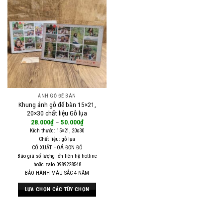
có
có
nhiều
nhiều
biến
biến
thể.
thể.
Các
Các
tùy
tùy
chọn
chọn
có
có
thể
thể
ẢNH GỖ ĐỂ BÀN
được
được
Khung ảnh gỗ để bàn 15×21,
chọn
chọn
20×30 chất liệu Gỗ lụa
trên
trên
28.000
₫
–
50.000
₫
trang
trang
Kích thước: 15×21, 20x30
Chất liệu: gỗ lụa
sản
sản
CÓ XUẤT HOÁ ĐƠN ĐỎ
phẩm
phẩm
Báo giá số lượng lớn liên hệ hotline
hoặc zalo 0989228548
BẢO HÀNH MÀU SẮC 4 NĂM
LỰA CHỌN CÁC TÙY CHỌN
Sản
phẩm
này