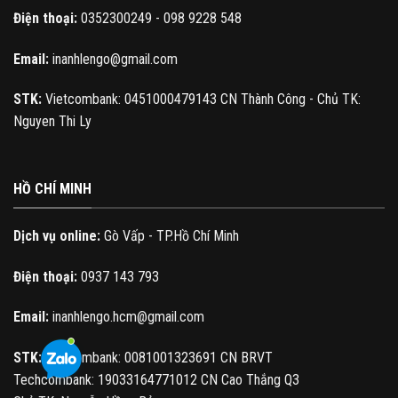
Điện thoại:
0352300249 - 098 9228 548
Email:
inanhlengo@gmail.com
STK:
Vietcombank: 0451000479143 CN Thành Công - Chủ TK:
Nguyen Thi Ly
HỒ CHÍ MINH
Dịch vụ online:
Gò Vấp - TP.Hồ Chí Minh
Điện thoại:
0937 143 793
Email:
inanhlengo.hcm@gmail.com
STK:
Vietcombank: 0081001323691 CN BRVT
Techcombank: 19033164771012 CN Cao Thắng Q3