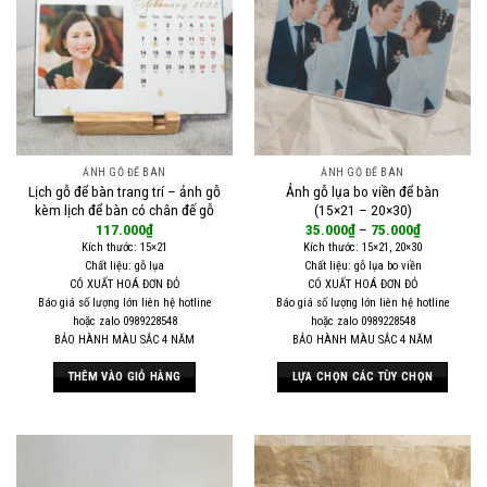
ẢNH GỖ ĐỂ BÀN
ẢNH GỖ ĐỂ BÀN
Lịch gỗ để bàn trang trí – ảnh gỗ
Ảnh gỗ lụa bo viền để bàn
kèm lịch để bàn có chân đế gỗ
(15×21 – 20×30)
117.000
₫
35.000
₫
–
75.000
₫
Kích thước: 15×21
Kích thước: 15×21, 20×30
Chất liệu: gỗ lụa
Chất liệu: gỗ lụa bo viền
CÓ XUẤT HOÁ ĐƠN ĐỎ
CÓ XUẤT HOÁ ĐƠN ĐỎ
Báo giá số lượng lớn liên hệ hotline
Báo giá số lượng lớn liên hệ hotline
hoặc zalo 0989228548
hoặc zalo 0989228548
BẢO HÀNH MÀU SẮC 4 NĂM
BẢO HÀNH MÀU SẮC 4 NĂM
THÊM VÀO GIỎ HÀNG
LỰA CHỌN CÁC TÙY CHỌN
Sản
phẩm
này
có