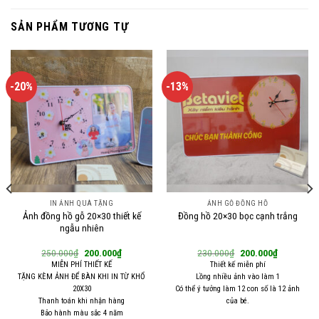
SẢN PHẨM TƯƠNG TỰ
-20%
-13%
IN ẢNH QUÀ TẶNG
ẢNH GỖ ĐỒNG HỒ
Ảnh đồng hồ gỗ 20×30 thiết kế
Đồng hồ 20×30 bọc cạnh trắng
ngẫu nhiên
Giá
Giá
Giá
Giá
250.000
₫
200.000
₫
230.000
₫
200.000
₫
gốc
hiện
gốc
hiện
MIỄN PHÍ THIẾT KẾ
Thiết kế miễn phí
là:
tại
là:
tại
TẶNG KÈM ẢNH ĐỂ BÀN KHI IN TỪ KHỔ
Lồng nhiều ảnh vào làm 1
250.000₫.
là:
230.000₫.
là:
.
200.000₫.
200.000₫.
20X30
Có thể ý tưởng làm 12 con số là 12 ảnh
Thanh toán khi nhận hàng
của bé.
Bảo hành màu sắc 4 năm