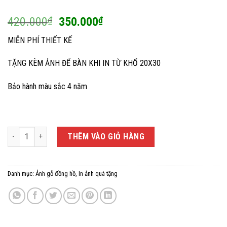
Giá
Giá
420.000
₫
350.000
₫
gốc
hiện
MIỄN PHÍ THIẾT KẾ
là:
tại
420.000₫.
là:
TẶNG KÈM ẢNH ĐỂ BÀN KHI IN TỪ KHỔ 20X30
350.000₫.
Bảo hành màu sắc 4 năm
Đồng hồ ảnh ép gỗ 40x60 thiết kế 12 số là 12 hình ảnh số lượng
THÊM VÀO GIỎ HÀNG
Danh mục:
Ảnh gỗ đồng hồ
,
In ảnh quà tặng