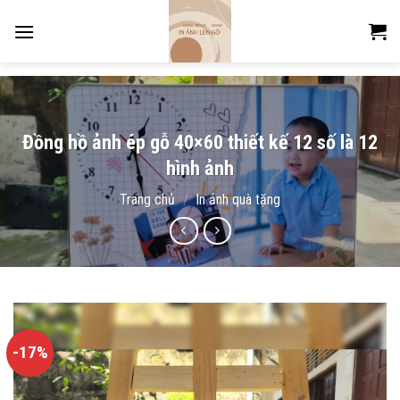
Skip
to
content
Đồng hồ ảnh ép gỗ 40×60 thiết kế 12 số là 12
hình ảnh
Trang chủ
/
In ảnh quà tặng
-17%