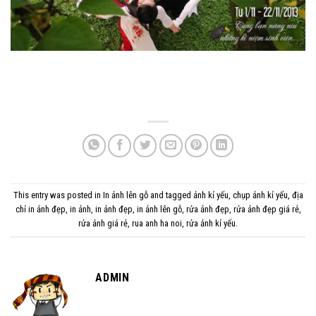
This entry was posted in
In ảnh lên gỗ
and tagged
ảnh kỉ yếu
,
chụp ảnh kỉ yếu
,
địa
chỉ in ảnh đẹp
,
in ảnh
,
in ảnh đẹp
,
in ảnh lên gỗ
,
rửa ảnh đẹp
,
rửa ảnh đẹp giá rẻ
,
rửa ảnh giá rẻ
,
rua anh ha noi
,
rửa ảnh kỉ yếu
.
ADMIN