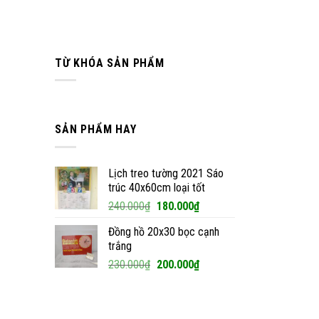
TỪ KHÓA SẢN PHẨM
SẢN PHẨM HAY
Lịch treo tường 2021 Sáo
trúc 40x60cm loại tốt
Giá
Giá
240.000
₫
180.000
₫
gốc
hiện
Đồng hồ 20x30 bọc cạnh
là:
tại
trắng
240.000₫.
là:
Giá
Giá
230.000
₫
200.000
₫
180.000₫.
gốc
hiện
là:
tại
230.000₫.
là: