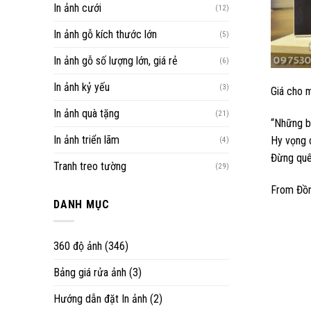
In ảnh cưới
(12)
In ảnh gỗ kích thước lớn
(5)
In ảnh gỗ số lượng lớn, giá rẻ
(6)
In ảnh kỷ yếu
(3)
Giá cho m
In ảnh quà tặng
(21)
“Những b
In ảnh triển lãm
Hy vọng c
(4)
Đừng quê
Tranh treo tường
(29)
From
Đồn
DANH MỤC
360 độ ảnh
(346)
Bảng giá rửa ảnh
(3)
Hướng dẫn đặt In ảnh
(2)