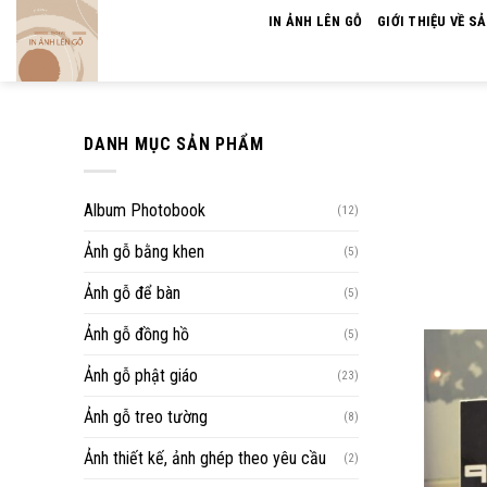
Skip
IN ẢNH LÊN GỖ
GIỚI THIỆU VỀ S
to
content
DANH MỤC SẢN PHẨM
Album Photobook
(12)
Ảnh gỗ bằng khen
(5)
Ảnh gỗ để bàn
(5)
Ảnh gỗ đồng hồ
(5)
Ảnh gỗ phật giáo
(23)
Ảnh gỗ treo tường
(8)
Ảnh thiết kế, ảnh ghép theo yêu cầu
(2)