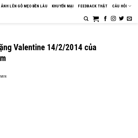
N ẢNH LÊN GỖ MẸO BỀN LÂU
KHUYẾN MẠI
FEEDBACK THẬT
CÂU HỎI
tặng Valentine 14/2/2014 của
om
MIN