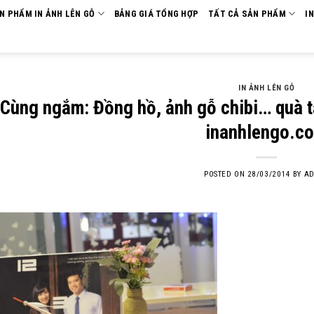
ẢN PHẨM IN ẢNH LÊN GỖ
BẢNG GIÁ TỔNG HỢP
TẤT CẢ SẢN PHẨM
I
IN ẢNH LÊN GỖ
Cùng ngắm: Đồng hồ, ảnh gỗ chibi… quà 
inanhlengo.c
POSTED ON
28/03/2014
BY
AD