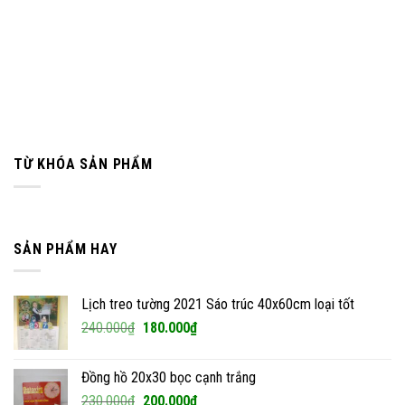
TỪ KHÓA SẢN PHẨM
SẢN PHẨM HAY
Lịch treo tường 2021 Sáo trúc 40x60cm loại tốt
Giá
Giá
240.000
₫
180.000
₫
gốc
hiện
là:
tại
Đồng hồ 20x30 bọc cạnh trắng
240.000₫.
là:
Giá
Giá
230.000
₫
200.000
₫
180.000₫.