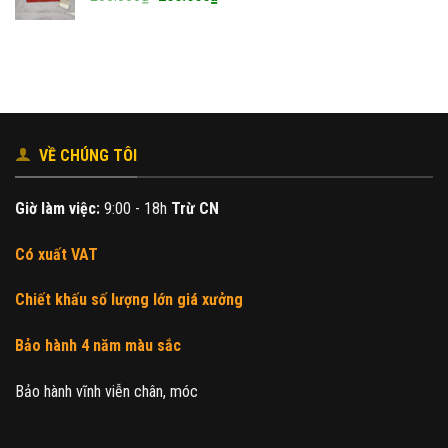
gốc
hiện
là:
tại
230.000₫.
là:
200.000₫.
VỀ CHÚNG TÔI
Giờ làm việc:
9:00 - 18h
Trừ CN
Có xuất VAT
Chiết khấu số lượng lớn giá xưởng
Bảo hành 4 năm màu sắc
Bảo hành vĩnh viễn chân, móc