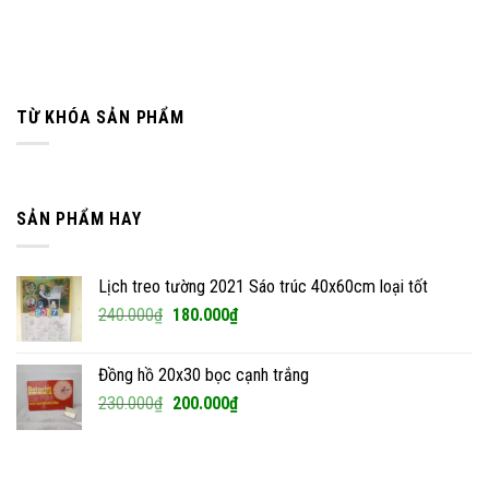
TỪ KHÓA SẢN PHẨM
SẢN PHẨM HAY
Lịch treo tường 2021 Sáo trúc 40x60cm loại tốt
Giá
Giá
240.000
₫
180.000
₫
gốc
hiện
là:
tại
Đồng hồ 20x30 bọc cạnh trắng
240.000₫.
là:
Giá
Giá
230.000
₫
200.000
₫
180.000₫.
gốc
hiện
là:
tại
230.000₫.
là: