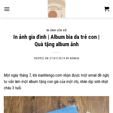
Skip
to
content
IN ẢNH LÊN GỖ
In ảnh gia đình | Album bìa da trẻ con |
Quà tặng album ảnh
POSTED ON
27/07/2014
BY
ADMIN
Một ngày tháng 7, khi inanhlengo.com nhận được một email đề nghị
tư vấn làm một album tặng con gái của một chị, nhân dịp sinh nhật
cháu 3 tuổi.