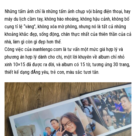
Những tấm ảnh chỉ là những tấm ảnh chụp vội bằng điện thoại, hay
máy du lịch cầm tay, không hào nhoáng, không hậu cảnh, không bố
cụng tỉ lệ “vàng”, không xóa mờ phông, nhưng nó là tất cả những
khoảng khắc đẹp, sống động, chân thực nhất của thiên thần của cả
nhà, làm gì còn gì đẹp hơn thế.
Công việc của inanhlengo.com là tư vấn một mức giá hợp lý và
phương án hợp lý dành cho chị, một lời khuyên về album chỉ nhỏ
xinh 10×15 đã được ra đời, và album có 15 tờ, tương ứng 30 trang,
thiết kế dạng đÁng yêu, trẻ con, màu sắc tươi tắn.