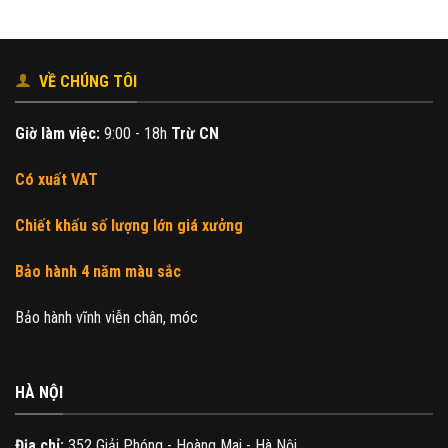
200.000₫.
VỀ CHÚNG TÔI
Giờ làm việc:
9:00 - 18h
Trừ CN
Có xuất VAT
Chiết khấu số lượng lớn giá xưởng
Bảo hành 4 năm màu sắc
Bảo hành vĩnh viễn chân, móc
HÀ NỘI
Địa chỉ:
352 Giải Phóng - Hoàng Mai - Hà Nội