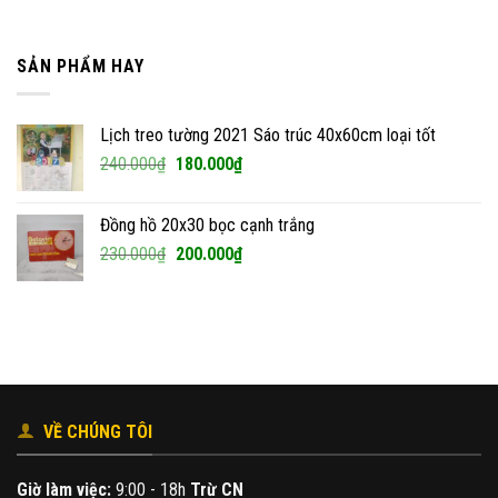
SẢN PHẨM HAY
Lịch treo tường 2021 Sáo trúc 40x60cm loại tốt
Giá
Giá
240.000
₫
180.000
₫
gốc
hiện
là:
tại
Đồng hồ 20x30 bọc cạnh trắng
240.000₫.
là:
Giá
Giá
230.000
₫
200.000
₫
180.000₫.
gốc
hiện
là:
tại
230.000₫.
là:
200.000₫.
VỀ CHÚNG TÔI
Giờ làm việc:
9:00 - 18h
Trừ CN