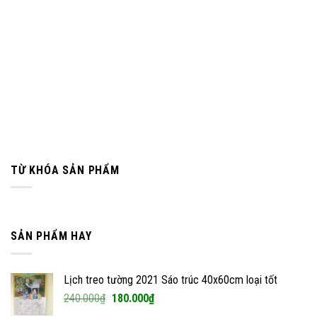
TỪ KHÓA SẢN PHẨM
SẢN PHẨM HAY
Lịch treo tường 2021 Sáo trúc 40x60cm loại tốt
Giá
Giá
240.000
₫
180.000
₫
gốc
hiện