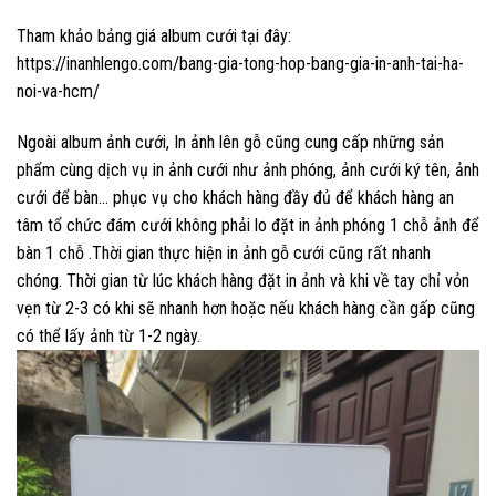
Tham khảo bảng giá album cưới tại đây:
https://inanhlengo.com/bang-gia-tong-hop-bang-gia-in-anh-tai-ha-
noi-va-hcm/
Ngoài album ảnh cưới, In ảnh lên gỗ cũng cung cấp những sản
phẩm cùng dịch vụ in ảnh cưới như ảnh phóng, ảnh cưới ký tên, ảnh
cưới để bàn… phục vụ cho khách hàng đầy đủ để khách hàng an
tâm tổ chức đám cưới không phải lo đặt in ảnh phóng 1 chỗ ảnh để
bàn 1 chỗ .Thời gian thực hiện in ảnh gỗ cưới cũng rất nhanh
chóng. Thời gian từ lúc khách hàng đặt in ảnh và khi về tay chỉ vỏn
vẹn từ 2-3 có khi sẽ nhanh hơn hoặc nếu khách hàng cần gấp cũng
có thể lấy ảnh từ 1-2 ngày.