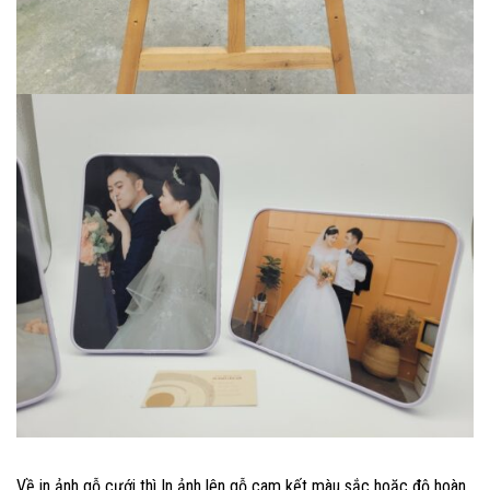
Về in ảnh gỗ cưới thì In ảnh lên gỗ cam kết màu sắc hoặc độ hoàn