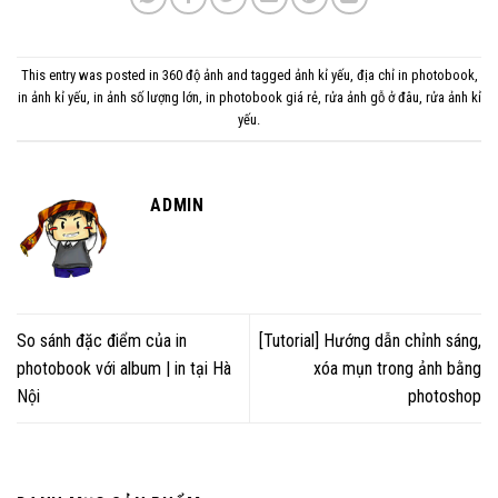
This entry was posted in
360 độ ảnh
and tagged
ảnh kỉ yếu
,
địa chỉ in photobook
,
in ảnh kỉ yếu
,
in ảnh số lượng lớn
,
in photobook giá rẻ
,
rửa ảnh gỗ ở đâu
,
rửa ảnh kỉ
yếu
.
ADMIN
So sánh đặc điểm của in
[Tutorial] Hướng dẫn chỉnh sáng,
photobook với album | in tại Hà
xóa mụn trong ảnh bằng
Nội
photoshop