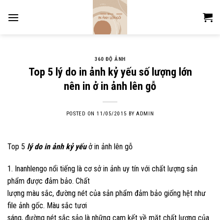
Skip
to
content
360 ĐỘ ẢNH
Top 5 lý do in ảnh kỷ yếu số lượng lớn
nên in ở in ảnh lên gỗ
POSTED ON
11/05/2015
BY
ADMIN
Top 5
lý do in ảnh kỷ yếu
ở i
n ảnh lên gỗ
1. Inanhlengo nổi tiếng là cơ sở in ảnh uy tín với chất lượng sản
phẩm được đảm bảo. Chất
lượng màu sắc, đường nét của sản phẩm đảm bảo giống hệt như
file ảnh gốc. Màu sắc tươi
sáng, đường nét sắc sảo là những cam kết về mặt chất lượng của