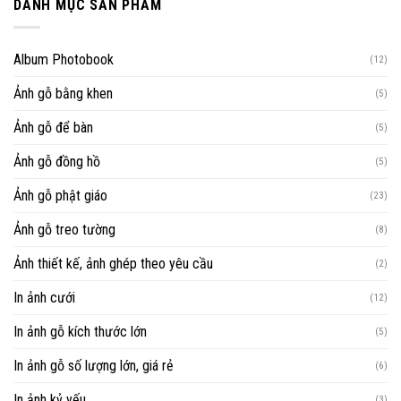
DANH MỤC SẢN PHẨM
Album Photobook
(12)
Ảnh gỗ bằng khen
(5)
Ảnh gỗ để bàn
(5)
Ảnh gỗ đồng hồ
(5)
Ảnh gỗ phật giáo
(23)
Ảnh gỗ treo tường
(8)
Ảnh thiết kế, ảnh ghép theo yêu cầu
(2)
In ảnh cưới
(12)
In ảnh gỗ kích thước lớn
(5)
In ảnh gỗ số lượng lớn, giá rẻ
(6)
In ảnh kỷ yếu
(3)