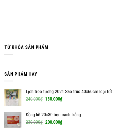
TỪ KHÓA SẢN PHẨM
SẢN PHẨM HAY
Lịch treo tường 2021 Sáo trúc 40x60cm loại tốt
Giá
Giá
240.000
₫
180.000
₫
gốc
hiện
là:
tại
Đồng hồ 20x30 bọc cạnh trắng
240.000₫.
là:
Giá
Giá
230.000
₫
200.000
₫
180.000₫.
gốc
hiện