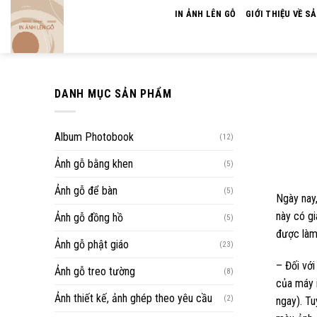
Skip
IN ẢNH LÊN GỖ
GIỚI THIỆU VỀ S
to
content
DANH MỤC SẢN PHẨM
Album Photobook
(12)
Ảnh gỗ bằng khen
(5)
Ảnh gỗ để bàn
(5)
Ngày nay,
này có gi
Ảnh gỗ đồng hồ
(5)
được làm 
Ảnh gỗ phật giáo
(23)
– Đối với
Ảnh gỗ treo tường
(8)
của máy i
Ảnh thiết kế, ảnh ghép theo yêu cầu
(2)
ngay). Tu