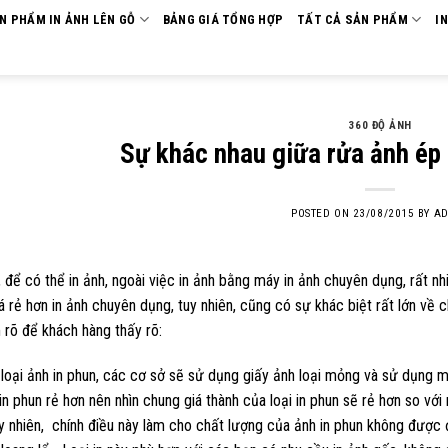
ẢN PHẨM IN ẢNH LÊN GỖ
BẢNG GIÁ TỔNG HỢP
TẤT CẢ SẢN PHẨM
I
360 ĐỘ ẢNH
Sự khác nhau giữa rửa ảnh ép 
POSTED ON
23/08/2015
BY
AD
 để có thể in ảnh, ngoài việc in ảnh bằng máy in ảnh chuyên dụng, rất nh
á rẻ hơn in ảnh chuyên dụng, tuy nhiên, cũng có sự khác biệt rất lớn về 
rõ để khách hàng thấy rõ:
 loại ảnh in phun, các cơ sở sẽ sử dụng giấy ảnh loại mỏng và sử dụng m
n phun rẻ hơn nên nhìn chung giá thành của loại in phun sẽ rẻ hơn so với
y nhiên, chính điều này làm cho chất lượng của ảnh in phun không được