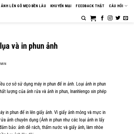
N ẢNH LÊN GỖ MẸO BỀN LÂU
KHUYẾN MẠI
FEEDBACK THẬT
CÂU HỎI
lụa và in phun ảnh
MIN
iều cơ sở sử dụng máy in phun để in ảnh. Loại ảnh in phun
chất lượng của ảnh rửa và ảnh in phun, Inanhlengo xin phép
áy in phun để in lên giấy ảnh. Vì giấy ảnh mỏng và mực in
 rửa ảnh chuyên dụng (Ảnh in phun như các loại ảnh in lấy
 đảm bảo: ảnh dễ rách, thấm nước và giấy ảnh, làm nhòe