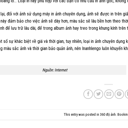
loang lổ… Loại in này phù hợp với các bạn có nhu cầu in ảnh gốc, không c
ại, đối với ảnh sử dụng máy in ảnh chuyên dụng, ảnh sẽ được in trên giấy
 này đảm bảo cho việc ảnh sẽ dày hơn, màu sắc sẽ lâu bền hơn theo thờ
nh để lưu trữ lâu dài, để trong album ảnh hay treo trong khung kính trên 
 số sự khác biệt về giá và thời gian, tuy nhiên, loại in ảnh chuyên dụng
g màu sắc ảnh và thời gian bảo quản ảnh, nên Inanhlengo luôn khuyến k
Nguồn: Internet
This entry was posted in
360 độ ảnh
. Bookm