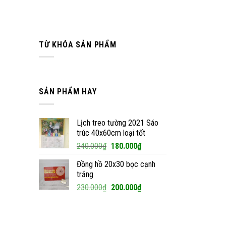
TỪ KHÓA SẢN PHẨM
SẢN PHẨM HAY
Lịch treo tường 2021 Sáo
trúc 40x60cm loại tốt
Giá
Giá
240.000
₫
180.000
₫
gốc
hiện
Đồng hồ 20x30 bọc cạnh
là:
tại
trắng
240.000₫.
là:
Giá
Giá
230.000
₫
200.000
₫
180.000₫.
gốc
hiện
là:
tại
230.000₫.
là: