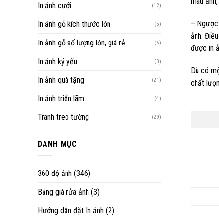
màu ảnh, 
In ảnh cưới
(12)
– Ngược l
In ảnh gỗ kích thước lớn
(5)
ảnh. Điều
In ảnh gỗ số lượng lớn, giá rẻ
(6)
được in ả
In ảnh kỷ yếu
(3)
Dù có một
In ảnh quà tặng
(21)
chất lượn
In ảnh triển lãm
(4)
Tranh treo tường
(29)
DANH MỤC
360 độ ảnh
(346)
Bảng giá rửa ảnh
(3)
Hướng dẫn đặt In ảnh
(2)