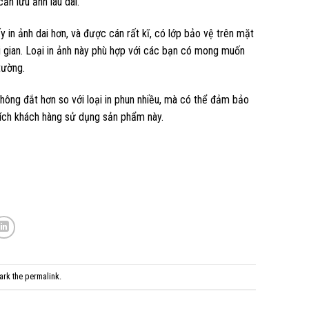
ần lưu ảnh lâu dài.
 in ảnh dai hơn, và được cán rất kĩ, có lớp bảo vệ trên mặt
i gian. Loại in ảnh này phù hợp với các bạn có mong muốn
tường.
 không đắt hơn so với loại in phun nhiều, mà có thể đảm bảo
hích khách hàng sử dụng sản phẩm này.
ark the
permalink
.