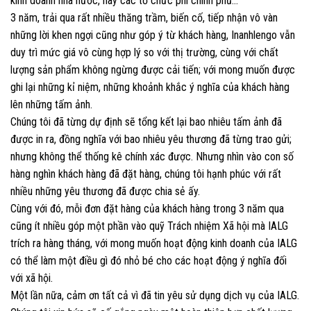
kinh doanh nhà nước, hay các tổ chức phi chính phủ…
3 năm, trải qua rất nhiều thăng trầm, biến cố, tiếp nhận vô vàn
những lời khen ngợi cũng như góp ý từ khách hàng, Inanhlengo vẫn
duy trì mức giá vô cùng hợp lý so với thị trường, cùng với chất
lượng sản phẩm không ngừng được cải tiến; với mong muốn được
ghi lại những kỉ niệm, những khoảnh khắc ý nghĩa của khách hàng
lên những tấm ảnh.
Chúng tôi đã từng dự định sẽ tổng kết lại bao nhiêu tấm ảnh đã
được in ra, đồng nghĩa với bao nhiêu yêu thương đã từng trao gửi;
nhưng không thể thống kê chính xác được. Nhưng nhìn vào con số
hàng nghìn khách hàng đã đặt hàng, chúng tôi hạnh phúc với rất
nhiều những yêu thương đã được chia sẻ ấy.
Cùng với đó, mỗi đơn đặt hàng của khách hàng trong 3 năm qua
cũng ít nhiều góp một phần vào quỹ Trách nhiệm Xã hội mà IALG
trích ra hàng tháng, với mong muốn hoạt động kinh doanh của IALG
có thể làm một điều gì đó nhỏ bé cho các hoạt động ý nghĩa đối
với xã hội.
Một lần nữa, cảm ơn tất cả vì đã tin yêu sử dụng dịch vụ của IALG.