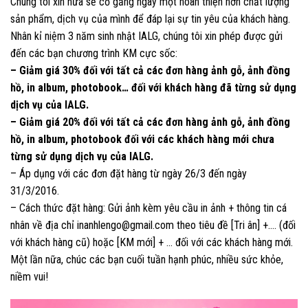
Chúng tôi xin hứa sẽ cố gắng ngày một hoàn thiện hơn chất lượng
sản phẩm, dịch vụ của mình để đáp lại sự tin yêu của khách hàng.
Nhân kỉ niệm 3 năm sinh nhật IALG, chúng tôi xin phép được gửi
đến các bạn chương trình KM cực sốc:
– Giảm giá 30% đối với tất cả các đơn hàng ảnh gỗ, ảnh đồng
hồ, in album, photobook… đối với khách hàng đã từng sử dụng
dịch vụ của IALG.
– Giảm giá 20% đối với tất cả các đơn hàng ảnh gỗ, ảnh đồng
hồ, in album, photobook đối với các khách hàng mới chưa
từng sử dụng dịch vụ của IALG.
– Áp dụng với các đơn đặt hàng từ ngày 26/3 đến ngày
31/3/2016.
– Cách thức đặt hàng: Gửi ảnh kèm yêu cầu in ảnh + thông tin cá
nhân về địa chỉ inanhlengo@gmail.com theo tiêu đề [Tri ân] +…. (đối
với khách hàng cũ) hoặc [KM mới] + … đối với các khách hàng mới.
Một lần nữa, chúc các bạn cuối tuần hạnh phúc, nhiều sức khỏe,
niềm vui!