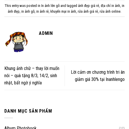
This entry was posted in
In ảnh lên gỗ
and tagged
ảnh đẹp giá rẻ
,
địa chỉ in ảnh
,
in
ảnh đẹp
,
in ảnh gỗ
,
in ảnh rẻ
,
khuyến mại in ảnh
,
rửa ảnh giá rẻ
,
rửa ảnh online
.
ADMIN
Khung ảnh chữ – thay lời muốn
Lời cảm ơn chương trình tri ân
nói – quà tặng 8/3, 14/2, sinh
giảm giá 30% tại Inanhlengo
nhật, bất ngờ ý nghĩa
DANH MỤC SẢN PHẨM
Album Photobook
(12)