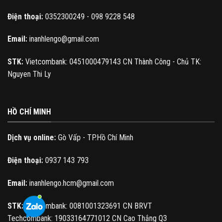
Điện thoại:
0352300249 - 098 9228 548
Email:
inanhlengo@gmail.com
STK:
Vietcombank: 0451000479143 CN Thành Công - Chủ TK:
Nguyen Thi Ly
HỒ CHÍ MINH
Dịch vụ online:
Gò Vấp - TP.Hồ Chí Minh
Điện thoại:
0937 143 793
Email:
inanhlengo.hcm@gmail.com
STK:
Vietcombank: 0081001323691 CN BRVT
Techcombank: 19033164771012 CN Cao Thắng Q3