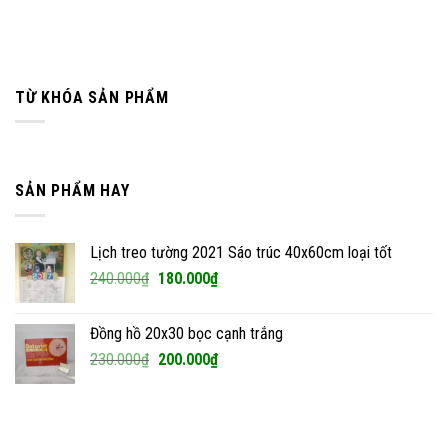
TỪ KHÓA SẢN PHẨM
SẢN PHẨM HAY
Lịch treo tường 2021 Sáo trúc 40x60cm loại tốt
Giá
Giá
240.000
₫
180.000
₫
gốc
hiện
là:
tại
Đồng hồ 20x30 bọc cạnh trắng
240.000₫.
là:
Giá
Giá
230.000
₫
200.000
₫
180.000₫.
gốc
hiện
là:
tại
230.000₫.
là:
200.000₫.