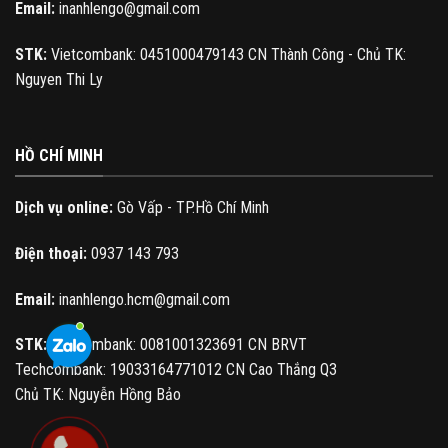
Email:
inanhlengo@gmail.com
STK:
Vietcombank: 0451000479143 CN Thành Công - Chủ TK:
Nguyen Thi Ly
HỒ CHÍ MINH
Dịch vụ online:
Gò Vấp - TP.Hồ Chí Minh
Điện thoại:
0937 143 793
Email:
inanhlengo.hcm@gmail.com
STK:
Vietcombank: 0081001323691 CN BRVT
Techcombank: 19033164771012 CN Cao Thắng Q3
Chủ TK: Nguyễn Hồng Bảo