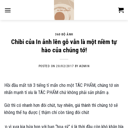
Skip
to
content
360 ĐỘ ẢNH
Chibi của In ảnh lên gỗ vẫn là một niềm tự
hào của chúng tớ!
POSTED ON
20/02/2017
BY
ADMIN
Hồi đầu mất tới 3 tiếng tỉ mẩn cho một TÁC PHẨM, chúng tớ xin
nhấn mạnh tí xíu là TÁC PHẨM chứ không phải sản phẩm ạ.
Giờ thì có nhanh hơn đôi chút, tuy nhiên, giá thành thì chúng tớ sẽ
không thể hạ được ( thậm chí còn tăng đôi chút
:p
vì xưa kia hứa hon với bạn “hoạ sỹ” ý là thời đầu còn khó khăn bla