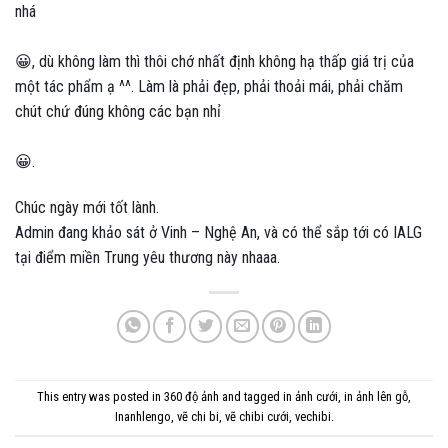
nhá
😀
, dù không làm thì thôi chớ nhất định không hạ thấp giá trị của
một tác phẩm ạ ^^. Làm là phải đẹp, phải thoải mái, phải chăm
chút chứ đúng không các bạn nhỉ
😀
.
Chúc ngày mới tốt lành.
Admin đang khảo sát ở Vinh – Nghệ An, và có thể sắp tới có IALG
tại điểm miền Trung yêu thương này nhaaa.
This entry was posted in
360 độ ảnh
and tagged
in ảnh cưới
,
in ảnh lên gỗ
,
Inanhlengo
,
vẽ chi bi
,
vẽ chibi cưới
,
vechibi
.