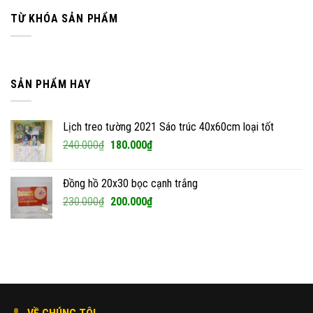
TỪ KHÓA SẢN PHẨM
SẢN PHẨM HAY
Lịch treo tường 2021 Sáo trúc 40x60cm loại tốt
Giá
Giá
240.000
₫
180.000
₫
gốc
hiện
là:
tại
Đồng hồ 20x30 bọc cạnh trắng
240.000₫.
là:
Giá
Giá
230.000
₫
200.000
₫
180.000₫.
gốc
hiện
là:
tại
230.000₫.
là:
200.000₫.