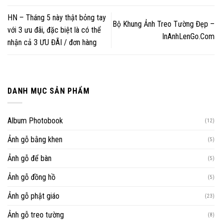
HN – Tháng 5 này thật bỏng tay
Bộ Khung Ảnh Treo Tường Đẹp –
với 3 ưu đãi, đặc biệt là có thể
InAnhLenGo.Com
nhận cả 3 ƯU ĐÃI / đơn hàng
DANH MỤC SẢN PHẨM
Album Photobook
(12)
Ảnh gỗ bằng khen
(5)
Ảnh gỗ để bàn
(5)
Ảnh gỗ đồng hồ
(5)
Ảnh gỗ phật giáo
(23)
Ảnh gỗ treo tường
(8)