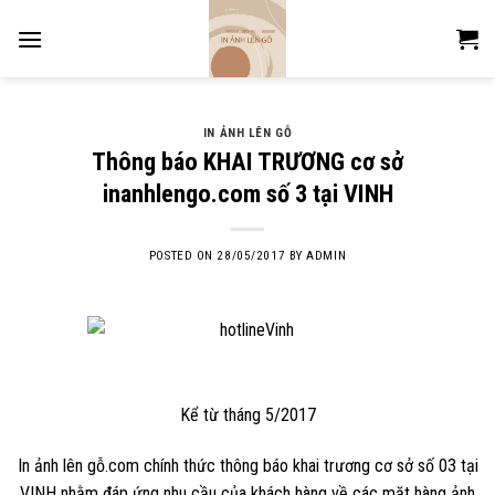
Skip
to
content
IN ẢNH LÊN GỖ
Thông báo KHAI TRƯƠNG cơ sở
inanhlengo.com số 3 tại VINH
POSTED ON
28/05/2017
BY
ADMIN
Kể từ tháng 5/2017
In ảnh lên gỗ.com chính thức thông báo khai trương cơ sở số 03 tại
VINH nhằm đáp ứng nhu cầu của khách hàng về các mặt hàng ảnh