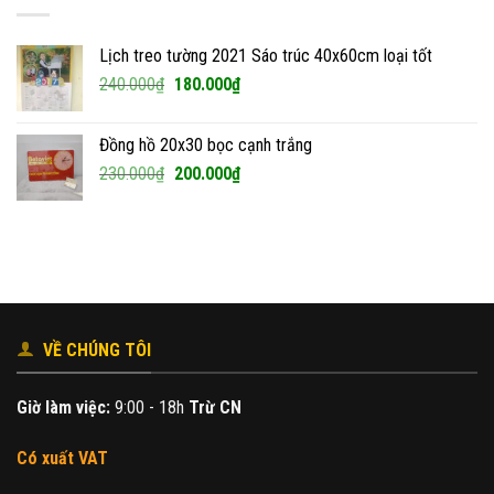
Lịch treo tường 2021 Sáo trúc 40x60cm loại tốt
Giá
Giá
240.000
₫
180.000
₫
gốc
hiện
là:
tại
Đồng hồ 20x30 bọc cạnh trắng
240.000₫.
là:
Giá
Giá
230.000
₫
200.000
₫
180.000₫.
gốc
hiện
là:
tại
230.000₫.
là:
200.000₫.
VỀ CHÚNG TÔI
Giờ làm việc:
9:00 - 18h
Trừ CN
Có xuất VAT