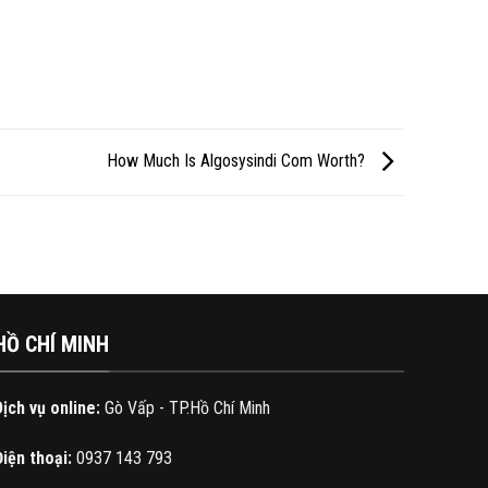
How Much Is Algosysindi Com Worth?
HỒ CHÍ MINH
Dịch vụ online:
Gò Vấp - TP.Hồ Chí Minh
Điện thoại:
0937 143 793