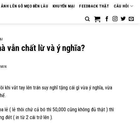
N ẢNH LÊN GỖ MẸO BỀN LÂU
KHUYẾN MẠI
FEEDBACK THẬT
CÂU HỎI
ẠI
à vẫn chất lừ và ý nghĩa?
MIN
 khi vắt tay lên trán suy nghĩ tặng cái gì vừa ý nghĩa, vừa
hế.
 lẻ ( lẻ thôi chứ cả bó thì 50,000 cũng không đủ thật ) thì
 đét ( in từ 2 cái trở lên ).