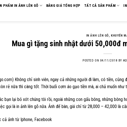
ẢN PHẨM IN ẢNH LÊN GỖ
BẢNG GIÁ TỔNG HỢP
TẤT CẢ SẢN PHẨM
I
IN ẢNH LÊN GỖ
,
KHUYẾN M
Mua gì tặng sinh nhật dưới 50,000đ m
POSTED ON
04/11/2018
BY
AD
go.com) Không chỉ sinh viên, ngay cả những người đi làm, có tiền, cũng đôi
 còn rẻ nữa thì càng tốt. Thời buổi cơm áo gạo tiền mà, ai chả muốn như t
ác bạn lại bỏ xót chúng tôi rồi, ngoài những con gấu bông, những bông hoa
iệc gọi là in ảnh lên gỗ nữa. Ảnh để bàn, giá chỉ từ 28,000 – 42,000 là căng
 cả ảnh từ Iphone, Facebook