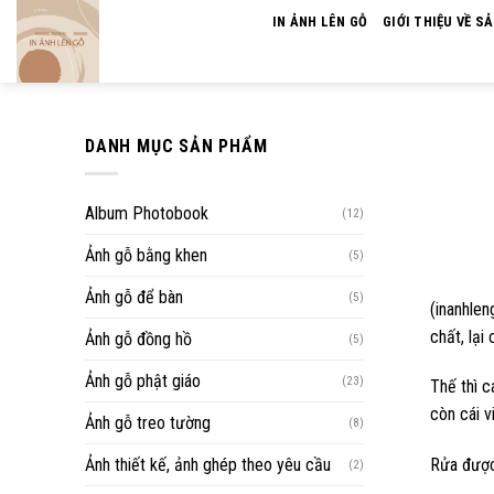
Skip
IN ẢNH LÊN GỖ
GIỚI THIỆU VỀ S
to
content
DANH MỤC SẢN PHẨM
Album Photobook
(12)
Ảnh gỗ bằng khen
(5)
Ảnh gỗ để bàn
(5)
(inanhlen
chất, lại
Ảnh gỗ đồng hồ
(5)
Ảnh gỗ phật giáo
(23)
Thế thì c
còn cái v
Ảnh gỗ treo tường
(8)
Ảnh thiết kế, ảnh ghép theo yêu cầu
Rửa được
(2)