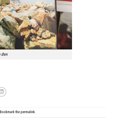
 đen
 Bookmark the
permalink
.