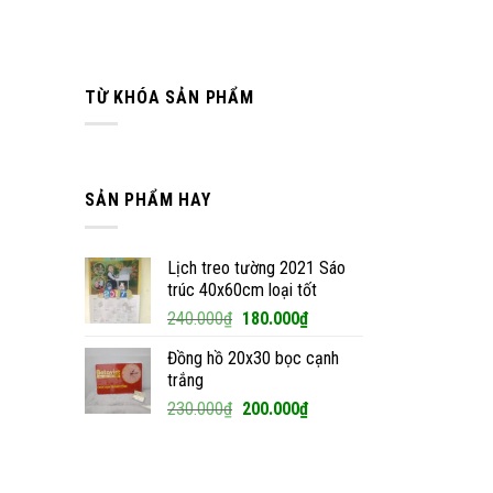
TỪ KHÓA SẢN PHẨM
SẢN PHẨM HAY
Lịch treo tường 2021 Sáo
trúc 40x60cm loại tốt
Giá
Giá
240.000
₫
180.000
₫
gốc
hiện
Đồng hồ 20x30 bọc cạnh
là:
tại
trắng
240.000₫.
là:
Giá
Giá
230.000
₫
200.000
₫
180.000₫.
gốc
hiện
là:
tại
230.000₫.
là: