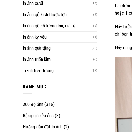
In ảnh cưới
(12)
Lại được 
hoặc 1 câ
In ảnh gỗ kích thước lớn
(5)
In ảnh gỗ số lượng lớn, giá rẻ
(6)
Hãy tưởn
chỉ bạn t
In ảnh kỷ yếu
(3)
Hãy cùng
In ảnh quà tặng
(21)
In ảnh triển lãm
(4)
Tranh treo tường
(29)
DANH MỤC
360 độ ảnh
(346)
Bảng giá rửa ảnh
(3)
Hướng dẫn đặt In ảnh
(2)