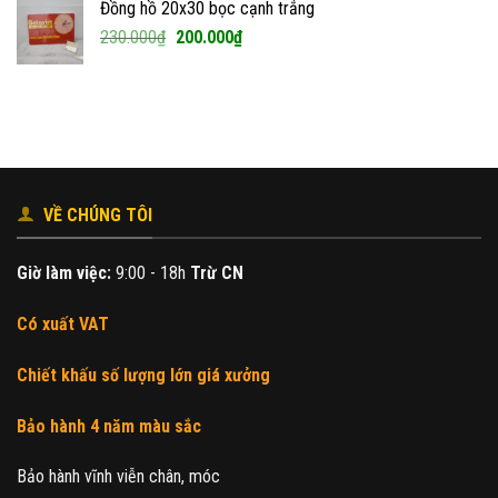
Đồng hồ 20x30 bọc cạnh trắng
240.000₫.
là:
Giá
Giá
230.000
₫
200.000
₫
180.000₫.
gốc
hiện
là:
tại
230.000₫.
là:
200.000₫.
VỀ CHÚNG TÔI
Giờ làm việc:
9:00 - 18h
Trừ CN
Có xuất VAT
Chiết khấu số lượng lớn giá xưởng
Bảo hành 4 năm màu sắc
Bảo hành vĩnh viễn chân, móc