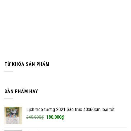
TỪ KHÓA SẢN PHẨM
SẢN PHẨM HAY
Lịch treo tường 2021 Sáo trúc 40x60cm loại tốt
Giá
Giá
240.000
₫
180.000
₫
gốc
hiện
là:
tại