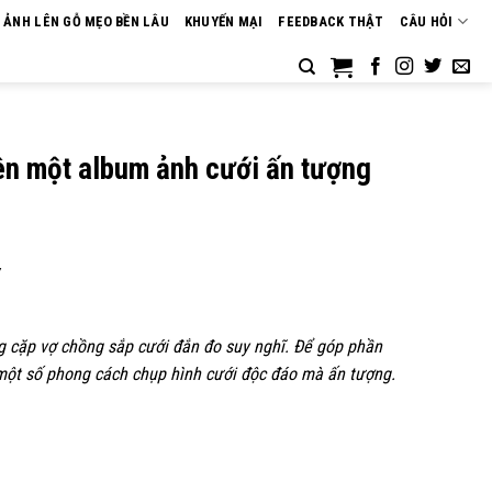
N ẢNH LÊN GỖ MẸO BỀN LÂU
KHUYẾN MẠI
FEEDBACK THẬT
CÂU HỎI
ên một album ảnh cưới ấn tượng
Y
g cặp vợ chồng sắp cưới đắn đo suy nghĩ. Để góp phần
 một số phong cách chụp hình cưới độc đáo mà ấn tượng.