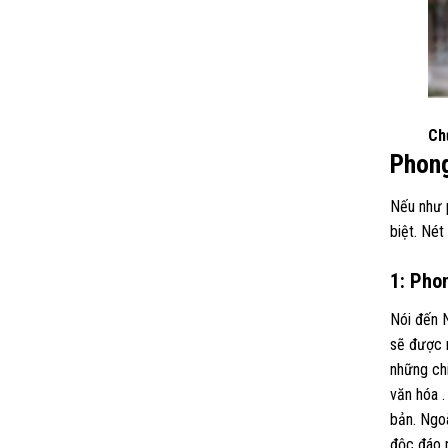
Ch
Phong
Nếu như 
biệt. Nét
1: Pho
Nói đến N
sẽ được m
những ch
văn hóa .
bản. Ngoà
độc đáo 