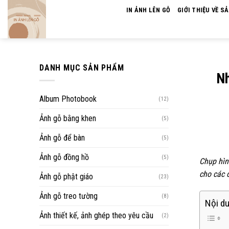
Skip
IN ẢNH LÊN GỖ
GIỚI THIỆU VỀ S
to
content
DANH MỤC SẢN PHẨM
Nh
Album Photobook
(12)
Ảnh gỗ bằng khen
(5)
Ảnh gỗ để bàn
(5)
Ảnh gỗ đồng hồ
(5)
Chụp hìn
cho các 
Ảnh gỗ phật giáo
(23)
Ảnh gỗ treo tường
(8)
Nội du
Ảnh thiết kế, ảnh ghép theo yêu cầu
(2)