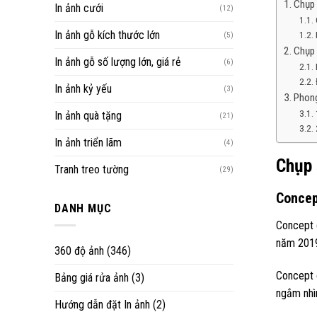
Chụp 
In ảnh cưới
(12)
In ảnh gỗ kích thước lớn
(5)
Chụp 
In ảnh gỗ số lượng lớn, giá rẻ
(6)
In ảnh kỷ yếu
(3)
Phong
In ảnh quà tặng
(21)
In ảnh triển lãm
(4)
Chụp 
Tranh treo tường
(29)
Concept
DANH MỤC
Concept 
năm 2019
360 độ ảnh
(346)
Concept c
Bảng giá rửa ảnh
(3)
ngắm nhìn
Hướng dẫn đặt In ảnh
(2)