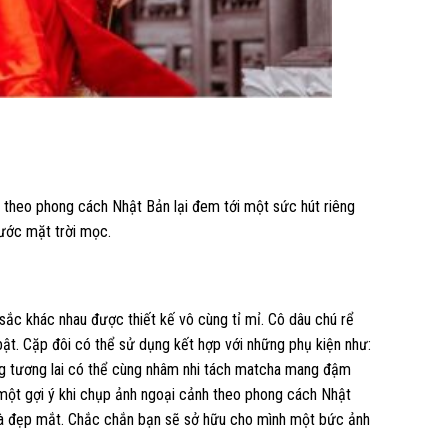
 theo phong cách Nhật Bản lại đem tới một sức hút riêng
nước mặt trời mọc.
ắc khác nhau được thiết kế vô cùng tỉ mỉ. Cô dâu chú rể
bật. Cặp đôi có thể sử dụng kết hợp với những phụ kiện như:
ng tương lai có thể cùng nhâm nhi tách matcha mang đậm
 một gợi ý khi chụp ảnh ngoại cảnh theo phong cách Nhật
 và đẹp mắt. Chắc chắn bạn sẽ sở hữu cho mình một bức ảnh