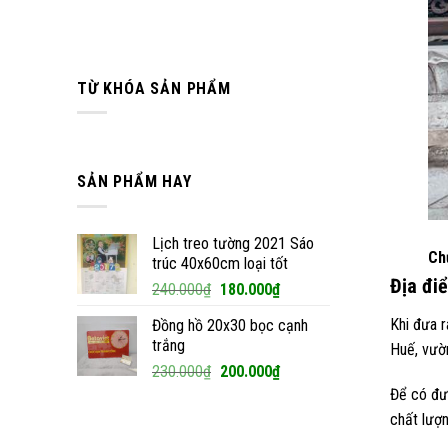
TỪ KHÓA SẢN PHẨM
SẢN PHẨM HAY
Lịch treo tường 2021 Sáo
Ch
trúc 40x60cm loại tốt
Địa đi
Giá
Giá
240.000
₫
180.000
₫
gốc
hiện
Khi đưa r
Đồng hồ 20x30 bọc cạnh
là:
tại
trắng
Huế, vườ
240.000₫.
là:
Giá
Giá
230.000
₫
200.000
₫
180.000₫.
gốc
hiện
Để có đượ
là:
tại
chất lượn
230.000₫.
là: