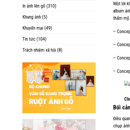
Một lời 
In ảnh lên gỗ
(310)
album ảnh
Khung ảnh
(5)
thẩm mỹ.
Khuyến mại
(49)
– Concept
Tin tức
(104)
– Concept
Trách nhiệm xã hội
(8)
– Concep
– Concep
Ch
Bối cả
Điều quan
chụp ảnh 