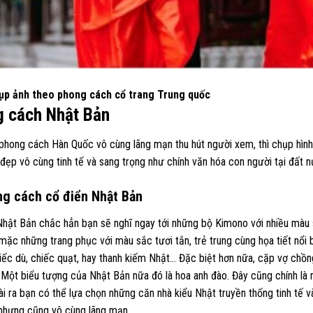
ụp ảnh theo phong cách cổ trang Trung quốc
 cách Nhật Bản
phong cách Hàn Quốc vô cùng lãng mạn thu hút người xem, thì chụp hình
 đẹp vô cùng tinh tế và sang trọng như chính văn hóa con người tại đất 
ng cách cổ điển Nhật Bản
hật Bản chắc hẳn bạn sẽ nghĩ ngay tới những bộ Kimono với nhiều màu s
ặc những trang phục với màu sắc tươi tắn, trẻ trung cùng họa tiết nổi 
iếc dù, chiếc quạt, hay thanh kiếm Nhật… Đặc biệt hơn nữa, cặp vợ chồ
 Một biểu tượng của Nhật Bản nữa đó là hoa anh đào. Đây cũng chính là
i ra bạn có thể lựa chọn những căn nhà kiểu Nhật truyền thống tinh tế
nhưng cũng vô cùng lãng mạn.