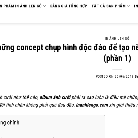
ẢN PHẨM IN ẢNH LÊN GỖ
BẢNG GIÁ TỔNG HỢP
TẤT CẢ SẢN PHẨM
I
IN ẢNH LÊN GỖ
ững concept chụp hình độc đáo để tạo n
(phần 1)
POSTED ON
30/06/2019
B
h cưới như thế nào,
album ảnh cưới
phải ra sao luôn là điều mà nhữn
đôi tình nhân không phải quá đau đầu,
inanhlengo.com
xin giới thiệu
ng chính