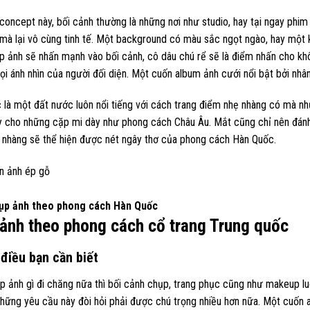
concept này, bối cảnh thường là những nơi như studio, hay tại ngay phim
mà lại vô cùng tinh tế. Một background có màu sắc ngọt ngào, hay một 
 ảnh sẽ nhấn mạnh vào bối cảnh, cô dâu chú rể sẽ là điểm nhấn cho khôn
ọi ánh nhìn của người đối diện. Một cuốn album ảnh cưới nổi bật bởi nhân
là một đất nước luôn nổi tiếng với cách trang điểm nhẹ nhàng có mà nh
y cho những cặp mi dày như phong cách Châu Âu. Mắt cũng chỉ nên đánh
 nhàng sẽ thể hiện được nét ngây thơ của phong cách Hàn Quốc.
ụp ảnh theo phong cách Hàn Quốc
ảnh theo phong cách cổ trang Trung quốc
điều bạn cần biết
p ảnh gì đi chăng nữa thì bối cảnh chụp, trang phục cũng như makeup luô
những yêu cầu này đòi hỏi phải được chú trọng nhiều hơn nữa. Một cuốn a