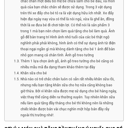
chắc chắn một điều bố mẹ bé chưa sắm cho bé đâu, và món
quà của bạn chắc chắn sẽ được sử dụng. Trong 3 vật dụng
trên thì xe đẩy cho bé tỏ ra là vật dụng hữu ích nhất. Xe đẩy
hiện đại ngày nay vừa có thể là nôi ngủ, vừa là ghế ăn, đồng
thời là xe đưa bé đi chơi tiện lợi. Có thể nói là sản phẩm 3
trong 1 mà bạn nên chọn làm quà tặng cho bé làm quà. Ảnh
gỗ để bàn trang trí Hình ảnh nhỏ tuổi của các bé thật ngộ
nghĩnh phải phải không, hình ảnh có thể sự dụng ảnh từ điện
thoại ngại ngần gì mà không dành tặng cho bé 1 ảnh để bàn
nhỏ gọn mang cả chân tình. Ảnh gỗ treo tường
Thêm 1 lựa chọn ảnh gỗ, ảnh gỗ treo tường cho bé cũng có
nhiều mẫu mã đa dạng tham khảo thêm tại đây
Khăn sữa cho bé
Nhà nào có trẻ chắc chắn luôn có sẵn rất nhiều khăn sữa rồi,
nhưng nếu bạn tặng khăn sữa cho họ nữa cũng không bao
giờ thừa. Bởi vì khăn sữa được mẹ sử dụng cho bé hàng ngày,
việc thay thế cũng diễn ra thường xuyên. Tuy nhiên khăn sữa
nếu làm quà tặng đầy tháng cho bé thì không nên là những
chiếc khăn được bán vài chục nghìn một hộp bán đầy rẫy
ngoài thị trường nhé!.