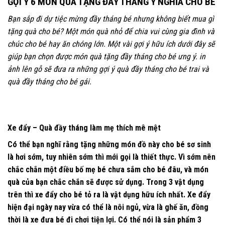
GỢI Ý 6 MÓN QUÀ TẶNG ĐẦY THÁNG Ý NGHĨA CHO BÉ
Bạn sắp đi dự tiệc mừng đầy tháng bé nhưng không biết mua gì
tặng quà cho bé? Một món quà nhỏ để chia vui cùng gia đình và
chúc cho bé hay ăn chóng lớn. Một vài gợi ý hữu ích dưới đây sẽ
giúp bạn chọn được món quà tặng đầy tháng cho bé ưng ý.
in
ảnh lên gỗ
sẽ đưa ra những gợi ý quà đầy tháng cho bé trai và
quà đầy tháng cho bé gái.
Xe đẩy – Quà đầy tháng làm mẹ thích mê mệt
Có thể bạn nghĩ rằng tặng những món đồ này cho bé sơ sinh
là hơi sớm, tuy nhiên sớm thì mới gọi là thiết thực. Vì sớm nên
chắc chắn một điều bố mẹ bé chưa sắm cho bé đâu, và món
quà của bạn chắc chắn sẽ được sử dụng. Trong 3 vật dụng
trên thì
xe đẩy cho bé
tỏ ra là vật dụng hữu ích nhất. Xe đẩy
hiện đại ngày nay vừa có thể là nôi ngủ, vừa là ghế ăn, đồng
thời là xe đưa bé đi chơi tiện lợi. Có thể nói là sản phẩm 3