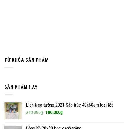
TỪ KHÓA SẢN PHẨM
SẢN PHẨM HAY
Lịch treo tường 2021 Sáo trúc 40x60cm loại tốt
Giá
Giá
240.000
₫
180.000
₫
gốc
hiện
là:
tại
Đồng hồ 20x30 bọc cạnh trắng