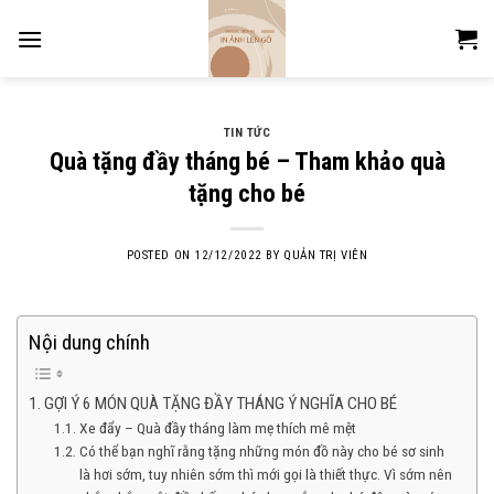
Skip
to
content
TIN TỨC
Quà tặng đầy tháng bé – Tham khảo quà
tặng cho bé
POSTED ON
12/12/2022
BY
QUẢN TRỊ VIÊN
Nội dung chính
GỢI Ý 6 MÓN QUÀ TẶNG ĐẦY THÁNG Ý NGHĨA CHO BÉ
Xe đẩy – Quà đầy tháng làm mẹ thích mê mệt
Có thể bạn nghĩ rằng tặng những món đồ này cho bé sơ sinh
là hơi sớm, tuy nhiên sớm thì mới gọi là thiết thực. Vì sớm nên