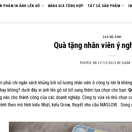
ẢN PHẨM IN ẢNH LÊN GỖ
BẢNG GIÁ TỔNG HỢP
TẤT CẢ SẢN PHẨM
I
360 ĐỘ ẢNH
Quà tặng nhân viên ý ng
POSTED ON
27/12/2022
BY
QUẢN 
 phải chi ngân sách khủng bởi số lượng nhân viên ở công ty lớn là không
hay không? dưới đây in ảnh lên gỗ sẽ bổ sung thêm lựa chọn cho bạn.
Q
g nào cho thành công của các doanh nghiệp. Công ty vừa và nhỏ chọn các
ình theo mô hình kiểu Nhật, kiểu Grow, thuyết nhu cầu MASLOW… Song ch