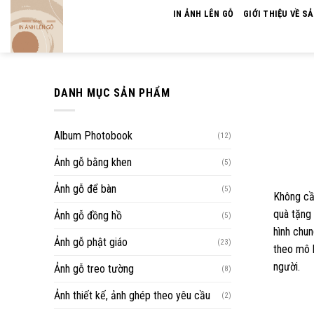
Skip
IN ẢNH LÊN GỖ
GIỚI THIỆU VỀ S
to
content
DANH MỤC SẢN PHẨM
Album Photobook
(12)
Ảnh gỗ bằng khen
(5)
Ảnh gỗ để bàn
(5)
Không cần
quà tặng 
Ảnh gỗ đồng hồ
(5)
hình chun
Ảnh gỗ phật giáo
(23)
theo mô h
người.
Ảnh gỗ treo tường
(8)
Ảnh thiết kế, ảnh ghép theo yêu cầu
(2)