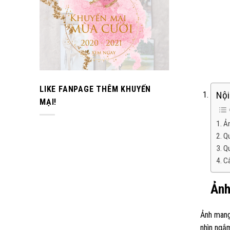
LIKE FANPAGE THÊM KHUYẾN
Nội
MẠI!
Ản
Qu
Qu
Câ
Ảnh
Ảnh mang 
nhìn ngắ