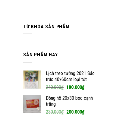
TỪ KHÓA SẢN PHẨM
SẢN PHẨM HAY
Lịch treo tường 2021 Sáo
trúc 40x60cm loại tốt
Giá
Giá
240.000
₫
180.000
₫
gốc
hiện
Đồng hồ 20x30 bọc cạnh
là:
tại
trắng
240.000₫.
là:
Giá
Giá
230.000
₫
200.000
₫
180.000₫.
gốc
hiện
là:
tại
230.000₫.
là: