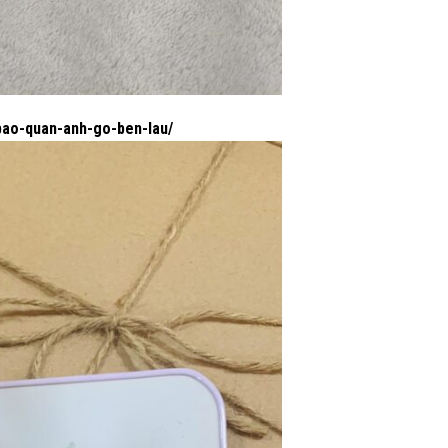
bao-quan-anh-go-ben-lau/