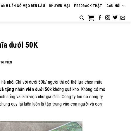
N ẢNH LÊN GỖ MẸO BỀN LÂU
KHUYẾN MẠI
FEEDBACK THẬT
CÂU HỎI
hĩa dưới 50K
TRỊ VIÊN
 hề nhỏ. Chỉ với dưới 50k/ người thì có thể lựa chọn mẫu
uà tặng nhân viên dưới 50k
không quá khó. Không có mô
h sống và làm việc như gia đình. Công ty lớn có công ty
ung quy lại luôn luôn là tập trung vào con người và con