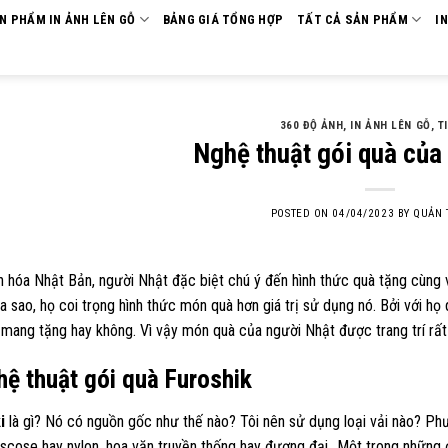
ẢN PHẨM IN ẢNH LÊN GỖ
BẢNG GIÁ TỔNG HỢP
TẤT CẢ SẢN PHẨM
I
360 ĐỘ ẢNH
,
IN ẢNH LÊN GỖ
,
T
Nghệ thuật gói quà của
POSTED ON
04/04/2023
BY
QUẢN 
 hóa Nhật Bản, người Nhật đặc biệt chú ý đến hình thức quà tặng cùng 
 ra sao, họ coi trọng hình thức món quà hơn giá trị sử dụng nó. Bởi với 
mang tặng hay không. Vì vậy món quà của người Nhật được trang trí rất 
hệ thuật gói quà Furoshik
i
là gì? Nó có nguồn gốc như thế nào? Tôi nên sử dụng loại vải nào? P
iscose hay nylon, hoa văn truyền thống hay đương đại…Một trong những 