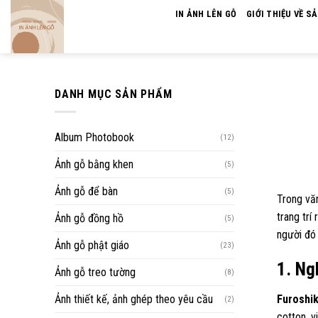
Skip
IN ẢNH LÊN GỖ
GIỚI THIỆU VỀ S
to
content
DANH MỤC SẢN PHẨM
Album Photobook
(12)
Ảnh gỗ bằng khen
(5)
Ảnh gỗ để bàn
(5)
Trong văn
trang trí
Ảnh gỗ đồng hồ
(5)
người đó 
Ảnh gỗ phật giáo
(23)
1. Ng
Ảnh gỗ treo tường
(8)
Ảnh thiết kế, ảnh ghép theo yêu cầu
Furoshik
(2)
cotton, v