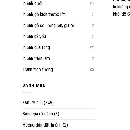
In ảnh cưới
(12)
là không 
khô, đồ G
In ảnh gỗ kích thước lớn
(5)
In ảnh gỗ số lượng lớn, giá rẻ
(6)
In ảnh kỷ yếu
(3)
In ảnh quà tặng
(21)
In ảnh triển lãm
(4)
Tranh treo tường
(29)
DANH MỤC
360 độ ảnh
(346)
Bảng giá rửa ảnh
(3)
Hướng dẫn đặt In ảnh
(2)