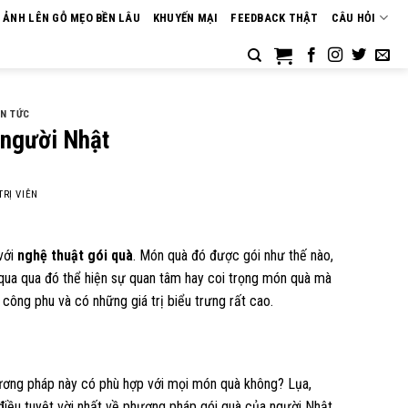
N ẢNH LÊN GỖ MẸO BỀN LÂU
KHUYẾN MẠI
FEEDBACK THẬT
CÂU HỎI
IN TỨC
 người Nhật
TRỊ VIÊN
với
nghệ thuật gói quà
. Món quà đó được gói như thế nào,
họ qua qua đó thể hiện sự quan tâm hay coi trọng món quà mà
công phu và có những giá trị biểu trưng rất cao.
hương pháp này có phù hợp với mọi món quà không? Lụa,
điều tuyệt vời nhất về phương pháp gói quà của người Nhật