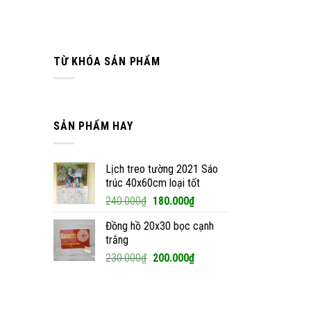
TỪ KHÓA SẢN PHẨM
SẢN PHẨM HAY
Lịch treo tường 2021 Sáo
trúc 40x60cm loại tốt
Giá
Giá
240.000
₫
180.000
₫
gốc
hiện
Đồng hồ 20x30 bọc cạnh
là:
tại
trắng
240.000₫.
là:
Giá
Giá
230.000
₫
200.000
₫
180.000₫.
gốc
hiện
là:
tại
230.000₫.
là: