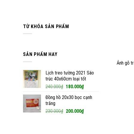
TỪ KHÓA SẢN PHẨM
SẢN PHẨM HAY
Ảnh gỗ t
Lịch treo tường 2021 Sáo
trúc 40x60cm loại tốt
Giá
Giá
240.000
₫
180.000
₫
gốc
hiện
Đồng hồ 20x30 bọc cạnh
là:
tại
trắng
240.000₫.
là:
Giá
Giá
230.000
₫
200.000
₫
180.000₫.
gốc
hiện
là:
tại
230.000₫.
là: