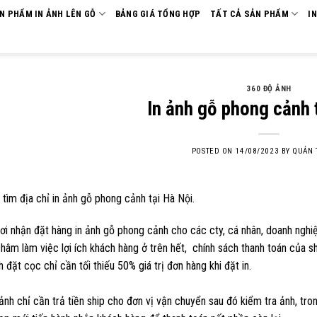
ẢN PHẨM IN ẢNH LÊN GỖ
BẢNG GIÁ TỔNG HỢP
TẤT CẢ SẢN PHẨM
I
360 ĐỘ ẢNH
In ảnh gỗ phong cảnh 
POSTED ON
14/08/2023
BY
QUẢN 
tìm địa chỉ in ảnh gỗ phong cảnh tại Hà Nội.
ơi nhận đặt hàng in ảnh gỗ phong cảnh cho các cty, cá nhân, doanh nghiệ
âm làm việc lợi ích khách hàng ở trên hết, chính sách thanh toán của s
 đặt cọc chỉ cần tối thiếu 50% giá trị đơn hàng khi đặt in.
ảnh chỉ cần trả tiền ship cho đơn vị vận chuyển sau đó kiểm tra ảnh, tr