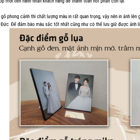
p mới tiến hành nhắn khách hàng để thanh toán nốt phần còn lại.
 gỗ phong cảnh thì chất lượng màu in rất quan trọng, vậy nên in ảnh lên
Đức. Để đảm bào màu sắc tốt nhất cũng như có thể lưu giữ được ảnh lâu