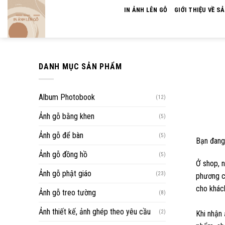
Skip
IN ẢNH LÊN GỖ
GIỚI THIỆU VỀ S
to
content
DANH MỤC SẢN PHẨM
Album Photobook
(12)
Ảnh gỗ bằng khen
(5)
Ảnh gỗ để bàn
(5)
Bạn đang 
Ảnh gỗ đồng hồ
(5)
Ở shop, n
Ảnh gỗ phật giáo
(23)
phương ch
cho khách
Ảnh gỗ treo tường
(8)
Ảnh thiết kế, ảnh ghép theo yêu cầu
(2)
Khi nhận 