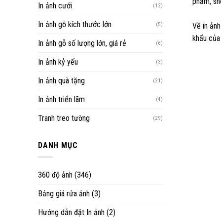
phẩm, sho
In ảnh cưới
(12)
In ảnh gỗ kích thước lớn
(5)
Về in ảnh
khẩu của 
In ảnh gỗ số lượng lớn, giá rẻ
(6)
In ảnh kỷ yếu
(3)
In ảnh quà tặng
(21)
In ảnh triển lãm
(4)
Tranh treo tường
(29)
DANH MỤC
360 độ ảnh
(346)
Bảng giá rửa ảnh
(3)
Hướng dẫn đặt In ảnh
(2)