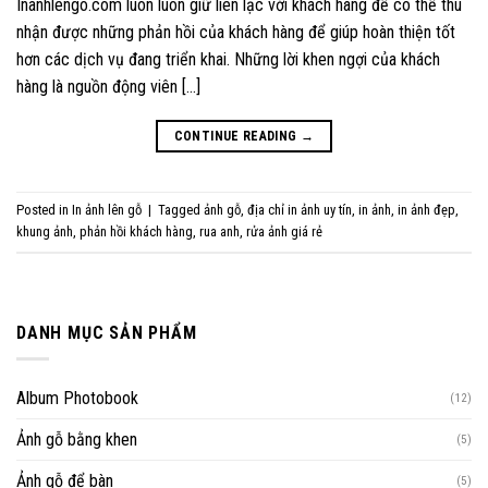
Inanhlengo.com luôn luôn giữ liên lạc với khách hàng để có thể thu
nhận được những phản hồi của khách hàng để giúp hoàn thiện tốt
hơn các dịch vụ đang triển khai. Những lời khen ngợi của khách
hàng là nguồn động viên […]
CONTINUE READING
→
Posted in
In ảnh lên gỗ
|
Tagged
ảnh gỗ
,
địa chỉ in ảnh uy tín
,
in ảnh
,
in ảnh đẹp
,
khung ảnh
,
phản hồi khách hàng
,
rua anh
,
rửa ảnh giá rẻ
DANH MỤC SẢN PHẨM
Album Photobook
(12)
Ảnh gỗ bằng khen
(5)
Ảnh gỗ để bàn
(5)