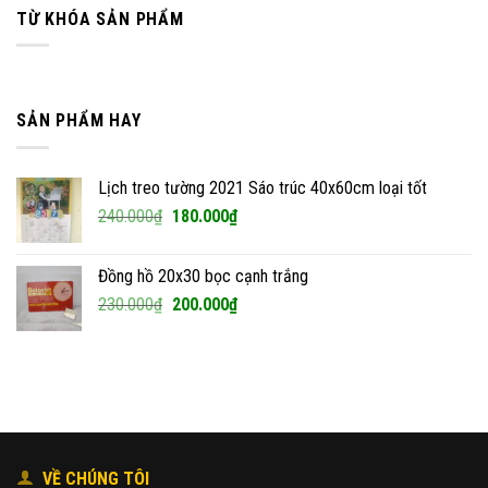
TỪ KHÓA SẢN PHẨM
SẢN PHẨM HAY
Lịch treo tường 2021 Sáo trúc 40x60cm loại tốt
Giá
Giá
240.000
₫
180.000
₫
gốc
hiện
là:
tại
Đồng hồ 20x30 bọc cạnh trắng
240.000₫.
là:
Giá
Giá
230.000
₫
200.000
₫
180.000₫.
gốc
hiện
là:
tại
230.000₫.
là:
200.000₫.
VỀ CHÚNG TÔI