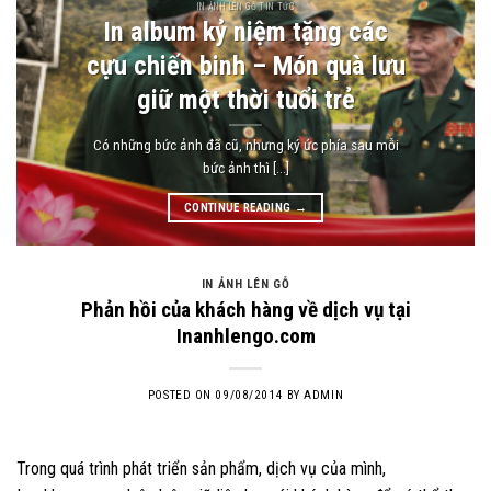
IN ẢNH LÊN GỖ TIN TỨC
In album kỷ niệm tặng các
cựu chiến binh – Món quà lưu
giữ một thời tuổi trẻ
Có những bức ảnh đã cũ, nhưng ký ức phía sau mỗi
bức ảnh thì [...]
CONTINUE READING
→
IN ẢNH LÊN GỖ
Phản hồi của khách hàng về dịch vụ tại
Inanhlengo.com
POSTED ON
09/08/2014
BY
ADMIN
Trong quá trình phát triển sản phẩm, dịch vụ của mình,