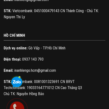
STK:
Vietcombank: 0451000479143 CN Thành Công - Chủ TK:
Nguyen Thi Ly
HỒ CHÍ MINH
Dịch vụ online:
Gò Vấp - TP.Hồ Chí Minh
Điện thoại:
0937 143 793
Email:
inanhlengo.hcm@gmail.com
STK:
Vietcombank: 0081001323691 CN BRVT
Techcombank: 19033164771012 CN Cao Thắng Q3
Chủ TK: Nguyễn Hồng Bảo