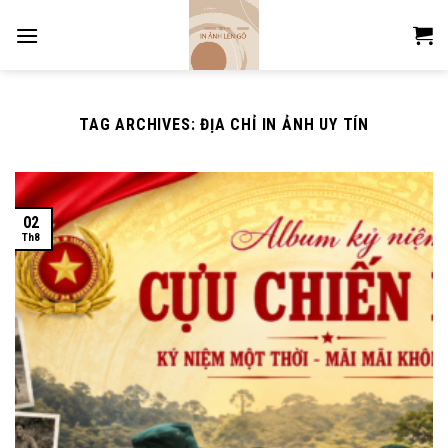
Skip
to
content
TAG ARCHIVES:
ĐỊA CHỈ IN ẢNH UY TÍN
02
Th8