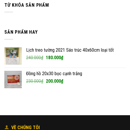
TỪ KHÓA SẢN PHẨM
SẢN PHẨM HAY
Lịch treo tường 2021 Sáo trúc 40x60cm loại tốt
Giá
Giá
240.000
₫
180.000
₫
gốc
hiện
là:
tại
Đồng hồ 20x30 bọc cạnh trắng
240.000₫.
là:
Giá
Giá
230.000
₫
200.000
₫
180.000₫.
gốc
hiện
là:
tại
230.000₫.
là:
200.000₫.
VỀ CHÚNG TÔI