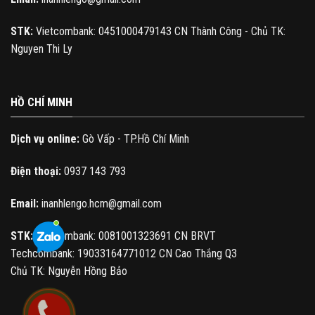
STK:
Vietcombank: 0451000479143 CN Thành Công - Chủ TK:
Nguyen Thi Ly
HỒ CHÍ MINH
Dịch vụ online:
Gò Vấp - TP.Hồ Chí Minh
Điện thoại:
0937 143 793
Email:
inanhlengo.hcm@gmail.com
STK:
Vietcombank: 0081001323691 CN BRVT
Techcombank: 19033164771012 CN Cao Thắng Q3
Chủ TK: Nguyễn Hồng Bảo