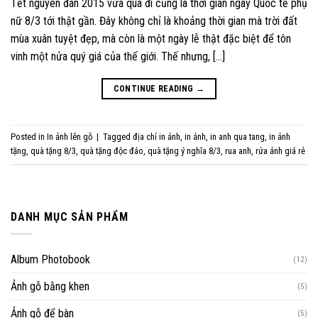
Tết nguyên đán 2015 vừa qua đi cũng là thời gian ngày Quốc tế phụ
nữ 8/3 tới thật gần. Đây không chỉ là khoảng thời gian mà trời đất
mùa xuân tuyệt đẹp, mà còn là một ngày lễ thật đặc biệt để tôn
vinh một nửa quý giá của thế giới. Thế nhưng, […]
CONTINUE READING
→
Posted in
In ảnh lên gỗ
|
Tagged
địa chỉ in ảnh
,
in ảnh
,
in anh qua tang
,
in ảnh
tặng
,
quà tặng 8/3
,
quà tặng độc đáo
,
quà tặng ý nghĩa 8/3
,
rua anh
,
rửa ảnh giá rẻ
DANH MỤC SẢN PHẨM
Album Photobook
(12)
Ảnh gỗ bằng khen
(5)
Ảnh gỗ để bàn
(5)