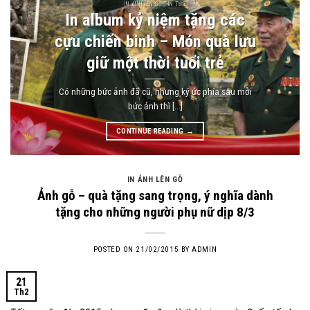
IN ẢNH LÊN GỖ TIN TỨC
In album kỷ niệm tặng các
cựu chiến binh – Món quà lưu
giữ một thời tuổi trẻ
Có những bức ảnh đã cũ, nhưng ký ức phía sau mỗi
bức ảnh thì [...]
CONTINUE READING
→
IN ẢNH LÊN GỖ
Ảnh gỗ – quà tặng sang trọng, ý nghĩa dành
tặng cho những người phụ nữ dịp 8/3
POSTED ON
21/02/2015
BY
ADMIN
21
Th2