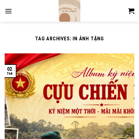
Skip
to
content
TAG ARCHIVES:
IN ẢNH TẶNG
02
Th8