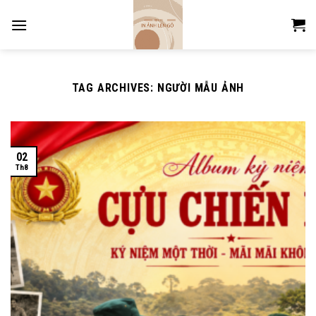
Skip
to
content
TAG ARCHIVES:
NGƯỜI MẪU ẢNH
02
Th8