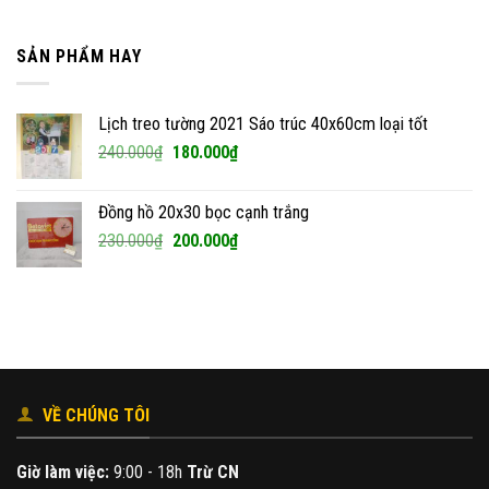
SẢN PHẨM HAY
Lịch treo tường 2021 Sáo trúc 40x60cm loại tốt
Giá
Giá
240.000
₫
180.000
₫
gốc
hiện
là:
tại
Đồng hồ 20x30 bọc cạnh trắng
240.000₫.
là:
Giá
Giá
230.000
₫
200.000
₫
180.000₫.
gốc
hiện
là:
tại
230.000₫.
là:
200.000₫.
VỀ CHÚNG TÔI
Giờ làm việc:
9:00 - 18h
Trừ CN