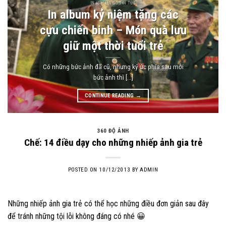
IN ẢNH LÊN GỖ TIN TỨC
In album kỷ niệm tặng các
cựu chiến binh – Món quà lưu
giữ một thời tuổi trẻ
Có những bức ảnh đã cũ, nhưng ký ức phía sau mỗi
bức ảnh thì [...]
CONTINUE READING
→
360 ĐỘ ẢNH
Chế: 14 điều dạy cho những nhiếp ảnh gia trẻ
POSTED ON
10/12/2013
BY
ADMIN
Những nhiếp ảnh gia trẻ có thể học những điều đơn giản sau đây
để tránh những tội lỗi không đáng có nhé 😀