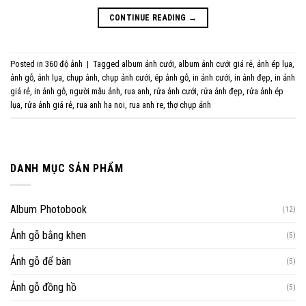
CONTINUE READING
→
Posted in
360 độ ảnh
|
Tagged
album ảnh cưới
,
album ảnh cưới giá rẻ
,
ảnh ép lụa
,
ảnh gỗ
,
ảnh lụa
,
chụp ảnh
,
chụp ảnh cưới
,
ép ảnh gỗ
,
in ảnh cưới
,
in ảnh đẹp
,
in ảnh
giá rẻ
,
in ảnh gỗ
,
người mẫu ảnh
,
rua anh
,
rửa ảnh cưới
,
rửa ảnh đẹp
,
rửa ảnh ép
lụa
,
rửa ảnh giá rẻ
,
rua anh ha noi
,
rua anh re
,
thợ chụp ảnh
DANH MỤC SẢN PHẨM
Album Photobook
(12)
Ảnh gỗ bằng khen
(5)
Ảnh gỗ để bàn
(5)
Ảnh gỗ đồng hồ
(5)