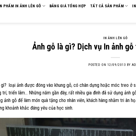
ẢN PHẨM IN ẢNH LÊN GỖ
BẢNG GIÁ TỔNG HỢP
TẤT CẢ SẢN PHẨM
I
IN ẢNH LÊN GỖ
Ảnh gỗ là gì? Dịch vụ In ảnh gỗ
POSTED ON
12/09/2013
BY
AD
à gì? loại ảnh được đóng vào khung gỗ, có chân dựng hoặc móc treo ở s
g trí, triển lãm… Những năm gần đây, rất nhiều gia đình đã sử dụng ảnh g
g ảnh gỗ để làm món quà tặng cho nhân viên, khách hàng nhằm tri ân họ.
ng khoảnh khắc đáng yêu của học sinh.