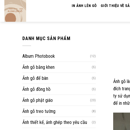
Skip
IN ẢNH LÊN GỖ
GIỚI THIỆU VỀ S
to
content
DANH MỤC SẢN PHẨM
Album Photobook
(12)
Ảnh gỗ bằng khen
(5)
Ảnh gỗ để bàn
(5)
Ảnh gỗ l
đích tran
Ảnh gỗ đồng hồ
(5)
ty sử dụn
Ảnh gỗ phật giáo
(23)
để in nhữ
Ảnh gỗ treo tường
(8)
Ảnh thiết kế, ảnh ghép theo yêu cầu
(2)