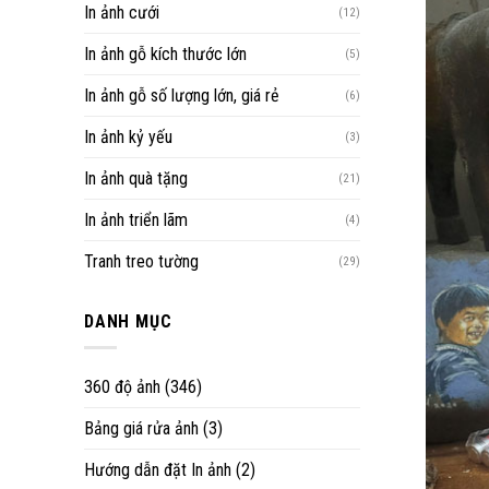
In ảnh cưới
(12)
In ảnh gỗ kích thước lớn
(5)
In ảnh gỗ số lượng lớn, giá rẻ
(6)
In ảnh kỷ yếu
(3)
In ảnh quà tặng
(21)
In ảnh triển lãm
(4)
Tranh treo tường
(29)
DANH MỤC
360 độ ảnh
(346)
Bảng giá rửa ảnh
(3)
Hướng dẫn đặt In ảnh
(2)