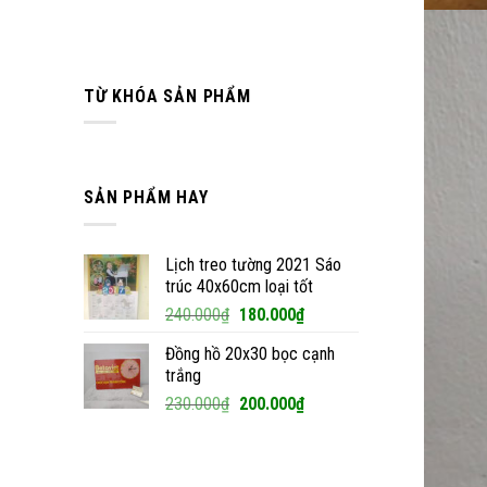
TỪ KHÓA SẢN PHẨM
SẢN PHẨM HAY
Lịch treo tường 2021 Sáo
trúc 40x60cm loại tốt
Giá
Giá
240.000
₫
180.000
₫
gốc
hiện
Đồng hồ 20x30 bọc cạnh
là:
tại
trắng
240.000₫.
là:
Giá
Giá
230.000
₫
200.000
₫
180.000₫.
gốc
hiện
là:
tại
230.000₫.
là: