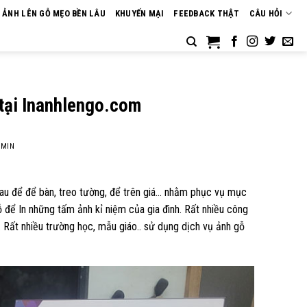
N ẢNH LÊN GỖ MẸO BỀN LÂU
KHUYẾN MẠI
FEEDBACK THẬT
CÂU HỎI
 tại Inanhlengo.com
MIN
au để để bàn, treo tường, để trên giá… nhằm phục vụ mục
ỗ để In những tấm ảnh kỉ niệm của gia đình. Rất nhiều công
 Rất nhiều trường học, mẫu giáo.. sử dụng dịch vụ ảnh gỗ