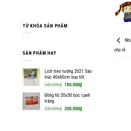
TỪ KHÓA SẢN PHẨM
Nhữ
chú rể
SẢN PHẨM HAY
Lịch treo tường 2021 Sáo
trúc 40x60cm loại tốt
Giá
Giá
240.000
₫
180.000
₫
gốc
hiện
Đồng hồ 20x30 bọc cạnh
là:
tại
trắng
240.000₫.
là:
Giá
Giá
230.000
₫
200.000
₫
180.000₫.
gốc
hiện
là:
tại
230.000₫.
là: