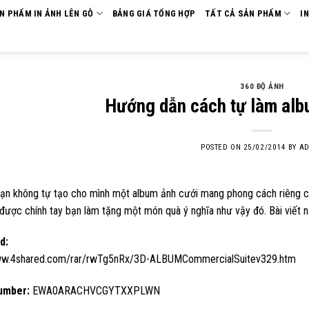
ẢN PHẨM IN ẢNH LÊN GỖ
BẢNG GIÁ TỔNG HỢP
TẤT CẢ SẢN PHẨM
I
360 ĐỘ ẢNH
Hướng dẫn cách tự làm alb
POSTED ON
25/02/2014
BY
AD
bạn không tự tạo cho mình một album ảnh cưới mang phong cách riêng củ
 được chính tay bạn làm tặng một món quà ý nghĩa như vậy đó. Bài viết
d:
ww.4shared.com/rar/rwTg5nRx/3D-ALBUMCommercialSuitev329.htm
umber:
EWA0ARACHVCGYTXXPLWN