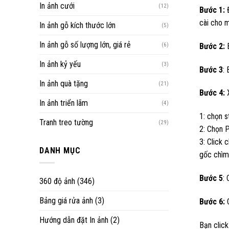
In ảnh cưới
(12)
Bước 1:
Đ
cài cho 
In ảnh gỗ kích thước lớn
(5)
In ảnh gỗ số lượng lớn, giá rẻ
(6)
Bước 2:
B
In ảnh kỷ yếu
(3)
Bước 3
:
In ảnh quà tặng
(21)
Bước 4:
X
In ảnh triển lãm
(4)
1: chọn 
Tranh treo tường
(29)
2: Chọn P
3: Click 
DANH MỤC
gốc chìm 
Bước 5
:
360 độ ảnh
(346)
Bảng giá rửa ảnh
(3)
Bước 6:
C
Hướng dẫn đặt In ảnh
(2)
Bạn clic