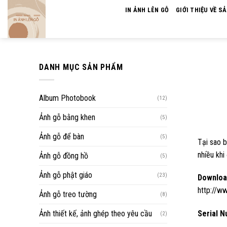
Skip
IN ẢNH LÊN GỖ
GIỚI THIỆU VỀ S
to
content
DANH MỤC SẢN PHẨM
Album Photobook
(12)
Ảnh gỗ bằng khen
(5)
Ảnh gỗ để bàn
(5)
Tại sao 
nhiều khi
Ảnh gỗ đồng hồ
(5)
Ảnh gỗ phật giáo
(23)
Downloa
http://w
Ảnh gỗ treo tường
(8)
Ảnh thiết kế, ảnh ghép theo yêu cầu
Serial N
(2)