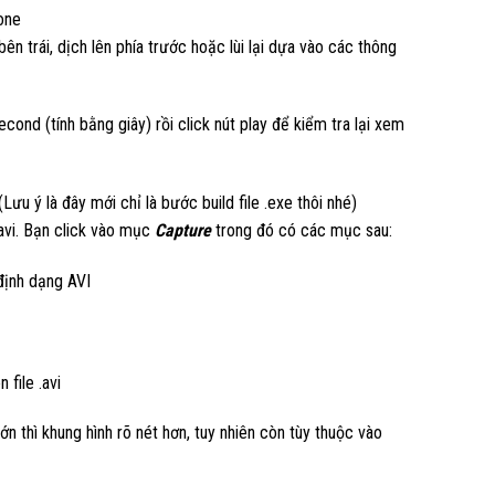
one
ên trái, dịch lên phía trước hoặc lùi lại dựa vào các thông
cond (tính bằng giây) rồi click nút play để kiểm tra lại xem
Lưu ý là đây mới chỉ là bước build file .exe thôi nhé)
 .avi. Bạn click vào mục
Capture
trong đó có các mục sau:
định dạng AVI
 file .avi
ớn thì khung hình rõ nét hơn, tuy nhiên còn tùy thuộc vào