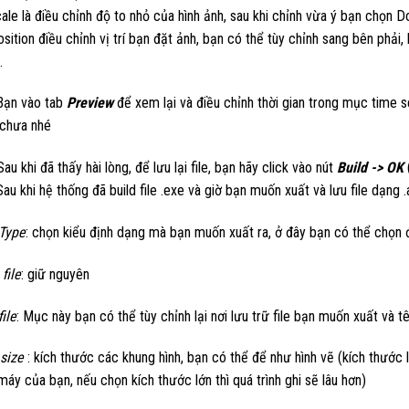
le là điều chỉnh độ to nhỏ của hình ảnh, sau khi chỉnh vừa ý bạn chọn D
ition điều chỉnh vị trí bạn đặt ảnh, bạn có thể tùy chỉnh sang bên phải, b
.
Bạn vào tab
Preview
để xem lại và điều chỉnh thời gian trong mục time se
 chưa nhé
au khi đã thấy hài lòng, để lưu lại file, bạn hãy click vào nút
Build -> OK
(
Sau khi hệ thống đã build file .exe và giờ bạn muốn xuất và lưu file dạng
Type
: chọn kiểu định dạng mà bạn muốn xuất ra, ở đây bạn có thể chọn 
file
: giữ nguyên
ile
: Mục này bạn có thể tùy chỉnh lại nơi lưu trữ file bạn muốn xuất và tên
size
: kích thước các khung hình, bạn có thể để như hình vẽ (kích thước l
máy của bạn, nếu chọn kích thước lớn thì quá trình ghi sẽ lâu hơn)