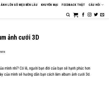
N ẢNH LÊN GỖ MẸO BỀN LÂU
KHUYẾN MẠI
FEEDBACK THẬT
CÂU HỎI
um ảnh cưới 3D
MIN
a mình nhỉ? Có lẽ, người bạn đời của bạn sẽ hạnh phúc hơn
 này của mình sẽ hướng dẫn bạn cách làm album ảnh cưới 3d.