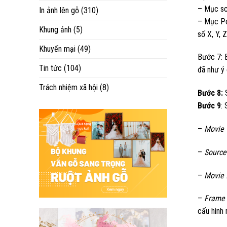
– Mục sca
In ảnh lên gỗ
(310)
– Mục Pos
Khung ảnh
(5)
số X, Y, Z
Khuyến mại
(49)
Bước 7: 
Tin tức
(104)
đã như ý
Trách nhiệm xã hội
(8)
Bước 8:
S
Bước 9
: 
–
Movie 
–
Source 
–
Movie f
–
Frame 
cấu hình 