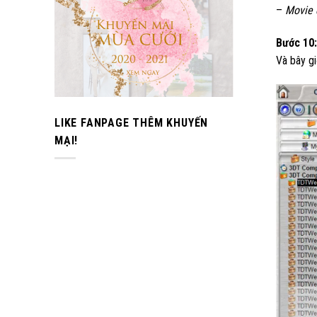
–
Movie 
Bước 10
:
Và bây gi
LIKE FANPAGE THÊM KHUYẾN
MẠI!