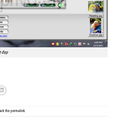
t đẹp
ark the
permalink
.