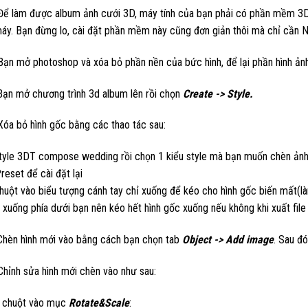
ể làm được album ảnh cưới 3D, máy tính của bạn phải có phần mềm 3D
máy. Bạn đừng lo, cài đặt phần mềm này cũng đơn giản thôi mà chỉ cần 
ạn mở photoshop và xóa bỏ phần nền của bức hình, để lại phần hình ảnh 
 Bạn mở chương trình 3d album lên rồi chọn
Create -> Style
.
óa bỏ hình gốc bằng các thao tác sau:
style 3DT compose wedding rồi chọn 1 kiểu style mà bạn muốn chèn ản
reset để cài đặt lại
chuột vào biểu tượng cánh tay chỉ xuống để kéo cho hình gốc biến mất(là
xuống phía dưới bạn nên kéo hết hình gốc xuống nếu không khi xuất file 
 Chèn hình mới vào bằng cách bạn chọn tab
Object -> Add image
. Sau đ
hỉnh sửa hình mới chèn vào như sau:
k chuột vào mục
Rotate&Scale
: