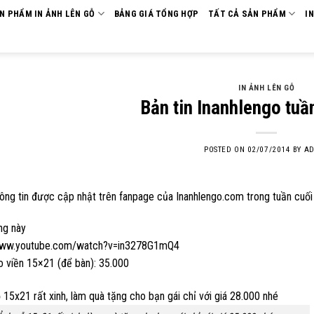
ẢN PHẨM IN ẢNH LÊN GỖ
BẢNG GIÁ TỔNG HỢP
TẤT CẢ SẢN PHẨM
I
IN ẢNH LÊN GỖ
Bản tin Inanhlengo tuầ
POSTED ON
02/07/2014
BY
AD
ng tin được cập nhật trên fanpage của Inanhlengo.com trong tuần cuối 
àng này
www.youtube.com/watch?v=in3278G1mQ4
o viền 15×21 (để bàn): 35.000