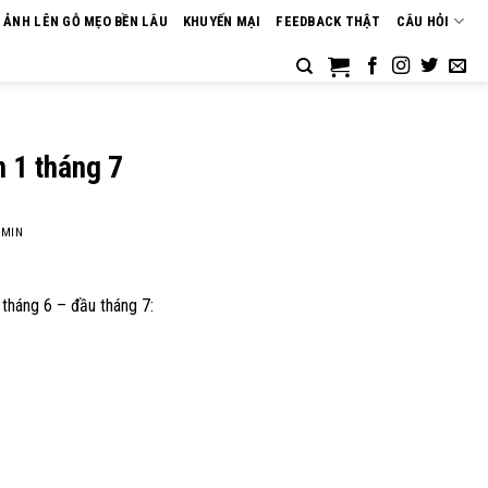
N ẢNH LÊN GỖ MẸO BỀN LÂU
KHUYẾN MẠI
FEEDBACK THẬT
CÂU HỎI
n 1 tháng 7
MIN
tháng 6 – đầu tháng 7: