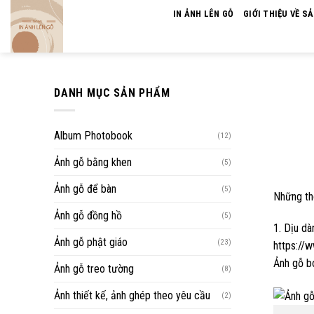
Skip
IN ẢNH LÊN GỖ
GIỚI THIỆU VỀ S
to
content
DANH MỤC SẢN PHẨM
Album Photobook
(12)
Ảnh gỗ bằng khen
(5)
Ảnh gỗ để bàn
(5)
Những thô
Ảnh gỗ đồng hồ
(5)
1. Dịu d
Ảnh gỗ phật giáo
(23)
https://
Ảnh gỗ b
Ảnh gỗ treo tường
(8)
Ảnh thiết kế, ảnh ghép theo yêu cầu
(2)