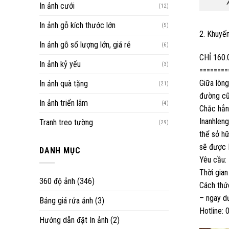
In ảnh cưới
(12)
In ảnh gỗ kích thước lớn
(5)
2. Khuyế
In ảnh gỗ số lượng lớn, giá rẻ
(6)
CHỈ 160.
In ảnh kỷ yếu
(3)
========
Giữa lòng
In ảnh quà tặng
(21)
đường cũ
In ảnh triển lãm
(4)
Chắc hẳn
Inanhleng
Tranh treo tường
(29)
thể sở hữ
sẽ được 
DANH MỤC
Yêu cầu: 
Thời gia
360 độ ảnh
(346)
Cách thức
– ngay d
Bảng giá rửa ảnh
(3)
Hotline:
Hướng dẫn đặt In ảnh
(2)