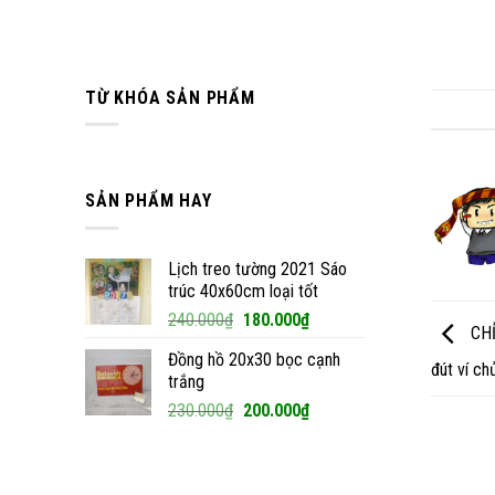
TỪ KHÓA SẢN PHẨM
SẢN PHẨM HAY
Lịch treo tường 2021 Sáo
trúc 40x60cm loại tốt
Giá
Giá
240.000
₫
180.000
₫
CHỈ
gốc
hiện
Đồng hồ 20x30 bọc cạnh
là:
tại
đút ví c
trắng
240.000₫.
là:
Giá
Giá
230.000
₫
200.000
₫
180.000₫.
gốc
hiện
là:
tại
230.000₫.
là: