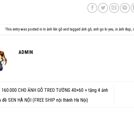
This entry was posted in
In ảnh lên gỗ
and tagged
ảnh gỗ
,
anh go ki yeu
,
in ảnh đẹp
,
ADMIN
 160.000 CHO ẢNH GỖ TREO TƯỜNG 40×60 + tặng 4 ảnh
hủ đề SEN HÀ NỘI (FREE SHIP nội thành Hà Nội)