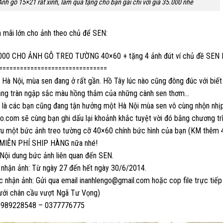
Ảnh gỗ 15×21 rất xinh, làm quà tặng cho bạn gái chỉ với giá 35.000 nhé
n mãi lớn cho ảnh theo chủ để SEN:
000 CHO ẢNH GỖ TREO TƯỜNG 40×60 + tặng 4 ảnh đút ví chủ đề SEN H
===============================
 Hà Nội, mùa sen đang ở rất gần. Hồ Tây lúc nào cũng đông đúc với biế
ng tràn ngập sắc màu hồng thắm của những cành sen thơm…
 là các bạn cũng đang tận hưởng một Hà Nội mùa sen vô cùng nhộn nhịp
o.com sẽ cùng bạn ghi dấu lại khoảnh khắc tuyệt vời đó bằng chương tr
u một bức ảnh treo tường cỡ 40×60 chính bức hình của bạn (KM thêm 4 ả
MIỄN PHÍ SHIP HÀNG nữa nhé!
Nội dung bức ảnh liên quan đến SEN.
n nhận ảnh: Từ ngày 27 đến hết ngày 30/6/2014.
 nhận ảnh: Gửi qua email inanhlengo@gmail.com hoặc cop file trực tiếp
ưới chân cầu vượt Ngã Tư Vọng)
 0989228548 – 0377776775