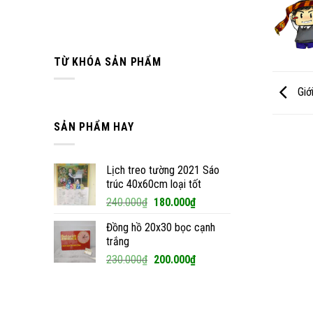
TỪ KHÓA SẢN PHẨM
Giới
SẢN PHẨM HAY
Lịch treo tường 2021 Sáo
trúc 40x60cm loại tốt
Giá
Giá
240.000
₫
180.000
₫
gốc
hiện
Đồng hồ 20x30 bọc cạnh
là:
tại
trắng
240.000₫.
là:
Giá
Giá
230.000
₫
200.000
₫
180.000₫.
gốc
hiện
là:
tại
230.000₫.
là: