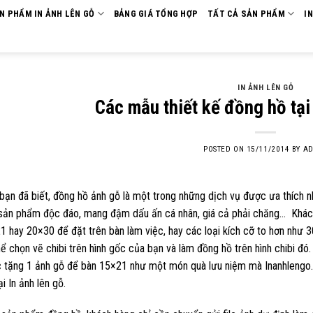
ẢN PHẨM IN ẢNH LÊN GỖ
BẢNG GIÁ TỔNG HỢP
TẤT CẢ SẢN PHẨM
I
IN ẢNH LÊN GỖ
Các mẫu thiết kế đồng hồ tạ
POSTED ON
15/11/2014
BY
AD
ạn đã biết, đồng hồ ảnh gỗ là một trong những dịch vụ được ưa thích n
: sản phẩm độc đáo, mang đậm dấu ấn cá nhân, giá cả phải chăng… Khách
1 hay 20×30 để đặt trên bàn làm việc, hay các loại kích cỡ to hơn như
ể chọn vẽ chibi trên hình gốc của bạn và làm đồng hồ trên hình chibi đó
 tặng 1 ảnh gỗ để bàn 15×21 như một món quà lưu niệm mà Inanhlengo.
i In ảnh lên gỗ.