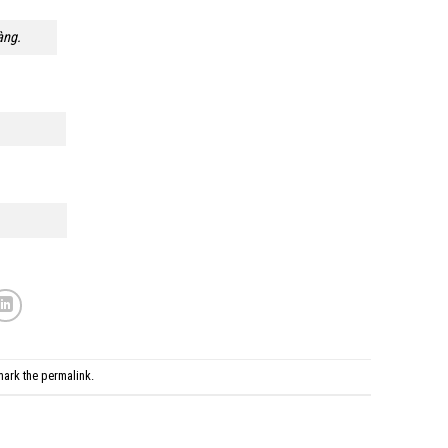
àng.
mark the
permalink
.