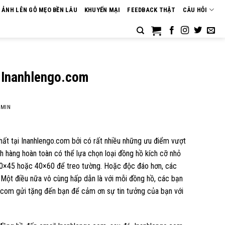
N ẢNH LÊN GỖ MẸO BỀN LÂU
KHUYẾN MẠI
FEEDBACK THẬT
CÂU HỎI
i Inanhlengo.com
MIN
hất tại Inanhlengo.com bởi có rất nhiều những ưu điểm vượt
 hàng hoàn toàn có thể lựa chọn loại đồng hồ kích cỡ nhỏ
 30×45 hoặc 40×60 để treo tường. Hoặc độc đáo hơn, các
. Một điều nữa vô cùng hấp dẫn là với mỗi đồng hồ, các bạn
com gửi tặng đến bạn để cảm ơn sự tin tưởng của bạn với