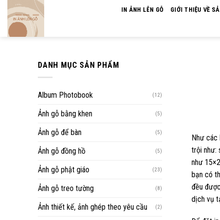
Skip
IN ẢNH LÊN GỖ
GIỚI THIỆU VỀ S
to
content
DANH MỤC SẢN PHẨM
Album Photobook
(12)
Ảnh gỗ bằng khen
(5)
Ảnh gỗ để bàn
(5)
Như các b
trội như
Ảnh gỗ đồng hồ
(5)
như 15×2
Ảnh gỗ phật giáo
(23)
bạn có th
đều được
Ảnh gỗ treo tường
(8)
dịch vụ tạ
Ảnh thiết kế, ảnh ghép theo yêu cầu
(2)