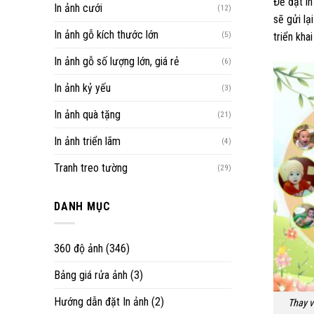
Để đặt in
In ảnh cưới
(12)
sẽ gửi lạ
In ảnh gỗ kích thước lớn
(5)
triển khai
In ảnh gỗ số lượng lớn, giá rẻ
(6)
In ảnh kỷ yếu
(3)
In ảnh quà tặng
(21)
In ảnh triển lãm
(4)
Tranh treo tường
(29)
DANH MỤC
360 độ ảnh
(346)
Bảng giá rửa ảnh
(3)
Hướng dẫn đặt In ảnh
(2)
Thay v