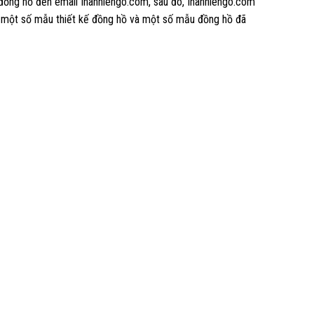
 đồng hồ đến email Inanhlengo.com, sau đó, Inanhlengo.com
à một số mẫu thiết kế đồng hồ và một số mẫu đồng hồ đã