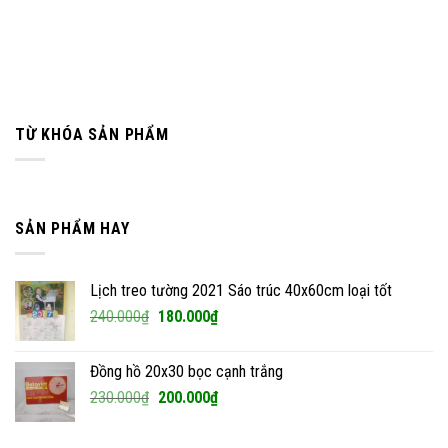
TỪ KHÓA SẢN PHẨM
SẢN PHẨM HAY
Lịch treo tường 2021 Sáo trúc 40x60cm loại tốt
Giá
Giá
240.000
₫
180.000
₫
gốc
hiện
là:
tại
Đồng hồ 20x30 bọc cạnh trắng
240.000₫.
là:
Giá
Giá
230.000
₫
200.000
₫
180.000₫.
gốc
hiện
là:
tại