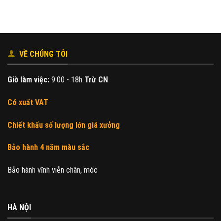
230.000₫.
là:
200.000₫.
VỀ CHÚNG TÔI
Giờ làm việc:
9:00 - 18h
Trừ CN
Có xuất VAT
Chiết khấu số lượng lớn giá xưởng
Bảo hành 4 năm màu sắc
Bảo hành vĩnh viễn chân, móc
HÀ NỘI