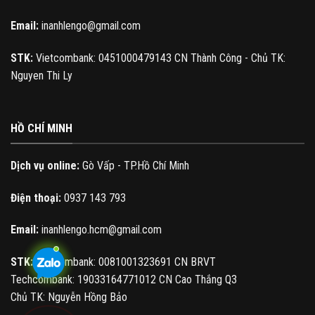
Email:
inanhlengo@gmail.com
STK:
Vietcombank: 0451000479143 CN Thành Công - Chủ TK:
Nguyen Thi Ly
HỒ CHÍ MINH
Dịch vụ online:
Gò Vấp - TP.Hồ Chí Minh
Điện thoại:
0937 143 793
Email:
inanhlengo.hcm@gmail.com
STK:
Vietcombank: 0081001323691 CN BRVT
Techcombank: 19033164771012 CN Cao Thắng Q3
Chủ TK: Nguyễn Hồng Bảo