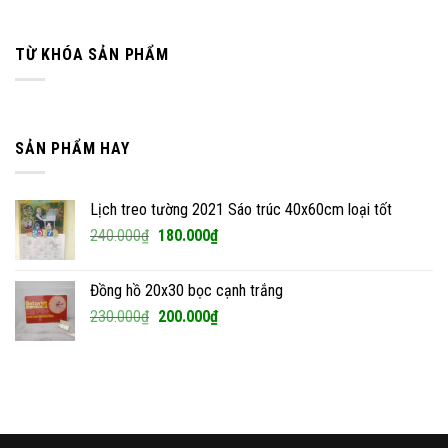
TỪ KHÓA SẢN PHẨM
SẢN PHẨM HAY
Lịch treo tường 2021 Sáo trúc 40x60cm loại tốt
Giá
Giá
240.000
₫
180.000
₫
gốc
hiện
là:
tại
Đồng hồ 20x30 bọc cạnh trắng
240.000₫.
là:
Giá
Giá
230.000
₫
200.000
₫
180.000₫.
gốc
hiện
là:
tại
230.000₫.
là:
200.000₫.