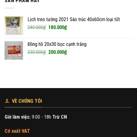
SẢN PHẨM HAY
Lịch treo tường 2021 Sáo trúc 40x60cm loại tốt
Giá
Giá
240.000
₫
180.000
₫
gốc
hiện
là:
tại
Đồng hồ 20x30 bọc cạnh trắng
240.000₫.
là:
Giá
Giá
230.000
₫
200.000
₫
180.000₫.
gốc
hiện
là:
tại
230.000₫.
là:
200.000₫.
VỀ CHÚNG TÔI
Giờ làm việc:
9:00 - 18h
Trừ CN
Có xuất VAT