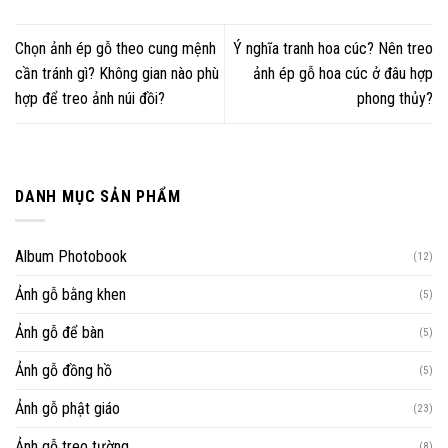
Chọn ảnh ép gỗ theo cung mệnh
Ý nghĩa tranh hoa cúc? Nên treo
cần tránh gì? Không gian nào phù
ảnh ép gỗ hoa cúc ở đâu hợp
hợp để treo ảnh núi đồi?
phong thủy?
DANH MỤC SẢN PHẨM
Album Photobook
(12)
Ảnh gỗ bằng khen
(5)
Ảnh gỗ để bàn
(5)
Ảnh gỗ đồng hồ
(5)
Ảnh gỗ phật giáo
(23)
Ảnh gỗ treo tường
(8)