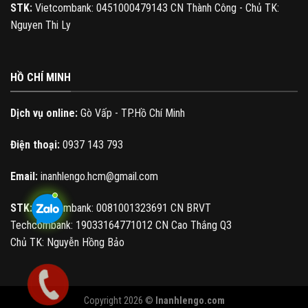
STK:
Vietcombank: 0451000479143 CN Thành Công - Chủ TK:
Nguyen Thi Ly
HỒ CHÍ MINH
Dịch vụ online:
Gò Vấp - TP.Hồ Chí Minh
Điện thoại:
0937 143 793
Email:
inanhlengo.hcm@gmail.com
STK:
Vietcombank: 0081001323691 CN BRVT
Techcombank: 19033164771012 CN Cao Thắng Q3
Chủ TK: Nguyễn Hồng Bảo
Copyright 2026 ©
Inanhlengo.com