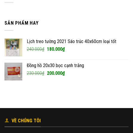
SẢN PHẨM HAY
Lịch treo tường 2021 Sáo trúc 40x60cm loại tốt
Giá
Giá
240.000
₫
180.000
₫
gốc
hiện
là:
tại
Đồng hồ 20x30 bọc cạnh trắng
240.000₫.
là:
Giá
Giá
230.000
₫
200.000
₫
180.000₫.
gốc
hiện
là:
tại
230.000₫.
là:
200.000₫.
VỀ CHÚNG TÔI