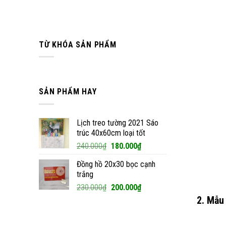
TỪ KHÓA SẢN PHẨM
SẢN PHẨM HAY
Lịch treo tường 2021 Sáo
trúc 40x60cm loại tốt
Giá
Giá
240.000
₫
180.000
₫
gốc
hiện
Đồng hồ 20x30 bọc cạnh
là:
tại
trắng
240.000₫.
là:
Giá
Giá
230.000
₫
200.000
₫
180.000₫.
gốc
hiện
2. Mẫu 
là:
tại
230.000₫.
là: