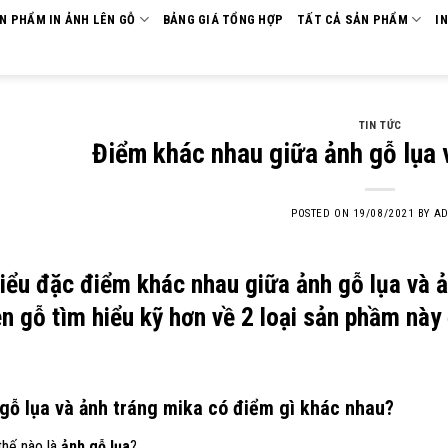
ẢN PHẨM IN ẢNH LÊN GỖ
BẢNG GIÁ TỔNG HỢP
TẤT CẢ SẢN PHẨM
I
TIN TỨC
Điểm khác nhau giữa ảnh gỗ lụa 
POSTED ON
19/08/2021
BY
AD
iểu đặc điểm khác nhau giữa ảnh gỗ lụa và ả
ên gỗ tìm hiểu kỹ hơn về 2 loại sản phầm này
gỗ lụa
và ảnh
tráng mika
có điểm gì khác nhau?
thế nào là
ảnh gỗ lụa
?