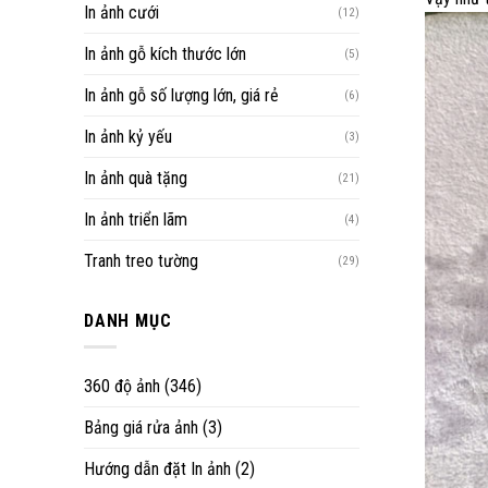
In ảnh cưới
(12)
In ảnh gỗ kích thước lớn
(5)
In ảnh gỗ số lượng lớn, giá rẻ
(6)
In ảnh kỷ yếu
(3)
In ảnh quà tặng
(21)
In ảnh triển lãm
(4)
Tranh treo tường
(29)
DANH MỤC
360 độ ảnh
(346)
Bảng giá rửa ảnh
(3)
Hướng dẫn đặt In ảnh
(2)