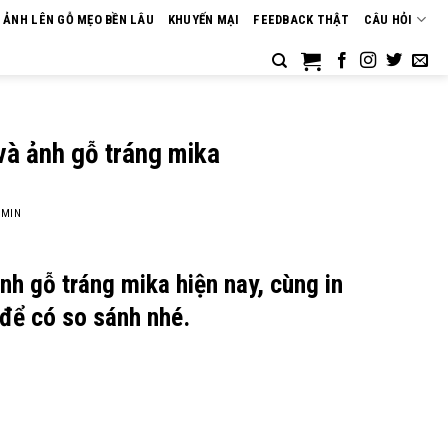
N ẢNH LÊN GỖ MẸO BỀN LÂU
KHUYẾN MẠI
FEEDBACK THẬT
CÂU HỎI
và ảnh gỗ tráng mika
MIN
nh gỗ tráng mika hiện nay, cùng in
 để có so sánh nhé.