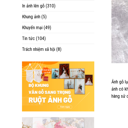
In ảnh lên gỗ
(310)
Khung ảnh
(5)
Khuyến mại
(49)
Tin tức
(104)
Trách nhiệm xã hội
(8)
Ảnh gỗ l
ảnh có kh
hàng sử 