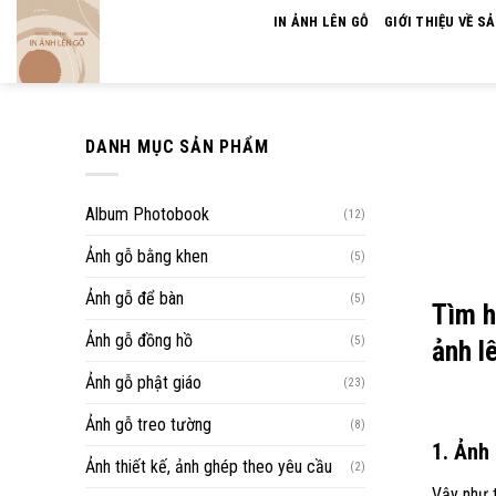
Skip
IN ẢNH LÊN GỖ
GIỚI THIỆU VỀ S
to
content
DANH MỤC SẢN PHẨM
Album Photobook
(12)
Ảnh gỗ bằng khen
(5)
Ảnh gỗ để bàn
(5)
Tìm h
Ảnh gỗ đồng hồ
(5)
ảnh l
Ảnh gỗ phật giáo
(23)
Ảnh gỗ treo tường
(8)
1. Ảnh
Ảnh thiết kế, ảnh ghép theo yêu cầu
(2)
Vậy như 