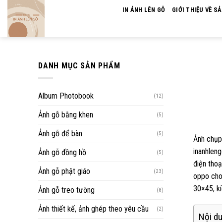
Skip
IN ẢNH LÊN GỖ
GIỚI THIỆU VỀ S
to
content
DANH MỤC SẢN PHẨM
Album Photobook
(12)
Ảnh gỗ bằng khen
(5)
Ảnh gỗ để bàn
(5)
Ảnh chụp 
inanhleng
Ảnh gỗ đồng hồ
(5)
điện thoạ
Ảnh gỗ phật giáo
(23)
oppo cho 
30×45, kí
Ảnh gỗ treo tường
(8)
Ảnh thiết kế, ảnh ghép theo yêu cầu
(2)
Nội du