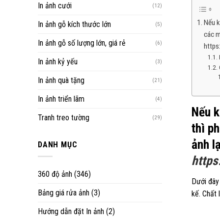
In ảnh cưới
(12)
Nếu k
In ảnh gỗ kích thước lớn
(5)
các m
In ảnh gỗ số lượng lớn, giá rẻ
(6)
https
In ảnh kỷ yếu
(3)
In ảnh quà tặng
(21)
In ảnh triển lãm
(4)
Nếu k
Tranh treo tường
(29)
thì p
ảnh l
DANH MỤC
https
360 độ ảnh
(346)
Dưới đây
Bảng giá rửa ảnh
(3)
kế. Chất 
Hướng dẫn đặt In ảnh
(2)