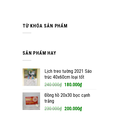
TỪ KHÓA SẢN PHẨM
SẢN PHẨM HAY
Lịch treo tường 2021 Sáo
trúc 40x60cm loại tốt
Giá
Giá
240.000
₫
180.000
₫
gốc
hiện
Đồng hồ 20x30 bọc cạnh
là:
tại
trắng
240.000₫.
là:
Giá
Giá
230.000
₫
200.000
₫
180.000₫.
gốc
hiện
là:
tại
230.000₫.
là: