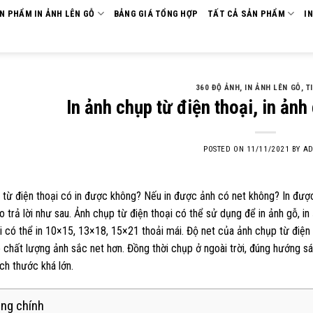
ẢN PHẨM IN ẢNH LÊN GỖ
BẢNG GIÁ TỔNG HỢP
TẤT CẢ SẢN PHẨM
I
360 ĐỘ ẢNH
,
IN ẢNH LÊN GỖ
,
T
In ảnh chụp từ điện thoại, in ảnh
POSTED ON
11/11/2021
BY
AD
từ điện thoại có in được không? Nếu in được ảnh có net không? In được 
o trả lời như sau. Ảnh chụp từ điện thoại có thể sử dụng để in ảnh gỗ, in 
i có thể in 10×15, 13×18, 15×21 thoải mái. Độ net của ảnh chụp từ điện
chất lượng ảnh sắc net hơn. Đồng thời chụp ở ngoài trời, đúng hướng s
ch thước khá lớn.
ng chính