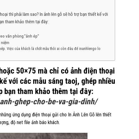
i thì phải làm sao? In ảnh lên gỗ sẽ hỗ trợ bạn thiết kế với
ạn tham khảo thêm tại đây:
reo văn phòng.”ảnh ép”
ỷ niệm
hép. Việc của khách là chốt mẫu thôi ai còn đâu để inanhlengo lo
hoặc 50×75 mà chỉ có ảnh điện thoại
t kế với các mẫu sáng taoj, ghép nhiều
p bạn tham khảo thêm tại đây:
-anh-ghep-cho-be-va-gia-dinh/
 những ứng dụng điện thoại gửi cho In Ảnh Lên Gỗ lên thiết
ợng, độ net file ảnh báo khách.