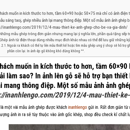
hách muốn in kích thước to hơn, tầm 60×90 hoặc 50×75 mà chỉ có ảnh điện thoạ
ẫu sáng taoj, ghép nhiều ảnh lại mang thông điệp. Một số mẫu ảnh ảnh ghép b
://inanhlengo.com/2019/12/4-mau-thiet-ke-anh-ghep-cho-be-va-gia-dinh/
Những mẫu ghép trông đơn giản nhưng mang lại ý nghĩa lớn, phần quà tặng sếp t
Ghép ảnh từ điện thoại dùng nhiều mục đích khác nhau có thể để lưu giữ những k
Ngoài ra khách có thể tự lên mẫu thiết kế hoặc tìm mẫu ghép ưng ý shop sẽ hỗ trợ g
phần còn lại. In ảnh ép gỗ không khó đũng không ^^.
hách muốn in kích thước to hơn, tầm 60×90 
hải làm sao? In ảnh lên gỗ sẽ hỗ trợ bạn thiế
ại mang thông điệp. Một số mẫu ảnh ảnh ghé
://inanhlengo.com/2019/12/4-mau-thiet-ke
 là một vài mẫu ảnh ghép được khách
inanhlengo
gửi in. Rất đơn giản từ
lượng ảnh in ra sẽ tùy thuộc vào ảnh gốc khép, shop đều check kĩ chất lư