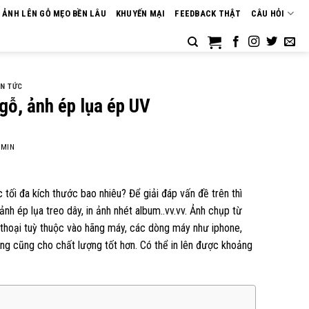
N ẢNH LÊN GỖ MẸO BỀN LÂU
KHUYẾN MẠI
FEEDBACK THẬT
CÂU HỎI
IN TỨC
 gỗ, ảnh ép lụa ép UV
MIN
tối đa kích thước bao nhiêu? Để giải đáp vấn đề trên thì
ảnh ép lụa treo dây, in ảnh nhét album..vv.vv. Ảnh chụp từ
 thoại tuỳ thuộc vào hãng máy, các dòng máy như iphone,
áng cũng cho chất lượng tốt hơn. Có thể in lên được khoảng