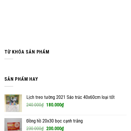
TỪ KHÓA SẢN PHẨM
SẢN PHẨM HAY
Lịch treo tường 2021 Sáo trúc 40x60cm loại tốt
Giá
Giá
240.000
₫
180.000
₫
gốc
hiện
là:
tại
Đồng hồ 20x30 bọc cạnh trắng
240.000₫.
là:
Giá
Giá
230.000
₫
200.000
₫
180.000₫.