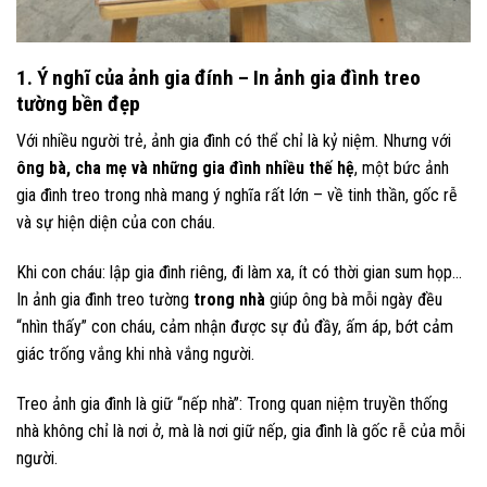
1. Ý nghĩ của ảnh gia đính –
In ảnh gia đình
treo
tường bền đẹp
Với nhiều người trẻ, ảnh gia đình có thể chỉ là kỷ niệm. Nhưng với
ông bà, cha mẹ và những gia đình nhiều thế hệ
, một bức ảnh
gia đình treo trong nhà mang ý nghĩa rất lớn – về tinh thần, gốc rễ
và sự hiện diện của con cháu.
Khi con cháu: lập gia đình riêng, đi làm xa, ít có thời gian sum họp…
In ảnh gia đình treo tường
trong nhà
giúp ông bà mỗi ngày đều
“nhìn thấy” con cháu, cảm nhận được sự đủ đầy, ấm áp, bớt cảm
giác trống vắng khi nhà vắng người.
Treo ảnh gia đình là giữ “nếp nhà”: Trong quan niệm truyền thống
nhà không chỉ là nơi ở, mà là nơi giữ nếp, gia đình là gốc rễ của mỗi
người.