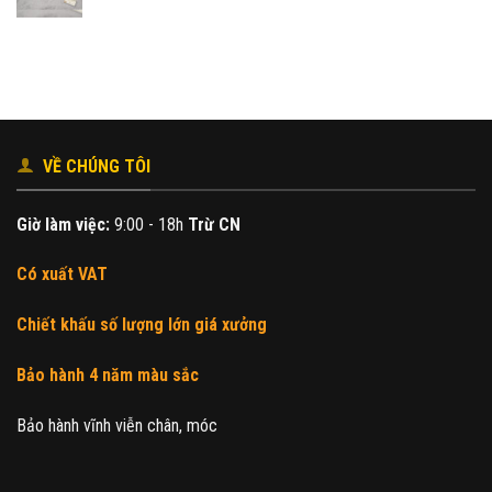
gốc
hiện
là:
tại
230.000₫.
là:
200.000₫.
VỀ CHÚNG TÔI
Giờ làm việc:
9:00 - 18h
Trừ CN
Có xuất VAT
Chiết khấu số lượng lớn giá xưởng
Bảo hành 4 năm màu sắc
Bảo hành vĩnh viễn chân, móc