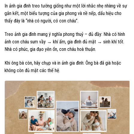
In ảnh gia đình treo tường giống như một lời nhắc nhẹ nhàng về sự
gắn kết, một biểu tượng của gia phong và nề nếp, dấu hiệu cho
thấy đây là “nhà có người, có con cháu”.
Treo ảnh gia đình mang ý nghĩa phong thuỷ – đủ đầy: Nhà có hình
ảnh con cháu sum vầy → khí ấm, gia đình đủ mặt → sinh khí tốt.
Nhà có phúc, gia đạo yên ổn, con cháu hoà thuận.
Khi ông bà còn, hãy chụp và in ảnh gia đình: Ông bà đã già hoặc
không còn đủ mặt các thế hệ.