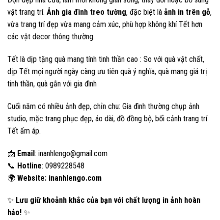
vật trang trí.
Ảnh gia đình treo tường
, đặc biệt là
ảnh in trên gỗ
,
vừa trang trí đẹp vừa mang cảm xúc, phù hợp không khí Tết hơn
các vật decor thông thường.
Tết là dịp tặng quà mang tính tinh thần cao : So với quà vật chất,
dịp Tết mọi người ngày càng ưu tiên quà ý nghĩa, quà mang giá trị
tinh thần, quà gắn với gia đình
Cuối năm có nhiều ảnh đẹp, chỉn chu: Gia đình thường chụp ảnh
studio, mặc trang phục đẹp, áo dài, đồ đồng bộ, bối cảnh trang trí
Tết ấm áp.
📩
Email
:
inanhlengo@gmail.com
📞
Hotline
: 0989228548
🌍
Website: inanhlengo.com
✨
Lưu giữ khoảnh khắc của bạn với chất lượng in ảnh hoàn
hảo!
✨