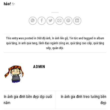
hảo!
✨
This entry was posted in
360 độ ảnh
,
In ảnh lên gỗ
,
Tin tức
and tagged
in album
quà tặng
,
in anh qua tang
,
lãnh đạo ngành công an
,
quà tặng cao cấp
,
quà tặng
sếp
,
quân đội
.
ADMIN
In ảnh gia đình bền đẹp dịp cuối
In ảnh gia đình treo tường bền
năm
đẹp