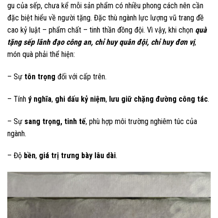
gu của sếp, chưa kể mỗi sản phẩm có nhiều phong cách nên cần
đặc biệt hiểu về người tặng. Đặc thù ngành lực lượng vũ trang đề
cao kỷ luật – phẩm chất – tinh thần đồng đội. Vì vậy, khi chọn
quà
tặng sếp lãnh đạo công an, chỉ huy quân đội, chỉ huy đơn vị
,
món quà phải thể hiện:
– Sự
tôn trọng
đối với cấp trên.
– Tính
ý nghĩa
,
ghi dấu kỷ niệm
,
lưu giữ chặng đường công tác
.
– Sự
sang trọng, tinh tế
, phù hợp môi trường nghiêm túc của
ngành.
– Độ
bền
,
giá trị trưng bày lâu dài
.