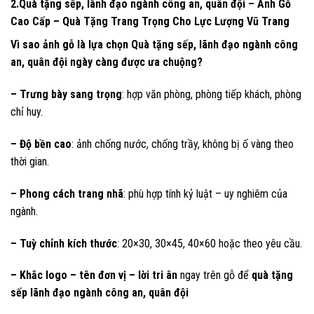
2.Quà tặng sếp, lãnh đạo ngành công an, quân đội – Ảnh Gỗ
Cao Cấp – Quà Tặng Trang Trọng Cho Lực Lượng Vũ Trang
Vì sao ảnh gỗ là lựa chọn Quà tặng sếp, lãnh đạo ngành công
an, quân đội ngày càng được ưa chuộng?
– Trưng bày sang trọng
: hợp văn phòng, phòng tiếp khách, phòng
chỉ huy.
– Độ bền cao
: ảnh chống nước, chống trầy, không bị ố vàng theo
thời gian.
– Phong cách trang nhã
: phù hợp tính kỷ luật – uy nghiêm của
ngành.
– Tuỳ chỉnh kích thước
: 20×30, 30×45, 40×60 hoặc theo yêu cầu.
– Khắc logo – tên đơn vị – lời tri ân
ngay trên gỗ để
quà tặng
sếp lãnh đạo ngành công an, quân đội