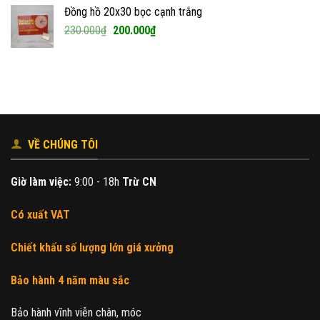
là:
tại
Đồng hồ 20x30 bọc cạnh trắng
240.000₫.
là:
Giá
Giá
230.000
₫
200.000
₫
180.000₫.
gốc
hiện
là:
tại
230.000₫.
là:
200.000₫.
VỀ CHÚNG TÔI
Giờ làm việc:
9:00 - 18h
Trừ CN
Có xuất VAT
Chiết khấu số lượng lớn giá xưởng
Bảo hành 4 năm màu sắc
Bảo hành vĩnh viễn chân, móc