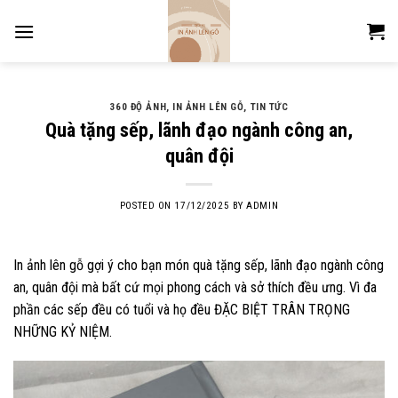
Skip
to
content
360 ĐỘ ẢNH
,
IN ẢNH LÊN GỖ
,
TIN TỨC
Quà tặng sếp, lãnh đạo ngành công an,
quân đội
POSTED ON
17/12/2025
BY
ADMIN
In ảnh lên gỗ gợi ý cho bạn món quà tặng sếp, lãnh đạo ngành công
an, quân đội mà bất cứ mọi phong cách và sở thích đều ưng. Vì đa
phần các sếp đều có tuổi và họ đều ĐẶC BIỆT TRÂN TRỌNG
NHỮNG KỶ NIỆM.