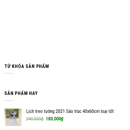
TỪ KHÓA SẢN PHẨM
SẢN PHẨM HAY
Lịch treo tường 2021 Sáo trúc 40x60cm loại tốt
Giá
Giá
240.000
₫
180.000
₫
gốc
hiện