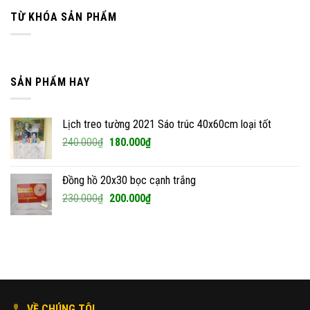
TỪ KHÓA SẢN PHẨM
SẢN PHẨM HAY
Lịch treo tường 2021 Sáo trúc 40x60cm loại tốt
Giá
Giá
240.000
₫
180.000
₫
gốc
hiện
là:
tại
Đồng hồ 20x30 bọc cạnh trắng
240.000₫.
là:
Giá
Giá
230.000
₫
200.000
₫
180.000₫.
gốc
hiện
là:
tại
230.000₫.
là:
200.000₫.
VỀ CHÚNG TÔI