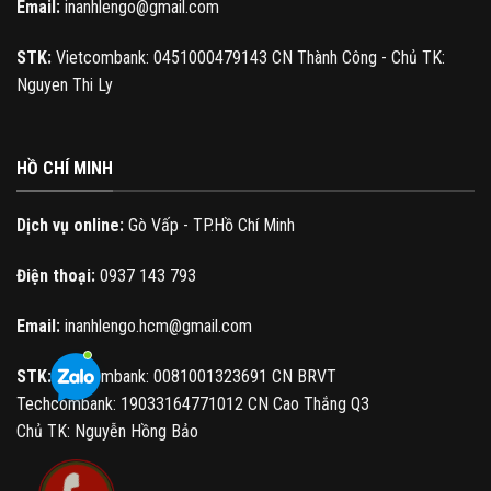
Email:
inanhlengo@gmail.com
STK:
Vietcombank: 0451000479143 CN Thành Công - Chủ TK:
Nguyen Thi Ly
HỒ CHÍ MINH
Dịch vụ online:
Gò Vấp - TP.Hồ Chí Minh
Điện thoại:
0937 143 793
Email:
inanhlengo.hcm@gmail.com
STK:
Vietcombank: 0081001323691 CN BRVT
Techcombank: 19033164771012 CN Cao Thắng Q3
Chủ TK: Nguyễn Hồng Bảo