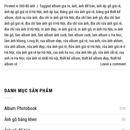
Posted in
360 độ ảnh
|
Tagged
album gia re
,
ảnh
,
ảnh để bàn
,
ảnh ép gỗ giá rẻ
,
ảnh ép gỗ giá rẻ ở Hà Nội
,
ảnh ép lụa
,
Bảng giá rửa ảnh giá rẻ
,
bảng giá thiết kế
album
,
dịch vụ rửa ảnh
,
địa chỉ in ảnh gỗ Hà Nội
,
địa chỉ làm ảnh gỗ
,
địa chỉ làm
ảnh gỗ giá rẻ
,
địa chỉ làm ảnh gỗ ở Hà Nội
,
địa chỉ rửa ảnh
,
địa chỉ rửa ảnh giá rẻ
,
địa chỉ rửa ảnh ở Hà Nội
,
in ảnh đẹp
,
in ảnh giá rẻ
,
in ảnh gỗ
,
in ảnh Hà Nội
,
in ảnh
lên gỗ
,
làm album ảnh
,
làm album ảnh cưới
,
làm album cưới
,
lam album o Ha Noi
,
làm ảnh khung
,
Long Bi
,
rua album dep
,
rửa album giá rẻ
,
rua anh
,
rửa ảnh ablum
,
rửa ảnh album
,
rửa ảnh đẹp
,
rửa ảnh giá rẻ
,
Rửa ảnh giá rẻ Hà Nội
,
rửa ảnh giá rẻ ở
Hà Nội
,
rửa ảnh giá rẻ tại Hà Nội
,
rua anh ha noi
,
rửa ảnh lên gỗ
,
rửa ảnh rất rẻ
,
rua
anh re Ha Noi
,
rửa ảnh rẻ nhất Hà nội
,
thiết kế album
,
thiết kế album đẹp
,
thiết kế
album rẻ
Leave a comment
DANH MỤC SẢN PHẨM
Album Photobook
(12)
Ảnh gỗ bằng khen
(5)