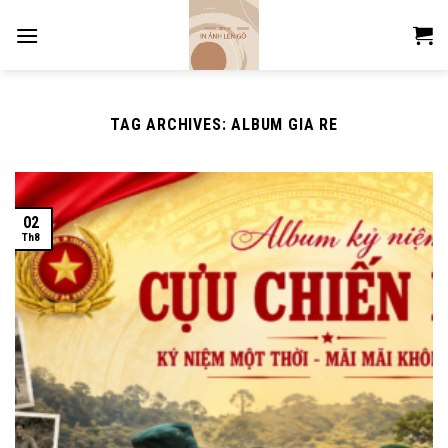
Skip
to
content
TAG ARCHIVES:
ALBUM GIA RE
02
Th8