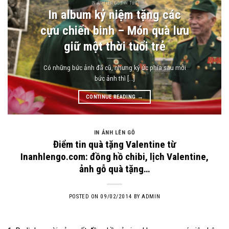
IN ẢNH LÊN GỖ TIN TỨC
In album kỷ niệm tặng các
cựu chiến binh – Món quà lưu
giữ một thời tuổi trẻ
Có những bức ảnh đã cũ, nhưng ký ức phía sau mỗi
bức ảnh thì [...]
CONTINUE READING
→
IN ẢNH LÊN GỖ
Điểm tin quà tặng Valentine từ
Inanhlengo.com: đồng hồ chibi, lịch Valentine,
ảnh gỗ quà tặng…
POSTED ON
09/02/2014
BY
ADMIN