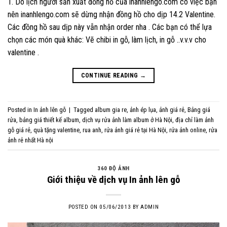
1. Do lịch người sản xuất đồng hồ của inanhlengo.com có việc bận
nên inanhlengo.com sẽ dừng nhận đồng hồ cho dịp 14.2 Valentine.
Các đồng hồ sau dịp này vẫn nhận order nha . Các bạn có thể lựa
chọn các món quà khác: Vẽ chibi in gỗ, làm lịch, in gỗ ..v.v.v cho
valentine .
CONTINUE READING
→
Posted in
In ảnh lên gỗ
|
Tagged
album gia re
,
ảnh ép lụa
,
ảnh giá rẻ
,
Bảng giá
rửa
,
bảng giá thiết kế album
,
dịch vụ rửa ảnh làm album ở Hà Nội
,
địa chỉ làm ảnh
gỗ giá rẻ
,
quà tặng valentine
,
rua anh
,
rửa ảnh giá rẻ tại Hà Nội
,
rửa ảnh online
,
rửa
ảnh rẻ nhất Hà nội
360 ĐỘ ẢNH
Giới thiệu về dịch vụ In ảnh lên gỗ
POSTED ON
05/06/2013
BY
ADMIN