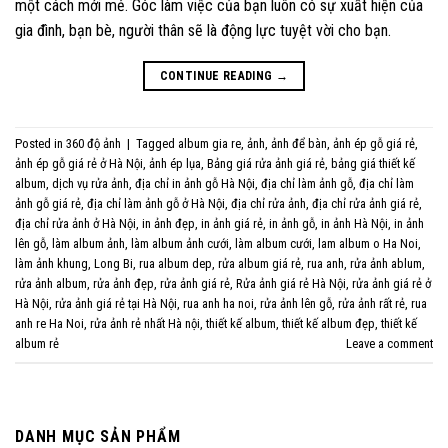
một cách mới mẻ. Góc làm việc của bạn luôn có sự xuất hiện của
gia đình, bạn bè, người thân sẽ là động lực tuyệt vời cho bạn.
CONTINUE READING
→
Posted in
360 độ ảnh
|
Tagged
album gia re
,
ảnh
,
ảnh để bàn
,
ảnh ép gỗ giá rẻ
,
ảnh ép gỗ giá rẻ ở Hà Nội
,
ảnh ép lụa
,
Bảng giá rửa ảnh giá rẻ
,
bảng giá thiết kế
album
,
dịch vụ rửa ảnh
,
địa chỉ in ảnh gỗ Hà Nội
,
địa chỉ làm ảnh gỗ
,
địa chỉ làm
ảnh gỗ giá rẻ
,
địa chỉ làm ảnh gỗ ở Hà Nội
,
địa chỉ rửa ảnh
,
địa chỉ rửa ảnh giá rẻ
,
địa chỉ rửa ảnh ở Hà Nội
,
in ảnh đẹp
,
in ảnh giá rẻ
,
in ảnh gỗ
,
in ảnh Hà Nội
,
in ảnh
lên gỗ
,
làm album ảnh
,
làm album ảnh cưới
,
làm album cưới
,
lam album o Ha Noi
,
làm ảnh khung
,
Long Bi
,
rua album dep
,
rửa album giá rẻ
,
rua anh
,
rửa ảnh ablum
,
rửa ảnh album
,
rửa ảnh đẹp
,
rửa ảnh giá rẻ
,
Rửa ảnh giá rẻ Hà Nội
,
rửa ảnh giá rẻ ở
Hà Nội
,
rửa ảnh giá rẻ tại Hà Nội
,
rua anh ha noi
,
rửa ảnh lên gỗ
,
rửa ảnh rất rẻ
,
rua
anh re Ha Noi
,
rửa ảnh rẻ nhất Hà nội
,
thiết kế album
,
thiết kế album đẹp
,
thiết kế
album rẻ
Leave a comment
DANH MỤC SẢN PHẨM