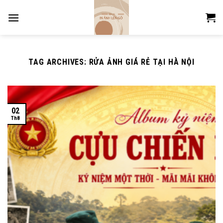
Skip
to
content
TAG ARCHIVES:
RỬA ẢNH GIÁ RẺ TẠI HÀ NỘI
02
Th8