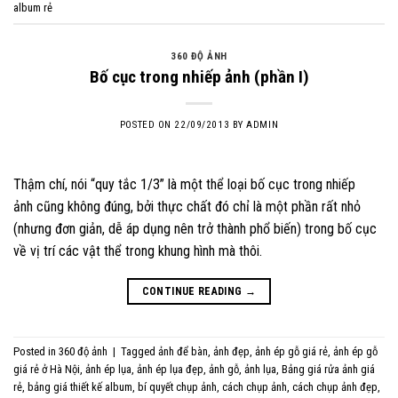
album rẻ
360 ĐỘ ẢNH
Bố cục trong nhiếp ảnh (phần I)
POSTED ON
22/09/2013
BY
ADMIN
Thậm chí, nói “quy tắc 1/3” là một thể loại bố cục trong nhiếp
ảnh cũng không đúng, bởi thực chất đó chỉ là một phần rất nhỏ
(nhưng đơn giản, dễ áp dụng nên trở thành phổ biến) trong bố cục
về vị trí các vật thể trong khung hình mà thôi.
CONTINUE READING
→
Posted in
360 độ ảnh
|
Tagged
ảnh để bàn
,
ảnh đẹp
,
ảnh ép gỗ giá rẻ
,
ảnh ép gỗ
giá rẻ ở Hà Nội
,
ảnh ép lụa
,
ảnh ép lụa đẹp
,
ảnh gỗ
,
ảnh lụa
,
Bảng giá rửa ảnh giá
rẻ
,
bảng giá thiết kế album
,
bí quyết chụp ảnh
,
cách chụp ảnh
,
cách chụp ảnh đẹp
,