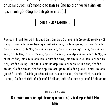
chụp lại được. Rất mong các bạn sẽ ủng hộ dịch vụ rửa ảnh, ép
lụa, in ảnh gỗ, đồng hồ ảnh gỗ rẻ nhất […]
CONTINUE READING
→
Posted in
In ảnh lên gỗ
|
Tagged
ảnh
,
ảnh ép gỗ giá rẻ
,
ảnh ép gỗ giá rẻ ở Hà Nội
,
Bảng giá rửa ảnh giá rẻ
,
bảng giá thiết kế album
,
d album gia re
,
dịch vụ rửa ảnh
,
địa chỉ in ảnh gỗ Hà Nội
,
địa chỉ làm ảnh gỗ
,
địa chỉ làm ảnh gỗ giá rẻ
,
địa chỉ làm
ảnh gỗ ở Hà Nội
,
địa chỉ rửa ảnh
,
địa chỉ rửa ảnh giá rẻ
,
địa chỉ rửa ảnh ở Hà Nội
,
in
chibi lên ảnh
,
làm album ảnh
,
làm album ảnh cưới
,
làm album cưới
,
lam album o Ha
Noi
,
làm ảnh khung
,
Long Bi
,
rua album dep
,
rửa album giá rẻ
,
rua anh
,
rửa ảnh
ablum
,
rửa ảnh album
,
rửa ảnh đẹp
,
rửa ảnh giá rẻ
,
Rửa ảnh giá rẻ Hà Nội
,
rửa ảnh
giá rẻ ở Hà Nội
,
rửa ảnh giá rẻ tại Hà Nội
,
rua anh ha noi
,
rửa ảnh rất rẻ
,
rua anh re
Ha Noi
,
rửa ảnh rẻ nhất Hà nội
,
thiết kế album
,
thiết kế album đẹp
,
thiết kế album rẻ
IN ẢNH LÊN GỖ
Ra mắt ảnh in gỗ tráng nhựa rẻ và đẹp nhất Hà
Nội