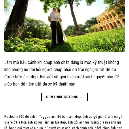
Làm mờ hậu cảnh khi chụp ảnh chân dung là một kỹ thuật không
khó nhưng nó đòi hỏi người chụp phải có trải nghiệm tốt để có
được bức ảnh đẹp. Bài viết sẽ giới thiệu một vài bí quyết nhỏ để
giúp bạn dễ nắm bắt được kỹ thuật này.
CONTINUE READING
→
Posted in
360 độ ảnh
|
Tagged
ảnh để bàn
,
ảnh đẹp
,
ảnh ép gỗ giá rẻ
,
ảnh ép gỗ
giá rẻ ở Hà Nội
,
ảnh ép lụa
,
ảnh ép lụa đẹp
,
ảnh gỗ
,
ảnh lụa
,
Bảng giá rửa ảnh giá
rẻ
,
bảng giá thiết kế album
,
bí quyết chụp ảnh
,
cách chụp ảnh
,
cách chụp ảnh đẹp
,