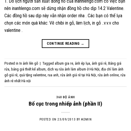
1. Do lịch người sản xuất đồng hồ của inanhlengo.com có việc bận
nên inanhlengo.com sẽ dừng nhận đồng hồ cho dịp 14.2 Valentine.
Các đồng hồ sau dịp này vẫn nhận order nha . Các bạn có thể lựa
chọn các món quà khác: Vẽ chibi in gỗ, làm lịch, in gỗ ..v.v.v cho
valentine .
CONTINUE READING
→
Posted in
In ảnh lên gỗ
|
Tagged
album gia re
,
ảnh ép lụa
,
ảnh giá rẻ
,
Bảng giá
rửa
,
bảng giá thiết kế album
,
dịch vụ rửa ảnh làm album ở Hà Nội
,
địa chỉ làm ảnh
gỗ giá rẻ
,
quà tặng valentine
,
rua anh
,
rửa ảnh giá rẻ tại Hà Nội
,
rửa ảnh online
,
rửa
ảnh rẻ nhất Hà nội
360 ĐỘ ẢNH
Bố cục trong nhiếp ảnh (phần II)
POSTED ON
23/09/2013
BY
ADMIN