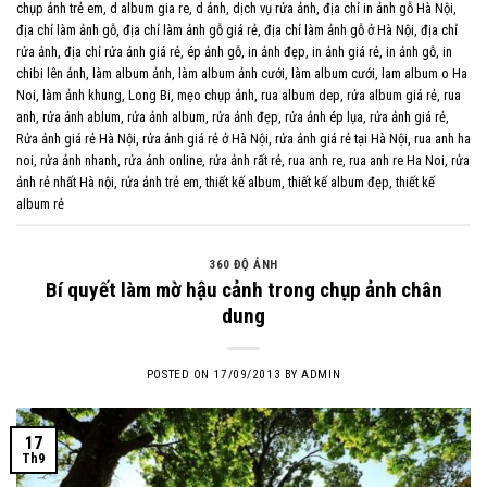
chụp ảnh trẻ em
,
d album gia re
,
d ảnh
,
dịch vụ rửa ảnh
,
địa chỉ in ảnh gỗ Hà Nội
,
địa chỉ làm ảnh gỗ
,
địa chỉ làm ảnh gỗ giá rẻ
,
địa chỉ làm ảnh gỗ ở Hà Nội
,
địa chỉ
rửa ảnh
,
địa chỉ rửa ảnh giá rẻ
,
ép ảnh gỗ
,
in ảnh đẹp
,
in ảnh giá rẻ
,
in ảnh gỗ
,
in
chibi lên ảnh
,
làm album ảnh
,
làm album ảnh cưới
,
làm album cưới
,
lam album o Ha
Noi
,
làm ảnh khung
,
Long Bi
,
mẹo chụp ảnh
,
rua album dep
,
rửa album giá rẻ
,
rua
anh
,
rửa ảnh ablum
,
rửa ảnh album
,
rửa ảnh đẹp
,
rửa ảnh ép lụa
,
rửa ảnh giá rẻ
,
Rửa ảnh giá rẻ Hà Nội
,
rửa ảnh giá rẻ ở Hà Nội
,
rửa ảnh giá rẻ tại Hà Nội
,
rua anh ha
noi
,
rửa ảnh nhanh
,
rửa ảnh online
,
rửa ảnh rất rẻ
,
rua anh re
,
rua anh re Ha Noi
,
rửa
ảnh rẻ nhất Hà nội
,
rửa ảnh trẻ em
,
thiết kế album
,
thiết kế album đẹp
,
thiết kế
album rẻ
360 ĐỘ ẢNH
Bí quyết làm mờ hậu cảnh trong chụp ảnh chân
dung
POSTED ON
17/09/2013
BY
ADMIN
17
Th9