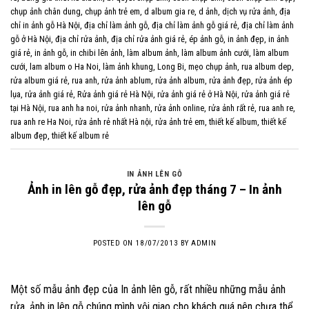
chụp ảnh chân dung
,
chụp ảnh trẻ em
,
d album gia re
,
d ảnh
,
dịch vụ rửa ảnh
,
địa
chỉ in ảnh gỗ Hà Nội
,
địa chỉ làm ảnh gỗ
,
địa chỉ làm ảnh gỗ giá rẻ
,
địa chỉ làm ảnh
gỗ ở Hà Nội
,
địa chỉ rửa ảnh
,
địa chỉ rửa ảnh giá rẻ
,
ép ảnh gỗ
,
in ảnh đẹp
,
in ảnh
giá rẻ
,
in ảnh gỗ
,
in chibi lên ảnh
,
làm album ảnh
,
làm album ảnh cưới
,
làm album
cưới
,
lam album o Ha Noi
,
làm ảnh khung
,
Long Bi
,
mẹo chụp ảnh
,
rua album dep
,
rửa album giá rẻ
,
rua anh
,
rửa ảnh ablum
,
rửa ảnh album
,
rửa ảnh đẹp
,
rửa ảnh ép
lụa
,
rửa ảnh giá rẻ
,
Rửa ảnh giá rẻ Hà Nội
,
rửa ảnh giá rẻ ở Hà Nội
,
rửa ảnh giá rẻ
tại Hà Nội
,
rua anh ha noi
,
rửa ảnh nhanh
,
rửa ảnh online
,
rửa ảnh rất rẻ
,
rua anh re
,
rua anh re Ha Noi
,
rửa ảnh rẻ nhất Hà nội
,
rửa ảnh trẻ em
,
thiết kế album
,
thiết kế
album đẹp
,
thiết kế album rẻ
IN ẢNH LÊN GỖ
Ảnh in lên gỗ đẹp, rửa ảnh đẹp tháng 7 – In ảnh
lên gỗ
POSTED ON
18/07/2013
BY
ADMIN
Một số mẫu ảnh đẹp của In ảnh lên gỗ, rất nhiều những mẫu ảnh
rửa, ảnh in lên gỗ chúng mình vội giao cho khách quá nên chưa thể