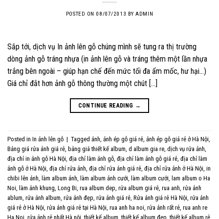
POSTED ON
08/07/2013
BY
ADMIN
Sắp tới, dịch vụ In ảnh lên gỗ chúng mình sẽ tung ra thị trường
dòng ảnh gỗ tráng nhựa (in ảnh lên gỗ và tráng thêm một lần nhựa
trắng bên ngoài – giúp hạn chế đến mức tối đa ẩm mốc, hư hại…)
Giá chỉ đắt hơn ảnh gỗ thông thường một chút […]
CONTINUE READING
→
Posted in
In ảnh lên gỗ
|
Tagged
ảnh
,
ảnh ép gỗ giá rẻ
,
ảnh ép gỗ giá rẻ ở Hà Nội
,
Bảng giá rửa ảnh giá rẻ
,
bảng giá thiết kế album
,
d album gia re
,
dịch vụ rửa ảnh
,
địa chỉ in ảnh gỗ Hà Nội
,
địa chỉ làm ảnh gỗ
,
địa chỉ làm ảnh gỗ giá rẻ
,
địa chỉ làm
ảnh gỗ ở Hà Nội
,
địa chỉ rửa ảnh
,
địa chỉ rửa ảnh giá rẻ
,
địa chỉ rửa ảnh ở Hà Nội
,
in
chibi lên ảnh
,
làm album ảnh
,
làm album ảnh cưới
,
làm album cưới
,
lam album o Ha
Noi
,
làm ảnh khung
,
Long Bi
,
rua album dep
,
rửa album giá rẻ
,
rua anh
,
rửa ảnh
ablum
,
rửa ảnh album
,
rửa ảnh đẹp
,
rửa ảnh giá rẻ
,
Rửa ảnh giá rẻ Hà Nội
,
rửa ảnh
giá rẻ ở Hà Nội
,
rửa ảnh giá rẻ tại Hà Nội
,
rua anh ha noi
,
rửa ảnh rất rẻ
,
rua anh re
Ha Noi
,
rửa ảnh rẻ nhất Hà nội
,
thiết kế album
,
thiết kế album đẹp
,
thiết kế album rẻ