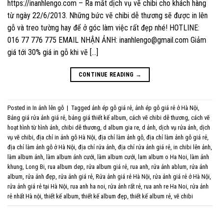
https://inanhlengo.com – Ra mắt dịch vụ vẽ chibi cho khách hàng
từ ngày 22/6/2013. Những bức vẽ chibi dễ thương sẽ được in lên
gỗ và treo tường hay để ở góc làm việc rất đẹp nhé! HOTLINE:
016 77 776 775 EMAIL NHẬN ẢNH: inanhlengo@gmail.com Giảm
giá tới 30% giá in gỗ khi vẽ […]
CONTINUE READING
→
Posted in
In ảnh lên gỗ
|
Tagged
ảnh ép gỗ giá rẻ
,
ảnh ép gỗ giá rẻ ở Hà Nội
,
Bảng giá rửa ảnh giá rẻ
,
bảng giá thiết kế album
,
cách vẽ chibi dễ thương
,
cách vẽ
hoạt hình từ hình ảnh
,
chibi dễ thương
,
d album gia re
,
d ảnh
,
dịch vụ rửa ảnh
,
dịch
vụ vẽ chibi
,
địa chỉ in ảnh gỗ Hà Nội
,
địa chỉ làm ảnh gỗ
,
địa chỉ làm ảnh gỗ giá rẻ
,
địa chỉ làm ảnh gỗ ở Hà Nội
,
địa chỉ rửa ảnh
,
địa chỉ rửa ảnh giá rẻ
,
in chibi lên ảnh
,
làm album ảnh
,
làm album ảnh cưới
,
làm album cưới
,
lam album o Ha Noi
,
làm ảnh
khung
,
Long Bi
,
rua album dep
,
rửa album giá rẻ
,
rua anh
,
rửa ảnh ablum
,
rửa ảnh
album
,
rửa ảnh đẹp
,
rửa ảnh giá rẻ
,
Rửa ảnh giá rẻ Hà Nội
,
rửa ảnh giá rẻ ở Hà Nội
,
rửa ảnh giá rẻ tại Hà Nội
,
rua anh ha noi
,
rửa ảnh rất rẻ
,
rua anh re Ha Noi
,
rửa ảnh
rẻ nhất Hà nội
,
thiết kế album
,
thiết kế album đẹp
,
thiết kế album rẻ
,
vẽ chibi