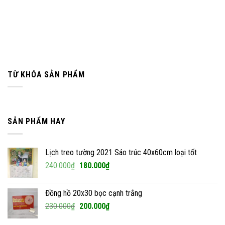
TỪ KHÓA SẢN PHẨM
SẢN PHẨM HAY
Lịch treo tường 2021 Sáo trúc 40x60cm loại tốt
Giá
Giá
240.000
₫
180.000
₫
gốc
hiện
là:
tại
Đồng hồ 20x30 bọc cạnh trắng
240.000₫.
là:
Giá
Giá
230.000
₫
200.000
₫
180.000₫.
gốc
hiện