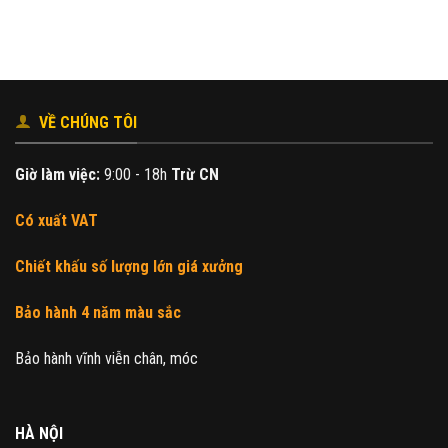
là:
tại
230.000₫.
là:
200.000₫.
VỀ CHÚNG TÔI
Giờ làm việc:
9:00 - 18h
Trừ CN
Có xuất VAT
Chiết khấu số lượng lớn giá xưởng
Bảo hành 4 năm màu sắc
Bảo hành vĩnh viễn chân, móc
HÀ NỘI