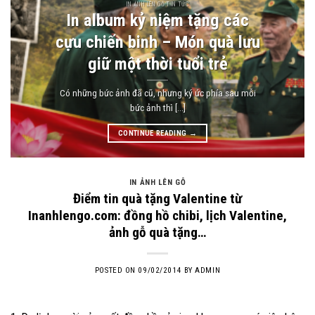
IN ẢNH LÊN GỖ TIN TỨC
In album kỷ niệm tặng các
cựu chiến binh – Món quà lưu
giữ một thời tuổi trẻ
Có những bức ảnh đã cũ, nhưng ký ức phía sau mỗi
bức ảnh thì [...]
CONTINUE READING
→
IN ẢNH LÊN GỖ
Điểm tin quà tặng Valentine từ
Inanhlengo.com: đồng hồ chibi, lịch Valentine,
ảnh gỗ quà tặng…
POSTED ON
09/02/2014
BY
ADMIN