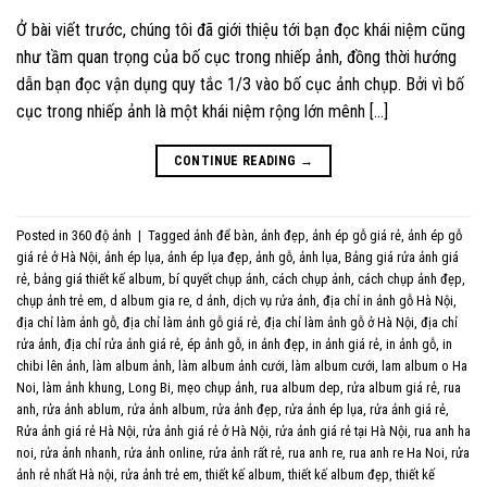
Ở bài viết trước, chúng tôi đã giới thiệu tới bạn đọc khái niệm cũng
như tầm quan trọng của bố cục trong nhiếp ảnh, đồng thời hướng
dẫn bạn đọc vận dụng quy tắc 1/3 vào bố cục ảnh chụp. Bởi vì bố
cục trong nhiếp ảnh là một khái niệm rộng lớn mênh […]
CONTINUE READING
→
Posted in
360 độ ảnh
|
Tagged
ảnh để bàn
,
ảnh đẹp
,
ảnh ép gỗ giá rẻ
,
ảnh ép gỗ
giá rẻ ở Hà Nội
,
ảnh ép lụa
,
ảnh ép lụa đẹp
,
ảnh gỗ
,
ảnh lụa
,
Bảng giá rửa ảnh giá
rẻ
,
bảng giá thiết kế album
,
bí quyết chụp ảnh
,
cách chụp ảnh
,
cách chụp ảnh đẹp
,
chụp ảnh trẻ em
,
d album gia re
,
d ảnh
,
dịch vụ rửa ảnh
,
địa chỉ in ảnh gỗ Hà Nội
,
địa chỉ làm ảnh gỗ
,
địa chỉ làm ảnh gỗ giá rẻ
,
địa chỉ làm ảnh gỗ ở Hà Nội
,
địa chỉ
rửa ảnh
,
địa chỉ rửa ảnh giá rẻ
,
ép ảnh gỗ
,
in ảnh đẹp
,
in ảnh giá rẻ
,
in ảnh gỗ
,
in
chibi lên ảnh
,
làm album ảnh
,
làm album ảnh cưới
,
làm album cưới
,
lam album o Ha
Noi
,
làm ảnh khung
,
Long Bi
,
mẹo chụp ảnh
,
rua album dep
,
rửa album giá rẻ
,
rua
anh
,
rửa ảnh ablum
,
rửa ảnh album
,
rửa ảnh đẹp
,
rửa ảnh ép lụa
,
rửa ảnh giá rẻ
,
Rửa ảnh giá rẻ Hà Nội
,
rửa ảnh giá rẻ ở Hà Nội
,
rửa ảnh giá rẻ tại Hà Nội
,
rua anh ha
noi
,
rửa ảnh nhanh
,
rửa ảnh online
,
rửa ảnh rất rẻ
,
rua anh re
,
rua anh re Ha Noi
,
rửa
ảnh rẻ nhất Hà nội
,
rửa ảnh trẻ em
,
thiết kế album
,
thiết kế album đẹp
,
thiết kế