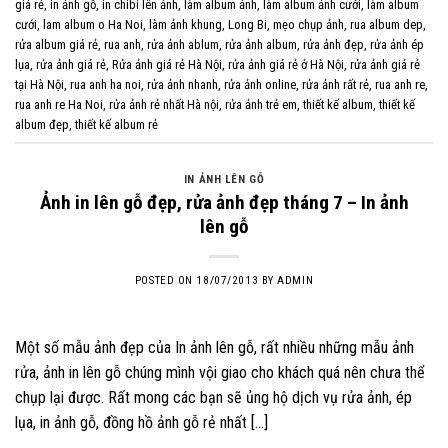
giá rẻ
,
in ảnh gỗ
,
in chibi lên ảnh
,
làm album ảnh
,
làm album ảnh cưới
,
làm album
cưới
,
lam album o Ha Noi
,
làm ảnh khung
,
Long Bi
,
mẹo chụp ảnh
,
rua album dep
,
rửa album giá rẻ
,
rua anh
,
rửa ảnh ablum
,
rửa ảnh album
,
rửa ảnh đẹp
,
rửa ảnh ép
lụa
,
rửa ảnh giá rẻ
,
Rửa ảnh giá rẻ Hà Nội
,
rửa ảnh giá rẻ ở Hà Nội
,
rửa ảnh giá rẻ
tại Hà Nội
,
rua anh ha noi
,
rửa ảnh nhanh
,
rửa ảnh online
,
rửa ảnh rất rẻ
,
rua anh re
,
rua anh re Ha Noi
,
rửa ảnh rẻ nhất Hà nội
,
rửa ảnh trẻ em
,
thiết kế album
,
thiết kế
album đẹp
,
thiết kế album rẻ
IN ẢNH LÊN GỖ
Ảnh in lên gỗ đẹp, rửa ảnh đẹp tháng 7 – In ảnh
lên gỗ
POSTED ON
18/07/2013
BY
ADMIN
Một số mẫu ảnh đẹp của In ảnh lên gỗ, rất nhiều những mẫu ảnh
rửa, ảnh in lên gỗ chúng mình vội giao cho khách quá nên chưa thể
chụp lại được. Rất mong các bạn sẽ ủng hộ dịch vụ rửa ảnh, ép
lụa, in ảnh gỗ, đồng hồ ảnh gỗ rẻ nhất […]