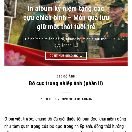
IN ẢNH LÊN GỖ TIN TỨC
In album kỷ niệm tặng các
cựu chiến binh – Món quà lưu
giữ một thời tuổi trẻ
Có những bức ảnh đã cũ, nhưng ký ức phía sau mỗi
bức ảnh thì [...]
CONTINUE READING
→
360 ĐỘ ẢNH
Bố cục trong nhiếp ảnh (phần II)
POSTED ON
23/09/2013
BY
ADMIN
Ở bài viết trước, chúng tôi đã giới thiệu tới bạn đọc khái niệm cũng
như tầm quan trọng của bố cục trong nhiếp ảnh, đồng thời hướng