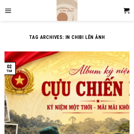
Skip
to
content
TAG ARCHIVES:
IN CHIBI LÊN ẢNH
02
Th8