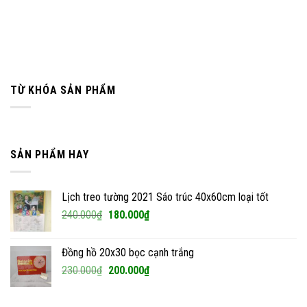
TỪ KHÓA SẢN PHẨM
SẢN PHẨM HAY
Lịch treo tường 2021 Sáo trúc 40x60cm loại tốt
Giá
Giá
240.000
₫
180.000
₫
gốc
hiện
là:
tại
Đồng hồ 20x30 bọc cạnh trắng
240.000₫.
là:
Giá
Giá
230.000
₫
200.000
₫
180.000₫.
gốc
hiện
là:
tại