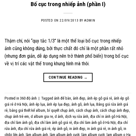
Bố cục trong nhiếp ảnh (phần I)
POSTED ON
22/09/2013
BY
ADMIN
Thậm chí, nói “quy tắc 1/3” là một thể loại bố cục trong nhiếp
ảnh cũng không đúng, bởi thực chất đó chỉ là một phần rất nhỏ
(nhưng đơn giản, dễ áp dụng nên trở thành phổ biến) trong bố cục
về vị trí các vật thể trong khung hình mà thôi.
CONTINUE READING
→
Posted in
360 độ ảnh
|
Tagged
ảnh để bàn
,
ảnh đẹp
,
ảnh ép gỗ giá rẻ
,
ảnh ép gỗ
giá rẻ ở Hà Nội
,
ảnh ép lụa
,
ảnh ép lụa đẹp
,
ảnh gỗ
,
ảnh lụa
,
Bảng giá rửa ảnh giá
rẻ
,
bảng giá thiết kế album
,
bí quyết chụp ảnh
,
cách chụp ảnh
,
cách chụp ảnh đẹp
,
chụp ảnh trẻ em
,
d album gia re
,
d ảnh
,
dịch vụ rửa ảnh
,
địa chỉ in ảnh gỗ Hà Nội
,
địa chỉ làm ảnh gỗ
,
địa chỉ làm ảnh gỗ giá rẻ
,
địa chỉ làm ảnh gỗ ở Hà Nội
,
địa chỉ
rửa ảnh
,
địa chỉ rửa ảnh giá rẻ
,
ép ảnh gỗ
,
in ảnh đẹp
,
in ảnh giá rẻ
,
in ảnh gỗ
,
in
chibi lên ảnh
,
làm album ảnh
,
làm album ảnh cưới
,
làm album cưới
,
lam album o Ha