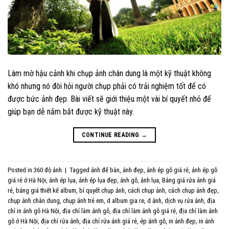
Làm mờ hậu cảnh khi chụp ảnh chân dung là một kỹ thuật không
khó nhưng nó đòi hỏi người chụp phải có trải nghiệm tốt để có
được bức ảnh đẹp. Bài viết sẽ giới thiệu một vài bí quyết nhỏ để
giúp bạn dễ nắm bắt được kỹ thuật này.
CONTINUE READING
→
Posted in
360 độ ảnh
|
Tagged
ảnh để bàn
,
ảnh đẹp
,
ảnh ép gỗ giá rẻ
,
ảnh ép gỗ
giá rẻ ở Hà Nội
,
ảnh ép lụa
,
ảnh ép lụa đẹp
,
ảnh gỗ
,
ảnh lụa
,
Bảng giá rửa ảnh giá
rẻ
,
bảng giá thiết kế album
,
bí quyết chụp ảnh
,
cách chụp ảnh
,
cách chụp ảnh đẹp
,
chụp ảnh chân dung
,
chụp ảnh trẻ em
,
d album gia re
,
d ảnh
,
dịch vụ rửa ảnh
,
địa
chỉ in ảnh gỗ Hà Nội
,
địa chỉ làm ảnh gỗ
,
địa chỉ làm ảnh gỗ giá rẻ
,
địa chỉ làm ảnh
gỗ ở Hà Nội
,
địa chỉ rửa ảnh
,
địa chỉ rửa ảnh giá rẻ
,
ép ảnh gỗ
,
in ảnh đẹp
,
in ảnh