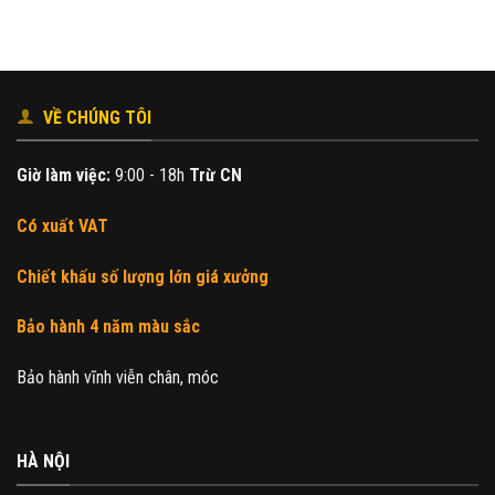
230.000₫.
là:
200.000₫.
VỀ CHÚNG TÔI
Giờ làm việc:
9:00 - 18h
Trừ CN
Có xuất VAT
Chiết khấu số lượng lớn giá xưởng
Bảo hành 4 năm màu sắc
Bảo hành vĩnh viễn chân, móc
HÀ NỘI