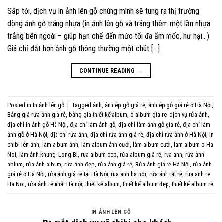
Sắp tới, dịch vụ In ảnh lên gỗ chúng mình sẽ tung ra thị trường
dòng ảnh gỗ tráng nhựa (in ảnh lên gỗ và tráng thêm một lần nhựa
trắng bên ngoài – giúp hạn chế đến mức tối đa ẩm mốc, hư hại…)
Giá chỉ đắt hơn ảnh gỗ thông thường một chút […]
CONTINUE READING
→
Posted in
In ảnh lên gỗ
|
Tagged
ảnh
,
ảnh ép gỗ giá rẻ
,
ảnh ép gỗ giá rẻ ở Hà Nội
,
Bảng giá rửa ảnh giá rẻ
,
bảng giá thiết kế album
,
d album gia re
,
dịch vụ rửa ảnh
,
địa chỉ in ảnh gỗ Hà Nội
,
địa chỉ làm ảnh gỗ
,
địa chỉ làm ảnh gỗ giá rẻ
,
địa chỉ làm
ảnh gỗ ở Hà Nội
,
địa chỉ rửa ảnh
,
địa chỉ rửa ảnh giá rẻ
,
địa chỉ rửa ảnh ở Hà Nội
,
in
chibi lên ảnh
,
làm album ảnh
,
làm album ảnh cưới
,
làm album cưới
,
lam album o Ha
Noi
,
làm ảnh khung
,
Long Bi
,
rua album dep
,
rửa album giá rẻ
,
rua anh
,
rửa ảnh
ablum
,
rửa ảnh album
,
rửa ảnh đẹp
,
rửa ảnh giá rẻ
,
Rửa ảnh giá rẻ Hà Nội
,
rửa ảnh
giá rẻ ở Hà Nội
,
rửa ảnh giá rẻ tại Hà Nội
,
rua anh ha noi
,
rửa ảnh rất rẻ
,
rua anh re
Ha Noi
,
rửa ảnh rẻ nhất Hà nội
,
thiết kế album
,
thiết kế album đẹp
,
thiết kế album rẻ
IN ẢNH LÊN GỖ