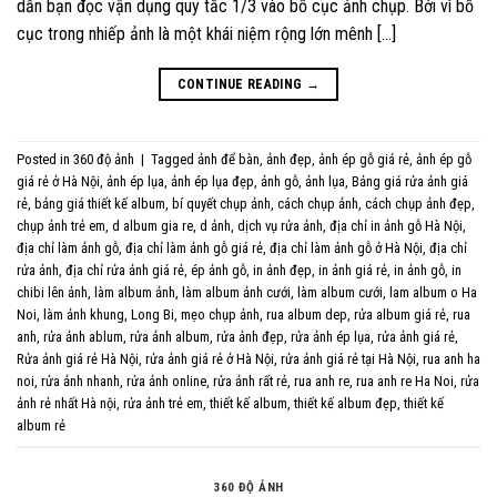
dẫn bạn đọc vận dụng quy tắc 1/3 vào bố cục ảnh chụp. Bởi vì bố
cục trong nhiếp ảnh là một khái niệm rộng lớn mênh […]
CONTINUE READING
→
Posted in
360 độ ảnh
|
Tagged
ảnh để bàn
,
ảnh đẹp
,
ảnh ép gỗ giá rẻ
,
ảnh ép gỗ
giá rẻ ở Hà Nội
,
ảnh ép lụa
,
ảnh ép lụa đẹp
,
ảnh gỗ
,
ảnh lụa
,
Bảng giá rửa ảnh giá
rẻ
,
bảng giá thiết kế album
,
bí quyết chụp ảnh
,
cách chụp ảnh
,
cách chụp ảnh đẹp
,
chụp ảnh trẻ em
,
d album gia re
,
d ảnh
,
dịch vụ rửa ảnh
,
địa chỉ in ảnh gỗ Hà Nội
,
địa chỉ làm ảnh gỗ
,
địa chỉ làm ảnh gỗ giá rẻ
,
địa chỉ làm ảnh gỗ ở Hà Nội
,
địa chỉ
rửa ảnh
,
địa chỉ rửa ảnh giá rẻ
,
ép ảnh gỗ
,
in ảnh đẹp
,
in ảnh giá rẻ
,
in ảnh gỗ
,
in
chibi lên ảnh
,
làm album ảnh
,
làm album ảnh cưới
,
làm album cưới
,
lam album o Ha
Noi
,
làm ảnh khung
,
Long Bi
,
mẹo chụp ảnh
,
rua album dep
,
rửa album giá rẻ
,
rua
anh
,
rửa ảnh ablum
,
rửa ảnh album
,
rửa ảnh đẹp
,
rửa ảnh ép lụa
,
rửa ảnh giá rẻ
,
Rửa ảnh giá rẻ Hà Nội
,
rửa ảnh giá rẻ ở Hà Nội
,
rửa ảnh giá rẻ tại Hà Nội
,
rua anh ha
noi
,
rửa ảnh nhanh
,
rửa ảnh online
,
rửa ảnh rất rẻ
,
rua anh re
,
rua anh re Ha Noi
,
rửa
ảnh rẻ nhất Hà nội
,
rửa ảnh trẻ em
,
thiết kế album
,
thiết kế album đẹp
,
thiết kế
album rẻ
360 ĐỘ ẢNH