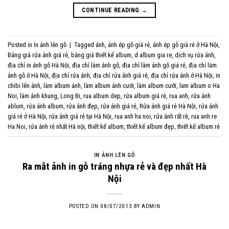
CONTINUE READING
→
Posted in
In ảnh lên gỗ
|
Tagged
ảnh
,
ảnh ép gỗ giá rẻ
,
ảnh ép gỗ giá rẻ ở Hà Nội
,
Bảng giá rửa ảnh giá rẻ
,
bảng giá thiết kế album
,
d album gia re
,
dịch vụ rửa ảnh
,
địa chỉ in ảnh gỗ Hà Nội
,
địa chỉ làm ảnh gỗ
,
địa chỉ làm ảnh gỗ giá rẻ
,
địa chỉ làm
ảnh gỗ ở Hà Nội
,
địa chỉ rửa ảnh
,
địa chỉ rửa ảnh giá rẻ
,
địa chỉ rửa ảnh ở Hà Nội
,
in
chibi lên ảnh
,
làm album ảnh
,
làm album ảnh cưới
,
làm album cưới
,
lam album o Ha
Noi
,
làm ảnh khung
,
Long Bi
,
rua album dep
,
rửa album giá rẻ
,
rua anh
,
rửa ảnh
ablum
,
rửa ảnh album
,
rửa ảnh đẹp
,
rửa ảnh giá rẻ
,
Rửa ảnh giá rẻ Hà Nội
,
rửa ảnh
giá rẻ ở Hà Nội
,
rửa ảnh giá rẻ tại Hà Nội
,
rua anh ha noi
,
rửa ảnh rất rẻ
,
rua anh re
Ha Noi
,
rửa ảnh rẻ nhất Hà nội
,
thiết kế album
,
thiết kế album đẹp
,
thiết kế album rẻ
IN ẢNH LÊN GỖ
Ra mắt ảnh in gỗ tráng nhựa rẻ và đẹp nhất Hà
Nội
POSTED ON
08/07/2013
BY
ADMIN