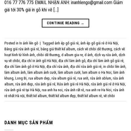
016 77 776 775 EMAIL NHẬN ẢNH: inanhlengo@gmail.com Giảm
giá tới 30% giá in gỗ khi vẽ […]
CONTINUE READING
→
Posted in
In ảnh lên gỗ
|
Tagged
ảnh ép gỗ giá rẻ
,
ảnh ép gỗ giá rẻ ở Hà Nội
,
Bảng giá rửa ảnh giá rẻ
,
bảng giá thiết kế album
,
cách vẽ chibi dễ thương
,
cách vẽ
hoạt hình từ hình ảnh
,
chibi dễ thương
,
d album gia re
,
d ảnh
,
dịch vụ rửa ảnh
,
dịch
vụ vẽ chibi
,
địa chỉ in ảnh gỗ Hà Nội
,
địa chỉ làm ảnh gỗ
,
địa chỉ làm ảnh gỗ giá rẻ
,
địa chỉ làm ảnh gỗ ở Hà Nội
,
địa chỉ rửa ảnh
,
địa chỉ rửa ảnh giá rẻ
,
in chibi lên ảnh
,
làm album ảnh
,
làm album ảnh cưới
,
làm album cưới
,
lam album o Ha Noi
,
làm ảnh
khung
,
Long Bi
,
rua album dep
,
rửa album giá rẻ
,
rua anh
,
rửa ảnh ablum
,
rửa ảnh
album
,
rửa ảnh đẹp
,
rửa ảnh giá rẻ
,
Rửa ảnh giá rẻ Hà Nội
,
rửa ảnh giá rẻ ở Hà Nội
,
rửa ảnh giá rẻ tại Hà Nội
,
rua anh ha noi
,
rửa ảnh rất rẻ
,
rua anh re Ha Noi
,
rửa ảnh
rẻ nhất Hà nội
,
thiết kế album
,
thiết kế album đẹp
,
thiết kế album rẻ
,
vẽ chibi
DANH MỤC SẢN PHẨM