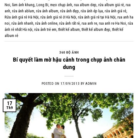
Noi
,
làm ảnh khung
,
Long Bi
,
mẹo chụp ảnh
,
rua album dep
,
rửa album giá rẻ
,
rua
anh
,
rửa ảnh ablum
,
rửa ảnh album
,
rửa ảnh đẹp
,
rửa ảnh ép lụa
,
rửa ảnh giá rẻ
,
Rửa ảnh giá rẻ Hà Nội
,
rửa ảnh giá rẻ ở Hà Nội
,
rửa ảnh giá rẻ tại Hà Nội
,
rua anh ha
noi
,
rửa ảnh nhanh
,
rửa ảnh online
,
rửa ảnh rất rẻ
,
rua anh re
,
rua anh re Ha Noi
,
rửa
ảnh rẻ nhất Hà nội
,
rửa ảnh trẻ em
,
thiết kế album
,
thiết kế album đẹp
,
thiết kế
album rẻ
360 ĐỘ ẢNH
Bí quyết làm mờ hậu cảnh trong chụp ảnh chân
dung
POSTED ON
17/09/2013
BY
ADMIN
17
Th9