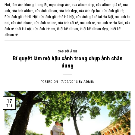
Noi
,
làm ảnh khung
,
Long Bi
,
mẹo chụp ảnh
,
rua album dep
,
rửa album giá rẻ
,
rua
anh
,
rửa ảnh ablum
,
rửa ảnh album
,
rửa ảnh đẹp
,
rửa ảnh ép lụa
,
rửa ảnh giá rẻ
,
Rửa ảnh giá rẻ Hà Nội
,
rửa ảnh giá rẻ ở Hà Nội
,
rửa ảnh giá rẻ tại Hà Nội
,
rua anh ha
noi
,
rửa ảnh nhanh
,
rửa ảnh online
,
rửa ảnh rất rẻ
,
rua anh re
,
rua anh re Ha Noi
,
rửa
ảnh rẻ nhất Hà nội
,
rửa ảnh trẻ em
,
thiết kế album
,
thiết kế album đẹp
,
thiết kế
album rẻ
360 ĐỘ ẢNH
Bí quyết làm mờ hậu cảnh trong chụp ảnh chân
dung
POSTED ON
17/09/2013
BY
ADMIN
17
Th9