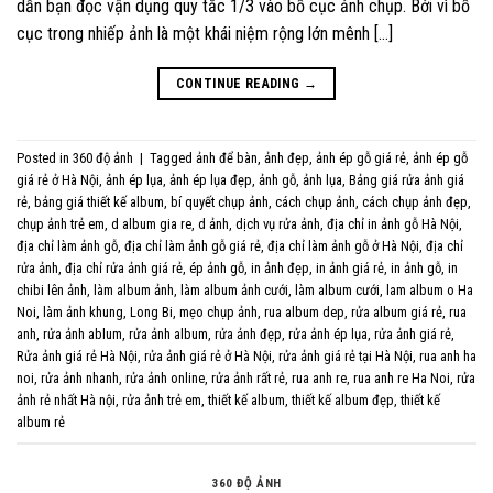
dẫn bạn đọc vận dụng quy tắc 1/3 vào bố cục ảnh chụp. Bởi vì bố
cục trong nhiếp ảnh là một khái niệm rộng lớn mênh […]
CONTINUE READING
→
Posted in
360 độ ảnh
|
Tagged
ảnh để bàn
,
ảnh đẹp
,
ảnh ép gỗ giá rẻ
,
ảnh ép gỗ
giá rẻ ở Hà Nội
,
ảnh ép lụa
,
ảnh ép lụa đẹp
,
ảnh gỗ
,
ảnh lụa
,
Bảng giá rửa ảnh giá
rẻ
,
bảng giá thiết kế album
,
bí quyết chụp ảnh
,
cách chụp ảnh
,
cách chụp ảnh đẹp
,
chụp ảnh trẻ em
,
d album gia re
,
d ảnh
,
dịch vụ rửa ảnh
,
địa chỉ in ảnh gỗ Hà Nội
,
địa chỉ làm ảnh gỗ
,
địa chỉ làm ảnh gỗ giá rẻ
,
địa chỉ làm ảnh gỗ ở Hà Nội
,
địa chỉ
rửa ảnh
,
địa chỉ rửa ảnh giá rẻ
,
ép ảnh gỗ
,
in ảnh đẹp
,
in ảnh giá rẻ
,
in ảnh gỗ
,
in
chibi lên ảnh
,
làm album ảnh
,
làm album ảnh cưới
,
làm album cưới
,
lam album o Ha
Noi
,
làm ảnh khung
,
Long Bi
,
mẹo chụp ảnh
,
rua album dep
,
rửa album giá rẻ
,
rua
anh
,
rửa ảnh ablum
,
rửa ảnh album
,
rửa ảnh đẹp
,
rửa ảnh ép lụa
,
rửa ảnh giá rẻ
,
Rửa ảnh giá rẻ Hà Nội
,
rửa ảnh giá rẻ ở Hà Nội
,
rửa ảnh giá rẻ tại Hà Nội
,
rua anh ha
noi
,
rửa ảnh nhanh
,
rửa ảnh online
,
rửa ảnh rất rẻ
,
rua anh re
,
rua anh re Ha Noi
,
rửa
ảnh rẻ nhất Hà nội
,
rửa ảnh trẻ em
,
thiết kế album
,
thiết kế album đẹp
,
thiết kế
album rẻ
360 ĐỘ ẢNH