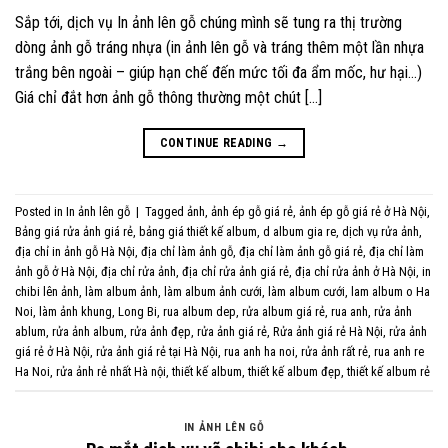
Sắp tới, dịch vụ In ảnh lên gỗ chúng mình sẽ tung ra thị trường
dòng ảnh gỗ tráng nhựa (in ảnh lên gỗ và tráng thêm một lần nhựa
trắng bên ngoài – giúp hạn chế đến mức tối đa ẩm mốc, hư hại…)
Giá chỉ đắt hơn ảnh gỗ thông thường một chút […]
CONTINUE READING
→
Posted in
In ảnh lên gỗ
|
Tagged
ảnh
,
ảnh ép gỗ giá rẻ
,
ảnh ép gỗ giá rẻ ở Hà Nội
,
Bảng giá rửa ảnh giá rẻ
,
bảng giá thiết kế album
,
d album gia re
,
dịch vụ rửa ảnh
,
địa chỉ in ảnh gỗ Hà Nội
,
địa chỉ làm ảnh gỗ
,
địa chỉ làm ảnh gỗ giá rẻ
,
địa chỉ làm
ảnh gỗ ở Hà Nội
,
địa chỉ rửa ảnh
,
địa chỉ rửa ảnh giá rẻ
,
địa chỉ rửa ảnh ở Hà Nội
,
in
chibi lên ảnh
,
làm album ảnh
,
làm album ảnh cưới
,
làm album cưới
,
lam album o Ha
Noi
,
làm ảnh khung
,
Long Bi
,
rua album dep
,
rửa album giá rẻ
,
rua anh
,
rửa ảnh
ablum
,
rửa ảnh album
,
rửa ảnh đẹp
,
rửa ảnh giá rẻ
,
Rửa ảnh giá rẻ Hà Nội
,
rửa ảnh
giá rẻ ở Hà Nội
,
rửa ảnh giá rẻ tại Hà Nội
,
rua anh ha noi
,
rửa ảnh rất rẻ
,
rua anh re
Ha Noi
,
rửa ảnh rẻ nhất Hà nội
,
thiết kế album
,
thiết kế album đẹp
,
thiết kế album rẻ
IN ẢNH LÊN GỖ