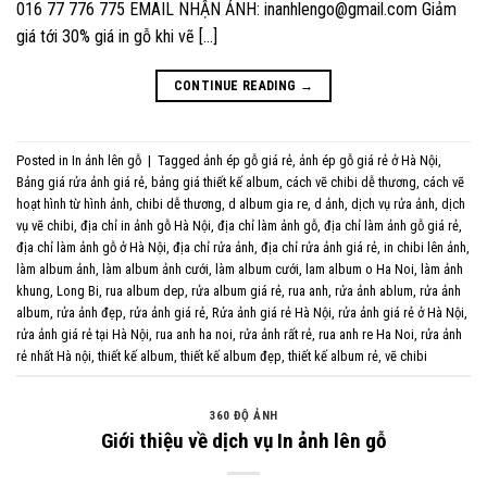
016 77 776 775 EMAIL NHẬN ẢNH: inanhlengo@gmail.com Giảm
giá tới 30% giá in gỗ khi vẽ […]
CONTINUE READING
→
Posted in
In ảnh lên gỗ
|
Tagged
ảnh ép gỗ giá rẻ
,
ảnh ép gỗ giá rẻ ở Hà Nội
,
Bảng giá rửa ảnh giá rẻ
,
bảng giá thiết kế album
,
cách vẽ chibi dễ thương
,
cách vẽ
hoạt hình từ hình ảnh
,
chibi dễ thương
,
d album gia re
,
d ảnh
,
dịch vụ rửa ảnh
,
dịch
vụ vẽ chibi
,
địa chỉ in ảnh gỗ Hà Nội
,
địa chỉ làm ảnh gỗ
,
địa chỉ làm ảnh gỗ giá rẻ
,
địa chỉ làm ảnh gỗ ở Hà Nội
,
địa chỉ rửa ảnh
,
địa chỉ rửa ảnh giá rẻ
,
in chibi lên ảnh
,
làm album ảnh
,
làm album ảnh cưới
,
làm album cưới
,
lam album o Ha Noi
,
làm ảnh
khung
,
Long Bi
,
rua album dep
,
rửa album giá rẻ
,
rua anh
,
rửa ảnh ablum
,
rửa ảnh
album
,
rửa ảnh đẹp
,
rửa ảnh giá rẻ
,
Rửa ảnh giá rẻ Hà Nội
,
rửa ảnh giá rẻ ở Hà Nội
,
rửa ảnh giá rẻ tại Hà Nội
,
rua anh ha noi
,
rửa ảnh rất rẻ
,
rua anh re Ha Noi
,
rửa ảnh
rẻ nhất Hà nội
,
thiết kế album
,
thiết kế album đẹp
,
thiết kế album rẻ
,
vẽ chibi
360 ĐỘ ẢNH
Giới thiệu về dịch vụ In ảnh lên gỗ