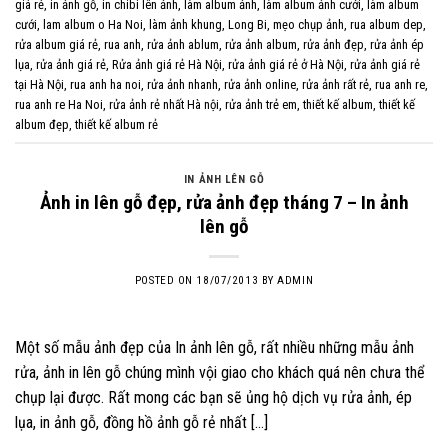
giá rẻ
,
in ảnh gỗ
,
in chibi lên ảnh
,
làm album ảnh
,
làm album ảnh cưới
,
làm album
cưới
,
lam album o Ha Noi
,
làm ảnh khung
,
Long Bi
,
mẹo chụp ảnh
,
rua album dep
,
rửa album giá rẻ
,
rua anh
,
rửa ảnh ablum
,
rửa ảnh album
,
rửa ảnh đẹp
,
rửa ảnh ép
lụa
,
rửa ảnh giá rẻ
,
Rửa ảnh giá rẻ Hà Nội
,
rửa ảnh giá rẻ ở Hà Nội
,
rửa ảnh giá rẻ
tại Hà Nội
,
rua anh ha noi
,
rửa ảnh nhanh
,
rửa ảnh online
,
rửa ảnh rất rẻ
,
rua anh re
,
rua anh re Ha Noi
,
rửa ảnh rẻ nhất Hà nội
,
rửa ảnh trẻ em
,
thiết kế album
,
thiết kế
album đẹp
,
thiết kế album rẻ
IN ẢNH LÊN GỖ
Ảnh in lên gỗ đẹp, rửa ảnh đẹp tháng 7 – In ảnh
lên gỗ
POSTED ON
18/07/2013
BY
ADMIN
Một số mẫu ảnh đẹp của In ảnh lên gỗ, rất nhiều những mẫu ảnh
rửa, ảnh in lên gỗ chúng mình vội giao cho khách quá nên chưa thể
chụp lại được. Rất mong các bạn sẽ ủng hộ dịch vụ rửa ảnh, ép
lụa, in ảnh gỗ, đồng hồ ảnh gỗ rẻ nhất […]