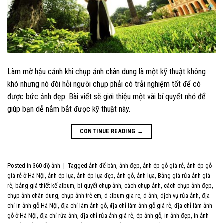
Làm mờ hậu cảnh khi chụp ảnh chân dung là một kỹ thuật không
khó nhưng nó đòi hỏi người chụp phải có trải nghiệm tốt để có
được bức ảnh đẹp. Bài viết sẽ giới thiệu một vài bí quyết nhỏ để
giúp bạn dễ nắm bắt được kỹ thuật này.
CONTINUE READING
→
Posted in
360 độ ảnh
|
Tagged
ảnh để bàn
,
ảnh đẹp
,
ảnh ép gỗ giá rẻ
,
ảnh ép gỗ
giá rẻ ở Hà Nội
,
ảnh ép lụa
,
ảnh ép lụa đẹp
,
ảnh gỗ
,
ảnh lụa
,
Bảng giá rửa ảnh giá
rẻ
,
bảng giá thiết kế album
,
bí quyết chụp ảnh
,
cách chụp ảnh
,
cách chụp ảnh đẹp
,
chụp ảnh chân dung
,
chụp ảnh trẻ em
,
d album gia re
,
d ảnh
,
dịch vụ rửa ảnh
,
địa
chỉ in ảnh gỗ Hà Nội
,
địa chỉ làm ảnh gỗ
,
địa chỉ làm ảnh gỗ giá rẻ
,
địa chỉ làm ảnh
gỗ ở Hà Nội
,
địa chỉ rửa ảnh
,
địa chỉ rửa ảnh giá rẻ
,
ép ảnh gỗ
,
in ảnh đẹp
,
in ảnh