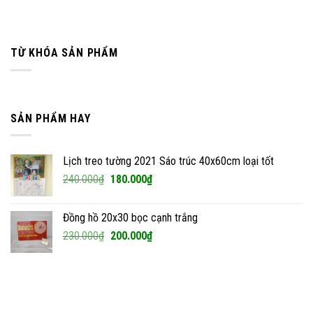
TỪ KHÓA SẢN PHẨM
SẢN PHẨM HAY
Lịch treo tường 2021 Sáo trúc 40x60cm loại tốt
Giá
Giá
240.000
₫
180.000
₫
gốc
hiện
là:
tại
Đồng hồ 20x30 bọc cạnh trắng
240.000₫.
là:
Giá
Giá
230.000
₫
200.000
₫
180.000₫.
gốc
hiện
là:
tại
230.000₫.
là:
200.000₫.