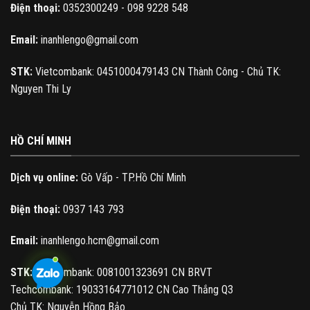
Điện thoại:
0352300249 - 098 9228 548
Email:
inanhlengo@gmail.com
STK:
Vietcombank: 0451000479143 CN Thành Công - Chủ TK:
Nguyen Thi Ly
HỒ CHÍ MINH
Dịch vụ online:
Gò Vấp - TP.Hồ Chí Minh
Điện thoại:
0937 143 793
Email:
inanhlengo.hcm@gmail.com
STK:
Vietcombank: 0081001323691 CN BRVT
Techcombank: 19033164771012 CN Cao Thắng Q3
Chủ TK: Nguyễn Hồng Bảo