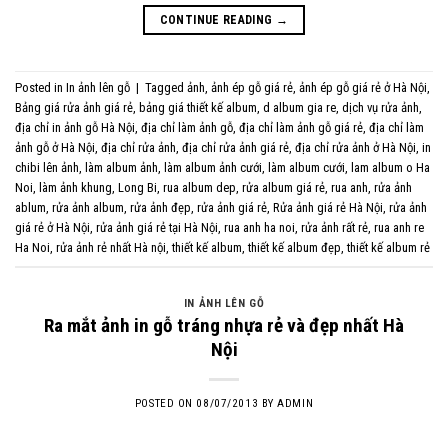
CONTINUE READING
→
Posted in
In ảnh lên gỗ
|
Tagged
ảnh
,
ảnh ép gỗ giá rẻ
,
ảnh ép gỗ giá rẻ ở Hà Nội
,
Bảng giá rửa ảnh giá rẻ
,
bảng giá thiết kế album
,
d album gia re
,
dịch vụ rửa ảnh
,
địa chỉ in ảnh gỗ Hà Nội
,
địa chỉ làm ảnh gỗ
,
địa chỉ làm ảnh gỗ giá rẻ
,
địa chỉ làm
ảnh gỗ ở Hà Nội
,
địa chỉ rửa ảnh
,
địa chỉ rửa ảnh giá rẻ
,
địa chỉ rửa ảnh ở Hà Nội
,
in
chibi lên ảnh
,
làm album ảnh
,
làm album ảnh cưới
,
làm album cưới
,
lam album o Ha
Noi
,
làm ảnh khung
,
Long Bi
,
rua album dep
,
rửa album giá rẻ
,
rua anh
,
rửa ảnh
ablum
,
rửa ảnh album
,
rửa ảnh đẹp
,
rửa ảnh giá rẻ
,
Rửa ảnh giá rẻ Hà Nội
,
rửa ảnh
giá rẻ ở Hà Nội
,
rửa ảnh giá rẻ tại Hà Nội
,
rua anh ha noi
,
rửa ảnh rất rẻ
,
rua anh re
Ha Noi
,
rửa ảnh rẻ nhất Hà nội
,
thiết kế album
,
thiết kế album đẹp
,
thiết kế album rẻ
IN ẢNH LÊN GỖ
Ra mắt ảnh in gỗ tráng nhựa rẻ và đẹp nhất Hà
Nội
POSTED ON
08/07/2013
BY
ADMIN