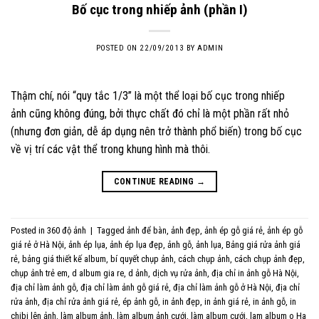
Bố cục trong nhiếp ảnh (phần I)
POSTED ON
22/09/2013
BY
ADMIN
Thậm chí, nói “quy tắc 1/3” là một thể loại bố cục trong nhiếp
ảnh cũng không đúng, bởi thực chất đó chỉ là một phần rất nhỏ
(nhưng đơn giản, dễ áp dụng nên trở thành phổ biến) trong bố cục
về vị trí các vật thể trong khung hình mà thôi.
CONTINUE READING
→
Posted in
360 độ ảnh
|
Tagged
ảnh để bàn
,
ảnh đẹp
,
ảnh ép gỗ giá rẻ
,
ảnh ép gỗ
giá rẻ ở Hà Nội
,
ảnh ép lụa
,
ảnh ép lụa đẹp
,
ảnh gỗ
,
ảnh lụa
,
Bảng giá rửa ảnh giá
rẻ
,
bảng giá thiết kế album
,
bí quyết chụp ảnh
,
cách chụp ảnh
,
cách chụp ảnh đẹp
,
chụp ảnh trẻ em
,
d album gia re
,
d ảnh
,
dịch vụ rửa ảnh
,
địa chỉ in ảnh gỗ Hà Nội
,
địa chỉ làm ảnh gỗ
,
địa chỉ làm ảnh gỗ giá rẻ
,
địa chỉ làm ảnh gỗ ở Hà Nội
,
địa chỉ
rửa ảnh
,
địa chỉ rửa ảnh giá rẻ
,
ép ảnh gỗ
,
in ảnh đẹp
,
in ảnh giá rẻ
,
in ảnh gỗ
,
in
chibi lên ảnh
,
làm album ảnh
,
làm album ảnh cưới
,
làm album cưới
,
lam album o Ha