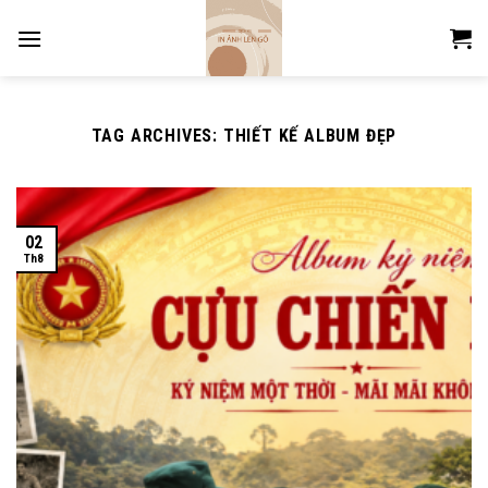
Skip
to
content
TAG ARCHIVES:
THIẾT KẾ ALBUM ĐẸP
02
Th8