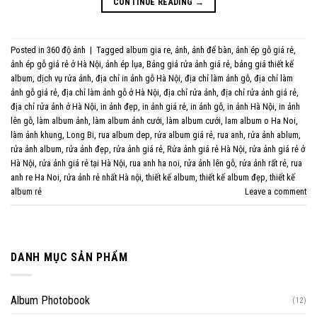
CONTINUE READING
→
Posted in
360 độ ảnh
|
Tagged
album gia re
,
ảnh
,
ảnh để bàn
,
ảnh ép gỗ giá rẻ
,
ảnh ép gỗ giá rẻ ở Hà Nội
,
ảnh ép lụa
,
Bảng giá rửa ảnh giá rẻ
,
bảng giá thiết kế
album
,
dịch vụ rửa ảnh
,
địa chỉ in ảnh gỗ Hà Nội
,
địa chỉ làm ảnh gỗ
,
địa chỉ làm
ảnh gỗ giá rẻ
,
địa chỉ làm ảnh gỗ ở Hà Nội
,
địa chỉ rửa ảnh
,
địa chỉ rửa ảnh giá rẻ
,
địa chỉ rửa ảnh ở Hà Nội
,
in ảnh đẹp
,
in ảnh giá rẻ
,
in ảnh gỗ
,
in ảnh Hà Nội
,
in ảnh
lên gỗ
,
làm album ảnh
,
làm album ảnh cưới
,
làm album cưới
,
lam album o Ha Noi
,
làm ảnh khung
,
Long Bi
,
rua album dep
,
rửa album giá rẻ
,
rua anh
,
rửa ảnh ablum
,
rửa ảnh album
,
rửa ảnh đẹp
,
rửa ảnh giá rẻ
,
Rửa ảnh giá rẻ Hà Nội
,
rửa ảnh giá rẻ ở
Hà Nội
,
rửa ảnh giá rẻ tại Hà Nội
,
rua anh ha noi
,
rửa ảnh lên gỗ
,
rửa ảnh rất rẻ
,
rua
anh re Ha Noi
,
rửa ảnh rẻ nhất Hà nội
,
thiết kế album
,
thiết kế album đẹp
,
thiết kế
album rẻ
Leave a comment
DANH MỤC SẢN PHẨM
Album Photobook
(12)