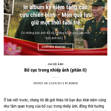
IN ẢNH LÊN GỖ TIN TỨC
In album kỷ niệm tặng các
cựu chiến binh – Món quà lưu
giữ một thời tuổi trẻ
Có những bức ảnh đã cũ, nhưng ký ức phía sau mỗi
bức ảnh thì [...]
CONTINUE READING
→
360 ĐỘ ẢNH
Bố cục trong nhiếp ảnh (phần II)
POSTED ON
23/09/2013
BY
ADMIN
Ở bài viết trước, chúng tôi đã giới thiệu tới bạn đọc khái niệm cũng
như tầm quan trọng của bố cục trong nhiếp ảnh, đồng thời hướng